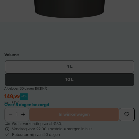
Volume
4 L
10 L
Afgelopen 30 dagen
157,10
149
,
99
-4%
incl. BTW
Over 5 dagen bezorgd
In winkelwagen
Gratis verzending vanaf €50,-
Vandaag voor 22:00u besteld = morgen in huis
Retourtermijn van 30 dagen