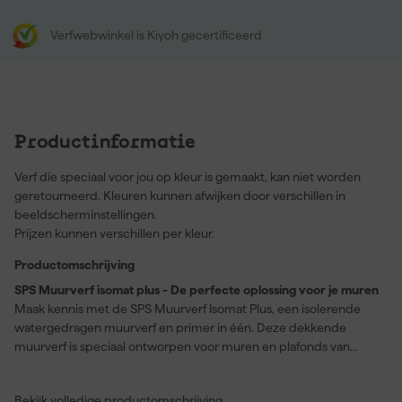
Verfwebwinkel is Kiyoh gecertificeerd
Productinformatie
Verf die speciaal voor jou op kleur is gemaakt, kan niet worden
geretourneerd. Kleuren kunnen afwijken door verschillen in
beeldscherminstellingen.
Prijzen kunnen verschillen per kleur.
Productomschrijving
SPS Muurverf isomat plus - De perfecte oplossing voor je muren
Maak kennis met de SPS Muurverf Isomat Plus, een isolerende
watergedragen muurverf en primer in één. Deze dekkende
muurverf is speciaal ontworpen voor muren en plafonds van
diverse licht verontreinigde ondergronden zoals baksteen, beton,
gipsplaat, cement en pleisterwerk of over bestaande verflagen.
Bekijk volledige productomschrijving