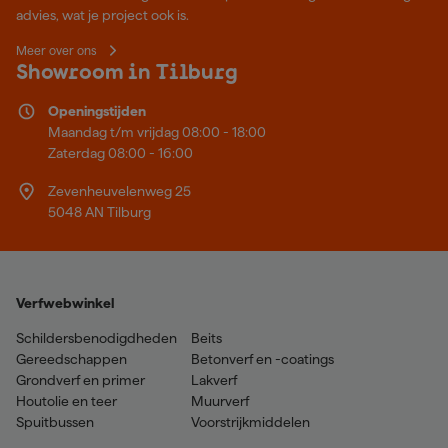
advies, wat je project ook is.
Meer over ons
Showroom in Tilburg
Openingstijden
Maandag t/m vrijdag 08:00 - 18:00
Zaterdag 08:00 - 16:00
Zevenheuvelenweg 25
5048 AN Tilburg
Verfwebwinkel
Schildersbenodigdheden
Beits
Gereedschappen
Betonverf en -coatings
Grondverf en primer
Lakverf
Houtolie en teer
Muurverf
Spuitbussen
Voorstrijkmiddelen