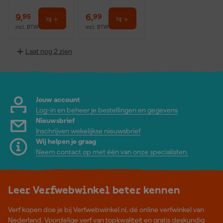
9
,
6
,
95
99
incl. BTW
incl. BTW
Laat nog 2 zien
Jouw account
Log-in en beheer je bestellingen en gegevens
Nieuwsbrief
Inschrijven wekelijkse nieuwsbrief
Wij helpen je graag
Neem contact op met één van onze specialisten.
Leer Verfwebwinkel beter kennen
Verf kopen doe je bij Verfwebwinkel.nl, dé online verfwinkel van
Nederland. Voordelige verf van topkwaliteit en gratis deskundig