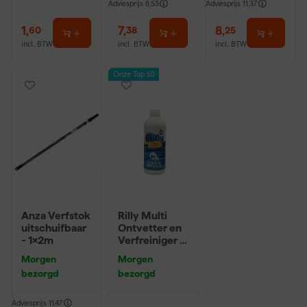
Adviesprijs
8,53
Adviesprijs
11,37
1
,
7
,
8
,
60
38
25
incl. BTW
incl. BTW
incl. BTW
Onze Top 10
Anza Verfstok
Rilly Multi
uitschuifbaar
Ontvetter en
- 1x2m
Verfreiniger –
0,5L
Morgen
Morgen
bezorgd
bezorgd
Adviesprijs
11,47