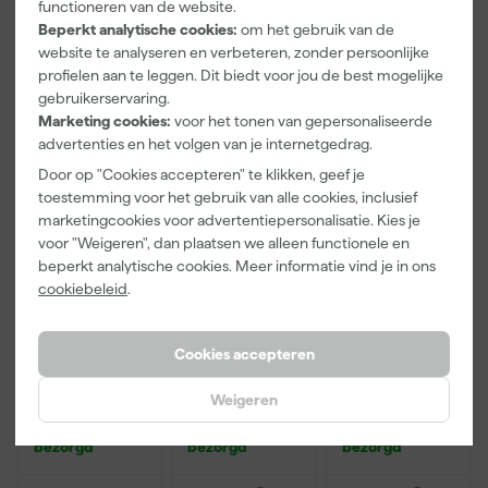
functioneren van de website.
Adviesprijs
6,00
Beperkt analytische cookies:
om het gebruik van de
website te analyseren en verbeteren, zonder persoonlijke
3
,
48
,
12
,
99
22
99
profielen aan te leggen. Dit biedt voor jou de best mogelijke
incl. BTW
incl. BTW
incl. BTW
gebruikerservaring.
Marketing cookies:
voor het tonen van gepersonaliseerde
Onze Top 10
Onze Top 10
advertenties en het volgen van je internetgedrag.
Door op "Cookies accepteren" te klikken, geef je
toestemming voor het gebruik van alle cookies, inclusief
marketingcookies voor advertentiepersonalisatie. Kies je
voor "Weigeren", dan plaatsen we alleen functionele en
beperkt analytische cookies. Meer informatie vind je in ons
cookiebeleid
.
Klingspor
Anza PRO
Staalmeester
Cookies accepteren
schuurblok
Maxi Micmex
Patentpuntkw
96x123mm
muurverfrolle
ast Pro-
Weigeren
P220
r - 18cm
Hybrid 2020 -
Morgen
Morgen
Morgen
10 (2cm)
bezorgd
bezorgd
bezorgd