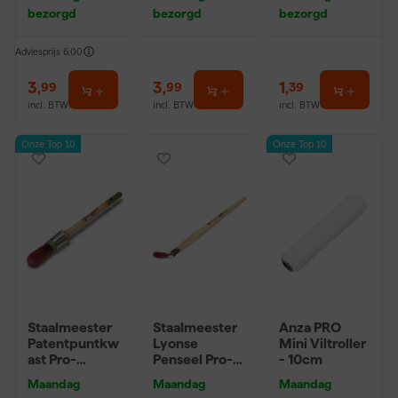
0,5L + 5
P220
bezorgd
bezorgd
bezorgd
Inzetbakken
Adviesprijs
6,00
3
,
3
,
1
,
99
99
39
incl. BTW
incl. BTW
incl. BTW
Onze Top 10
Onze Top 10
Staalmeester
Staalmeester
Anza PRO
Patentpuntkw
Lyonse
Mini Viltroller
ast Pro-
Penseel Pro-
- 10cm
Hybrid 2020 -
Hybrid 2024 -
Maandag
Maandag
Maandag
10 (2cm)
16