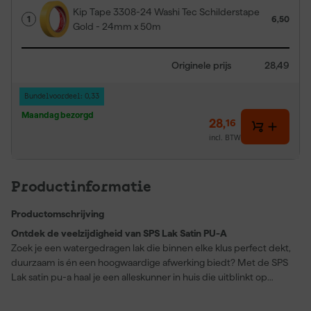
Kip Tape 3308-24 Washi Tec Schilderstape
1
6,50
Gold - 24mm x 50m
Originele prijs
28,49
Bundelvoordeel: 0,33
Maandag bezorgd
28
,
16
incl. BTW
Productinformatie
Productomschrijving
Ontdek de veelzijdigheid van SPS Lak Satin PU-A
Zoek je een watergedragen lak die binnen elke klus perfect dekt,
duurzaam is én een hoogwaardige afwerking biedt? Met de SPS
Lak satin pu-a haal je een alleskunner in huis die uitblinkt op
verschillende ondergronden. Deze zijdeglanzende PU acryllak is
speciaal ontworpen voor hout, voorbehandeld kunststof en