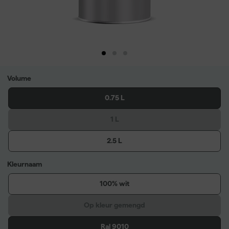
Volume
0.75 L
1 L
2.5 L
Kleurnaam
100% wit
Op kleur gemengd
Ral 9010