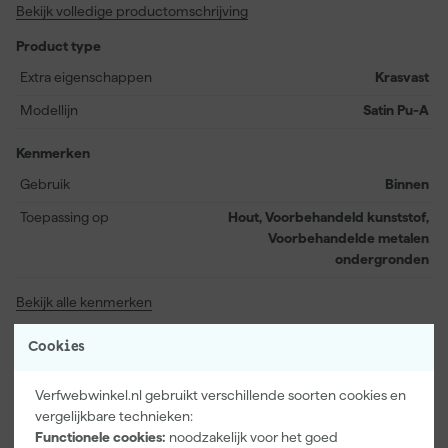
Bekijk volledige productomschrijving
voorbehandelde metalen ondergronden. Na slechts één uur is de
lak stofdroog en na 6 uur is deze overschilderbaar, waardoor je
Product type
snel kunt doorwerken. Met een rendement van 15 vierkante
meter per liter. Met de kwast of roller breng je deze
Extra eigenschappen
Krasvast
sneldrogende, krasvaste en goed reinigbare lak eenvoudig en
Modellijn
Satin Pu-A
praktisch aan. Of je nu een ervaren vakman of een
gepassioneerde doe-het-zelver bent, de SPS Lak satin pu-a zorgt
Kenmerken
voor een resultaat waar je trots op kunt zijn!
Gebruik
Binnen
Toepassing op
Hout, Voorbehandeld kunststof,
Voorbehandelde metalen
ondergronden
Bekijk alle kenmerken
Documenten
Cookies
Verfwebwinkel.nl gebruikt verschillende soorten cookies en
Handleiding
vergelijkbare technieken:
Functionele cookies:
noodzakelijk voor het goed