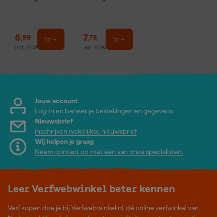
6
,
7
,
99
78
incl. BTW
incl. BTW
Jouw account
Log-in en beheer je bestellingen en gegevens
Nieuwsbrief
Inschrijven wekelijkse nieuwsbrief
Wij helpen je graag
Neem contact op met één van onze specialisten.
Leer Verfwebwinkel beter kennen
Verf kopen doe je bij Verfwebwinkel.nl, dé online verfwinkel van