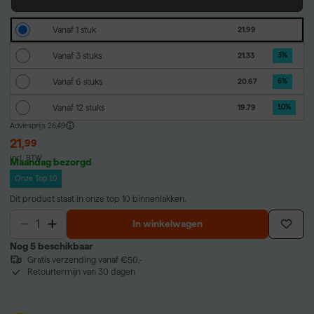
Vanaf 1 stuk
21.99
Vanaf 3 stuks
21.33
3
%
Vanaf 6 stuks
20.67
6
%
Vanaf 12 stuks
19.79
10
%
Adviesprijs
26,49
21
,
99
incl. BTW
Maandag bezorgd
Onze Top 10
Dit product staat in onze top 10 binnenlakken.
In winkelwagen
Nog 5 beschikbaar
Gratis verzending vanaf €50,-
Retourtermijn van 30 dagen