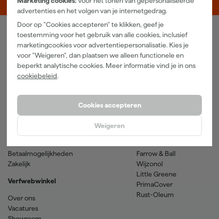
Marketing cookies:
voor het tonen van gepersonaliseerde
advertenties en het volgen van je internetgedrag.
Door op "Cookies accepteren" te klikken, geef je
toestemming voor het gebruik van alle cookies, inclusief
Verfwebwinkel
marketingcookies voor advertentiepersonalisatie. Kies je
voor "Weigeren", dan plaatsen we alleen functionele en
Schildersbenodigdheden
Beits
beperkt analytische cookies. Meer informatie vind je in ons
Gereedschappen
Betonverf en -coatings
cookiebeleid
.
Grondverf en primer
Lakverf
Houtolie en teer
Muurverf
Spuitbussen
Voorstrijkmiddelen
Cookies accepteren
Hulp & contact
Merken
Weigeren
Klantenservice
SPS
Verzenden & retourneren
Sikkens
Betaalmogelijkheden
Farrow & Ball
Zakelijk
Wijzonol
Little Greene
Verfwebwinkel
PrimaCover
Rust-Oleum
Over ons
Vacatures
Showroom