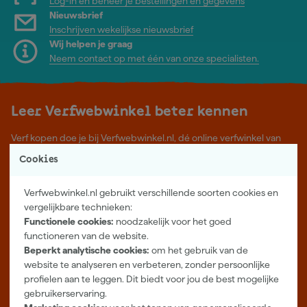
Log-in en beheer je bestellingen en gegevens
Nieuwsbrief
Inschrijven wekelijkse nieuwsbrief
Wij helpen je graag
Neem contact op met één van onze specialisten.
Leer Verfwebwinkel beter kennen
Verf kopen doe je bij Verfwebwinkel.nl, dé online verfwinkel van
Nederland. Voordelige verf van topkwaliteit en gratis deskundig
Cookies
advies, wat je project ook is.
Meer over ons
Verfwebwinkel.nl gebruikt verschillende soorten cookies en
Showroom in Tilburg
vergelijkbare technieken:
Functionele cookies:
noodzakelijk voor het goed
Openingstijden
functioneren van de website.
Maandag t/m vrijdag 08:00 - 18:00
Beperkt analytische cookies:
om het gebruik van de
Zaterdag 08:00 - 16:00
website te analyseren en verbeteren, zonder persoonlijke
profielen aan te leggen. Dit biedt voor jou de best mogelijke
Zevenheuvelenweg 25
gebruikerservaring.
5048 AN Tilburg