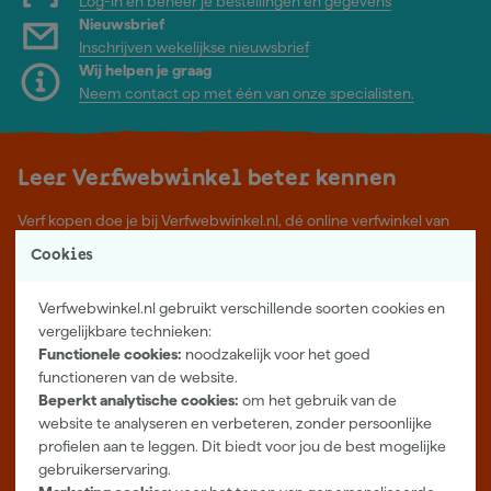
Log-in en beheer je bestellingen en gegevens
Nieuwsbrief
Inschrijven wekelijkse nieuwsbrief
Wij helpen je graag
Neem contact op met één van onze specialisten.
Leer Verfwebwinkel beter kennen
Verf kopen doe je bij Verfwebwinkel.nl, dé online verfwinkel van
Nederland. Voordelige verf van topkwaliteit en gratis deskundig
Cookies
advies, wat je project ook is.
Meer over ons
Verfwebwinkel.nl gebruikt verschillende soorten cookies en
Showroom in Tilburg
vergelijkbare technieken:
Functionele cookies:
noodzakelijk voor het goed
Openingstijden
functioneren van de website.
Maandag t/m vrijdag 08:00 - 18:00
Beperkt analytische cookies:
om het gebruik van de
Zaterdag 08:00 - 16:00
website te analyseren en verbeteren, zonder persoonlijke
profielen aan te leggen. Dit biedt voor jou de best mogelijke
Zevenheuvelenweg 25
gebruikerservaring.
5048 AN Tilburg