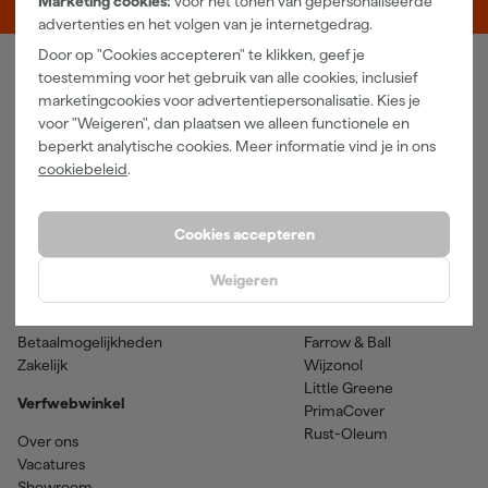
Marketing cookies:
voor het tonen van gepersonaliseerde
advertenties en het volgen van je internetgedrag.
Door op "Cookies accepteren" te klikken, geef je
toestemming voor het gebruik van alle cookies, inclusief
Verfwebwinkel
marketingcookies voor advertentiepersonalisatie. Kies je
voor "Weigeren", dan plaatsen we alleen functionele en
Schildersbenodigdheden
Beits
beperkt analytische cookies. Meer informatie vind je in ons
Gereedschappen
Betonverf en -coatings
cookiebeleid
.
Grondverf en primer
Lakverf
Houtolie en teer
Muurverf
Spuitbussen
Voorstrijkmiddelen
Cookies accepteren
Hulp & contact
Merken
Weigeren
Klantenservice
SPS
Verzenden & retourneren
Sikkens
Betaalmogelijkheden
Farrow & Ball
Zakelijk
Wijzonol
Little Greene
Verfwebwinkel
PrimaCover
Rust-Oleum
Over ons
Vacatures
Showroom