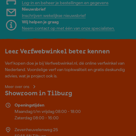
Log-in en beheer je bestellingen en gegevens
Nieuwsbrief
Inschrijven wekelijkse nieuwsbrief
Wij helpen je graag
Neem contact op met één van onze specialisten.
Leer Verfwebwinkel beter kennen
Verf kopen doe je bij Verfwebwinkel.nl, dé online verfwinkel van
Nederland. Voordelige verf van topkwaliteit en gratis deskundig
advies, wat je project ook is.
Meer over ons
Showroom in Tilburg
Openingstijden
Maandag t/m vrijdag 08:00 - 18:00
Zaterdag 08:00 - 16:00
Zevenheuvelenweg 25
5048 AN Tilburg