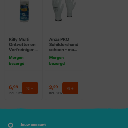
Rilly Multi
Anza PRO
Ontvetter en
Schildershand
Verfreiniger –
schoen - maat
0,5L
8 (M)
Morgen
Morgen
bezorgd
bezorgd
6
,
2
,
99
29
incl. BTW
incl. BTW
Jouw account