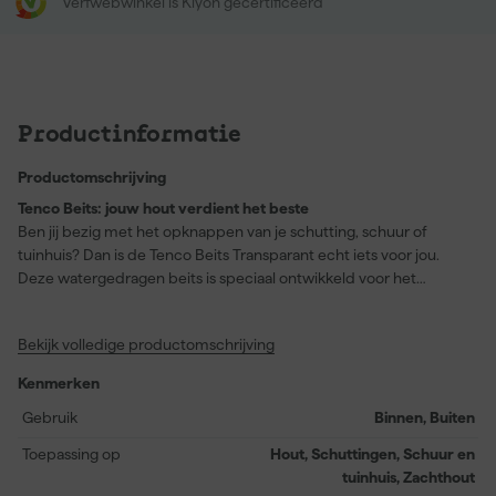
Verfwebwinkel is Kiyoh gecertificeerd
Productinformatie
Productomschrijving
Tenco Beits: jouw hout verdient het beste
Ben jij bezig met het opknappen van je schutting, schuur of
tuinhuis? Dan is de Tenco Beits Transparant echt iets voor jou.
Deze watergedragen beits is speciaal ontwikkeld voor het
beitsen van douglas- en larikshout. Door de transparante dekking
behoud je de natuurlijke uitstraling van het hout terwijl het
Bekijk volledige productomschrijving
tegelijkertijd beschermd wordt tegen weersinvloeden. De Tenco
Beits is goed weerbestendig, sneldrogend en waterafstotend.
Kenmerken
Met een dekking van 12-14 m² per liter verzeker je jezelf van een
efficiënt gebruik. Breng eenvoudig twee lagen aan met een roller
Gebruik
Binnen, Buiten
of kwast en jouw houtwerk ziet er weer als nieuw uit!
Toepassing op
Hout, Schuttingen, Schuur en
tuinhuis, Zachthout