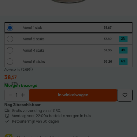
Vanaf 1 stuk
38.57
Vanaf 2 stuks
37.80
2
%
Vanaf 4 stuks
37.03
4
%
Vanaf 6 stuks
36.26
6
%
Adviesprijs
73,69
38
,
57
incl. BTW
Morgen bezorgd
In winkelwagen
Nog 3 beschikbaar
Gratis verzending vanaf €50,-
Vandaag voor 22:00u besteld = morgen in huis
Retourtermijn van 30 dagen