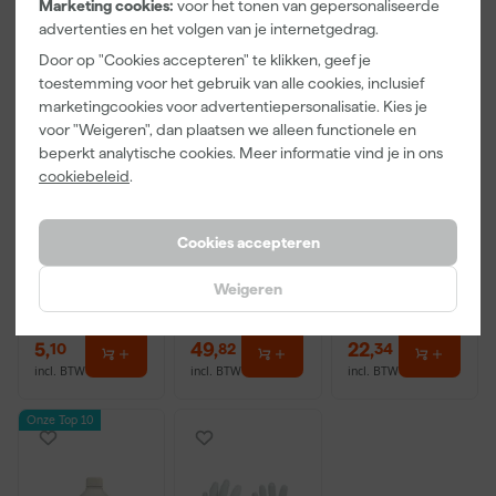
Marketing cookies:
voor het tonen van gepersonaliseerde
advertenties en het volgen van je internetgedrag.
Door op "Cookies accepteren" te klikken, geef je
toestemming voor het gebruik van alle cookies, inclusief
marketingcookies voor advertentiepersonalisatie. Kies je
voor "Weigeren", dan plaatsen we alleen functionele en
beperkt analytische cookies. Meer informatie vind je in ons
Anza PRO
Alabastine
Alabastine
cookiebeleid
.
Maxi Viltroller
superafbijt
Extra
- 18cm
2,5L
Allesvuller
Hout - Pasta -
Morgen
Morgen
Morgen
Cookies accepteren
Wit - 500ml
bezorgd
bezorgd
bezorgd
Weigeren
Adviesprijs
6,32
Adviesprijs
53,99
Adviesprijs
24,49
5
,
49
,
22
,
10
82
34
incl. BTW
incl. BTW
incl. BTW
Onze Top 10