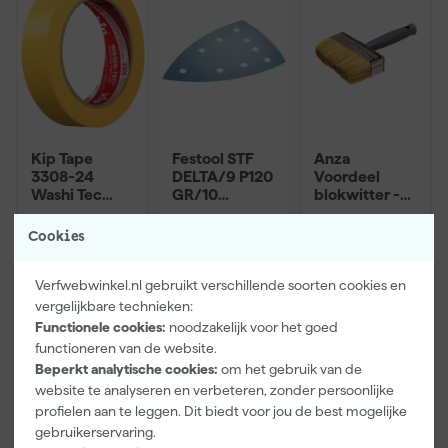
Kip Tape
Festool STF
Anza
3308-24
DELTA/9 P120
Voordeel
Washi Tec
GR/10
blokwitter -
Schilderstape
Schuurpapier
3x12cm
Morgen
Morgen
Morgen
Gold - 24mm
- Granat (10st)
Cookies
bezorgd
bezorgd
bezorgd
x 50m
Verfwebwinkel.nl gebruikt verschillende soorten cookies en
Afgelopen 30 dgn
4,25
vergelijkbare technieken:
6
,
9
,
4
,
50
80
12
Functionele cookies:
noodzakelijk voor het goed
incl. BTW
incl. BTW
incl. BTW
functioneren van de website.
Beperkt analytische cookies:
om het gebruik van de
website te analyseren en verbeteren, zonder persoonlijke
Onze Top 10
profielen aan te leggen. Dit biedt voor jou de best mogelijke
gebruikerservaring.