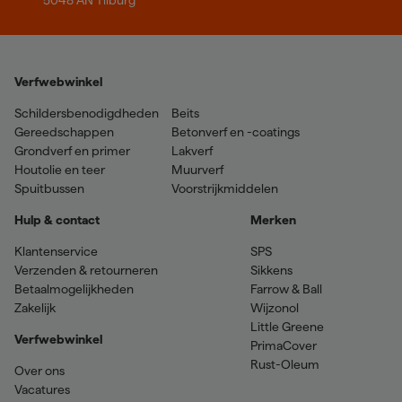
Verfwebwinkel
Schildersbenodigdheden
Beits
Gereedschappen
Betonverf en -coatings
Grondverf en primer
Lakverf
Houtolie en teer
Muurverf
Spuitbussen
Voorstrijkmiddelen
Hulp & contact
Merken
Klantenservice
SPS
Verzenden & retourneren
Sikkens
Betaalmogelijkheden
Farrow & Ball
Zakelijk
Wijzonol
Little Greene
Verfwebwinkel
PrimaCover
Rust-Oleum
Over ons
Vacatures