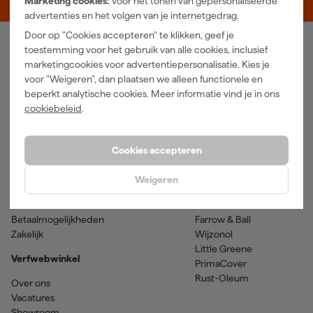
Marketing cookies:
voor het tonen van gepersonaliseerde
advertenties en het volgen van je internetgedrag.
Door op "Cookies accepteren" te klikken, geef je
toestemming voor het gebruik van alle cookies, inclusief
Verfwebwinkel
marketingcookies voor advertentiepersonalisatie. Kies je
voor "Weigeren", dan plaatsen we alleen functionele en
Schildersbenodigdheden
Beits
beperkt analytische cookies. Meer informatie vind je in ons
Gereedschappen
Betonverf en -coatings
cookiebeleid
.
Grondverf en primer
Lakverf
Houtolie en teer
Muurverf
Spuitbussen
Voorstrijkmiddelen
Cookies accepteren
Hulp & contact
Merken
Weigeren
Klantenservice
SPS
Verzenden & retourneren
Sikkens
Betaalmogelijkheden
Farrow & Ball
Zakelijk
Wijzonol
Little Greene
Verfwebwinkel
PrimaCover
Rust-Oleum
Over ons
Vacatures
Showroom