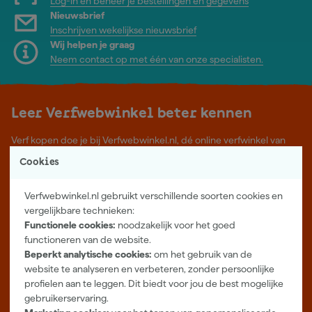
Log-in en beheer je bestellingen en gegevens
Nieuwsbrief
Inschrijven wekelijkse nieuwsbrief
Wij helpen je graag
Neem contact op met één van onze specialisten.
Leer Verfwebwinkel beter kennen
Verf kopen doe je bij Verfwebwinkel.nl, dé online verfwinkel van
Nederland. Voordelige verf van topkwaliteit en gratis deskundig
Cookies
advies, wat je project ook is.
Meer over ons
Verfwebwinkel.nl gebruikt verschillende soorten cookies en
Showroom in Tilburg
vergelijkbare technieken:
Functionele cookies:
noodzakelijk voor het goed
Openingstijden
functioneren van de website.
Maandag t/m vrijdag 08:00 - 18:00
Beperkt analytische cookies:
om het gebruik van de
Zaterdag 08:00 - 16:00
website te analyseren en verbeteren, zonder persoonlijke
profielen aan te leggen. Dit biedt voor jou de best mogelijke
Zevenheuvelenweg 25
gebruikerservaring.
5048 AN Tilburg