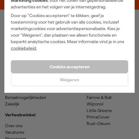
Marketing cookies:
voor het tonen van gepersonaliseerde
advertenties en het volgen van je internetgedrag.
Door op "Cookies accepteren" te klikken, geef je
toestemming voor het gebruik van alle cookies, inclusief
Verfwebwinkel
marketingcookies voor advertentiepersonalisatie. Kies je
voor "Weigeren", dan plaatsen we alleen functionele en
Schildersbenodigdheden
Beits
beperkt analytische cookies. Meer informatie vind je in ons
Gereedschappen
Betonverf en -coatings
cookiebeleid
.
Grondverf en primer
Lakverf
Houtolie en teer
Muurverf
Spuitbussen
Voorstrijkmiddelen
Cookies accepteren
Hulp & contact
Merken
Weigeren
Klantenservice
SPS
Verzenden & retourneren
Sikkens
Betaalmogelijkheden
Farrow & Ball
Zakelijk
Wijzonol
Little Greene
Verfwebwinkel
PrimaCover
Rust-Oleum
Over ons
Vacatures
Showroom