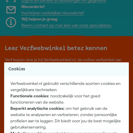
Log-in en beheer je bestellingen en gegevens
Nieuwsbrief
Inschrijven wekelijkse nieuwsbrief
Wij helpen je graag
Neem contact op met één van onze specialisten.
Leer Verfwebwinkel beter kennen
Verf kopen doe je bij Verfwebwinkel.nl, dé online verfwinkel van
Nederland. Voordelige verf van topkwaliteit en gratis deskundig
Cookies
advies, wat je project ook is.
Meer over ons
Verfwebwinkel.nl gebruikt verschillende soorten cookies en
Showroom in Tilburg
vergelijkbare technieken:
Functionele cookies:
noodzakelijk voor het goed
Openingstijden
functioneren van de website.
Maandag t/m vrijdag 08:00 - 18:00
Beperkt analytische cookies:
om het gebruik van de
Zaterdag 08:00 - 16:00
website te analyseren en verbeteren, zonder persoonlijke
profielen aan te leggen. Dit biedt voor jou de best mogelijke
Zevenheuvelenweg 25
gebruikerservaring.
5048 AN Tilburg