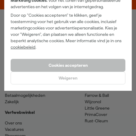
Marketing cookies:
voor het tonen van gepersonaliseerde
advertenties en het volgen van je internetgedrag.
Door op "Cookies accepteren" te klikken, geef je
toestemming voor het gebruik van alle cookies, inclusief
Verfwebwinkel
marketingcookies voor advertentiepersonalisatie. Kies je
voor "Weigeren", dan plaatsen we alleen functionele en
Schildersbenodigdheden
Beits
beperkt analytische cookies. Meer informatie vind je in ons
Gereedschappen
Betonverf en -coatings
cookiebeleid
.
Grondverf en primer
Lakverf
Houtolie en teer
Muurverf
Spuitbussen
Voorstrijkmiddelen
Cookies accepteren
Hulp & contact
Merken
Weigeren
Klantenservice
SPS
Verzenden & retourneren
Sikkens
Betaalmogelijkheden
Farrow & Ball
Zakelijk
Wijzonol
Little Greene
Verfwebwinkel
PrimaCover
Rust-Oleum
Over ons
Vacatures
Showroom