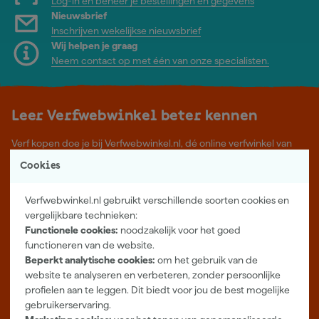
Log-in en beheer je bestellingen en gegevens
Nieuwsbrief
Inschrijven wekelijkse nieuwsbrief
Wij helpen je graag
Neem contact op met één van onze specialisten.
Leer Verfwebwinkel beter kennen
Verf kopen doe je bij Verfwebwinkel.nl, dé online verfwinkel van
Nederland. Voordelige verf van topkwaliteit en gratis deskundig
Cookies
advies, wat je project ook is.
Meer over ons
Verfwebwinkel.nl gebruikt verschillende soorten cookies en
Showroom in Tilburg
vergelijkbare technieken:
Functionele cookies:
noodzakelijk voor het goed
Openingstijden
functioneren van de website.
Maandag t/m vrijdag 08:00 - 18:00
Beperkt analytische cookies:
om het gebruik van de
Zaterdag 08:00 - 16:00
website te analyseren en verbeteren, zonder persoonlijke
profielen aan te leggen. Dit biedt voor jou de best mogelijke
Zevenheuvelenweg 25
gebruikerservaring.
5048 AN Tilburg