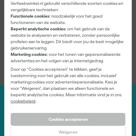
Verfwebwinkel.nl gebruikt verschillende soorten cookies en
Kleurdekking
Dekkend
vergelijkbare technieken:
Functionele cookies:
noodzakelijk voor het goed
Bekijk alle kenmerken
functioneren van de website.
Beperkt analytische cookies:
om het gebruik van de
Documenten
website te analyseren en verbeteren, zonder persoonlijke
profielen aan te leggen. Dit biedt voor jou de best mogelijke
gebruikerservaring.
Veiligheidsblad
Marketing cookies:
voor het tonen van gepersonaliseerde
advertenties en het volgen van je internetgedrag.
Door op "Cookies accepteren" te klikken, geef je
toestemming voor het gebruik van alle cookies, inclusief
marketingcookies voor advertentiepersonalisatie. Kies je
voor "Weigeren", dan plaatsen we alleen functionele en
beperkt analytische cookies. Meer informatie vind je in ons
cookiebeleid
.
Jouw account
Log-in en beheer je bestellingen en gegevens
Nieuwsbrief
Cookies accepteren
Inschrijven wekelijkse nieuwsbrief
Wij helpen je graag
Weigeren
Neem contact op met één van onze specialisten.