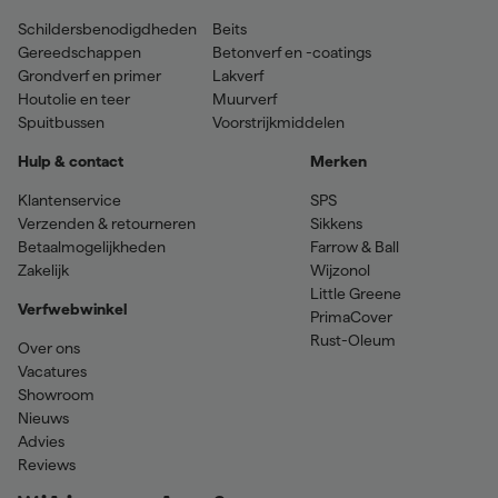
Schildersbenodigdheden
Beits
Gereedschappen
Betonverf en -coatings
Grondverf en primer
Lakverf
Houtolie en teer
Muurverf
Spuitbussen
Voorstrijkmiddelen
Hulp & contact
Merken
Klantenservice
SPS
Verzenden & retourneren
Sikkens
Betaalmogelijkheden
Farrow & Ball
Zakelijk
Wijzonol
Little Greene
Verfwebwinkel
PrimaCover
Rust-Oleum
Over ons
Vacatures
Showroom
Nieuws
Advies
Reviews