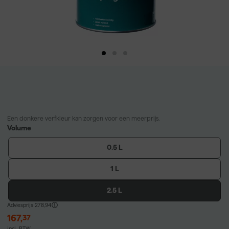
Een donkere verfkleur kan zorgen voor een meerprijs.
Volume
0.5 L
1 L
2.5 L
Adviesprijs
278,94
167
,
37
incl. BTW