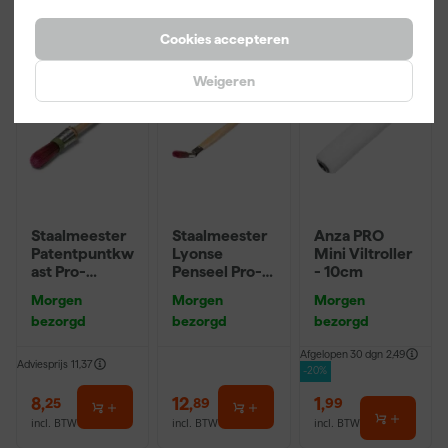
Onze Top 10
Onze Top 10
Cookies accepteren
Weigeren
Staalmeester
Staalmeester
Anza PRO
Patentpuntkw
Lyonse
Mini Viltroller
ast Pro-
Penseel Pro-
- 10cm
Hybrid 2020 -
Hybrid 2024 -
Morgen
Morgen
Morgen
10 (2cm)
16
bezorgd
bezorgd
bezorgd
Afgelopen 30 dgn
2,49
Adviesprijs
11,37
-20%
8
,
12
,
1
,
25
89
99
incl. BTW
incl. BTW
incl. BTW