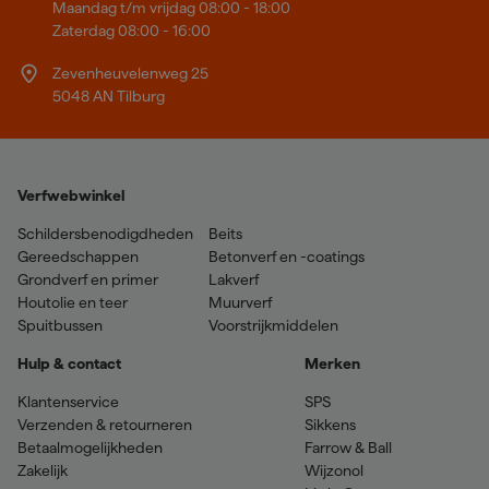
Maandag t/m vrijdag 08:00 - 18:00
Zaterdag 08:00 - 16:00
Zevenheuvelenweg 25
5048 AN Tilburg
Verfwebwinkel
Schildersbenodigdheden
Beits
Gereedschappen
Betonverf en -coatings
Grondverf en primer
Lakverf
Houtolie en teer
Muurverf
Spuitbussen
Voorstrijkmiddelen
Hulp & contact
Merken
Klantenservice
SPS
Verzenden & retourneren
Sikkens
Betaalmogelijkheden
Farrow & Ball
Zakelijk
Wijzonol