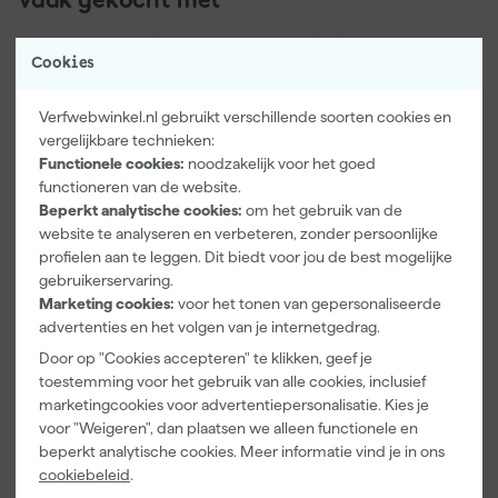
Vaak gekocht met
Cookies
Hoeveel verf moet ik kopen?
Verfwebwinkel.nl gebruikt verschillende soorten cookies en
Je berekent hoeveel verf je nodig hebt door de oppervlakte te
vergelijkbare technieken:
delen door het rendement van deze verf. Het rendement van
Functionele cookies:
noodzakelijk voor het goed
deze verf is 12 m2 per liter. Dit is een theoretisch rendement. Je
functioneren van de website.
hebt meer verf nodig als de ondergrond veel structuur heeft of
Beperkt analytische cookies:
om het gebruik van de
sterk zuigt. Ook over een donkere kleur of bij een volle kleur ligt
website te analyseren en verbeteren, zonder persoonlijke
het verbruik hoger.
profielen aan te leggen. Dit biedt voor jou de best mogelijke
Paintura
Go!Paint Roll
Klingspor
gebruikerservaring.
Lucamax
And Go
Schuurblok
Marketing cookies:
voor het tonen van gepersonaliseerde
Washi tape -
Verfbak -
100X70X25m
advertenties en het volgen van je internetgedrag.
Wijzonol AQUA Zijdeglans kopen bij Verfwebwinkel
50mx24mm
12cm Roller -
m Sk 500
Morgen
Morgen
Morgen
0,5L + 5
P220
Door op "Cookies accepteren" te klikken, geef je
bezorgd
bezorgd
bezorgd
Inzetbakken
Je koopt deze sneldrogende zijdeglanslak voor binnen
toestemming voor het gebruik van alle cookies, inclusief
gemakkelijk bij Verfwebwinkel. Deze verf wordt op kleur
marketingcookies voor advertentiepersonalisatie. Kies je
Adviesprijs
6,00
gemengd en kan niet geretourneerd worden. Is er iets mis met
voor "Weigeren", dan plaatsen we alleen functionele en
de kleur neem dan contact op met de klantenservice. Wil je
beperkt analytische cookies. Meer informatie vind je in ons
3
,
3
,
1
,
99
99
39
zakelijk bestellen lees dan verder over
zakelijk bestellen
.
cookiebeleid
.
incl. BTW
incl. BTW
incl. BTW