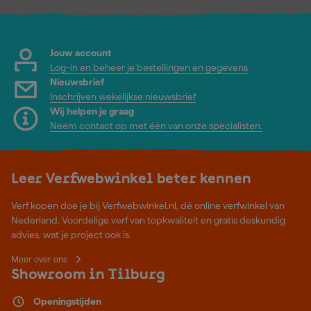
Jouw account
Log-in en beheer je bestellingen en gegevens
Nieuwsbrief
Inschrijven wekelijkse nieuwsbrief
Wij helpen je graag
Neem contact op met één van onze specialisten.
Leer Verfwebwinkel beter kennen
Verf kopen doe je bij Verfwebwinkel.nl, dé online verfwinkel van
Nederland. Voordelige verf van topkwaliteit en gratis deskundig
advies, wat je project ook is.
Meer over ons
Showroom in Tilburg
Openingstijden