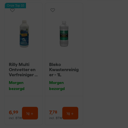
Onze Top 10
Rilly Multi
Bleko
Ontvetter en
Kwastenreinig
Verfreiniger –
er - 1L
0,5L
Morgen
Morgen
bezorgd
bezorgd
6
,
7
,
99
78
incl. BTW
incl. BTW