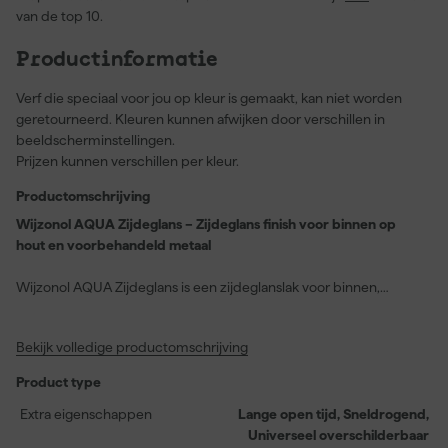
van de top 10.
Productinformatie
Verf die speciaal voor jou op kleur is gemaakt, kan niet worden
geretourneerd. Kleuren kunnen afwijken door verschillen in
beeldscherminstellingen.
Prijzen kunnen verschillen per kleur.
Productomschrijving
Wijzonol AQUA Zijdeglans – Zijdeglans finish voor binnen op
hout en voorbehandeld metaal
Wijzonol AQUA Zijdeglans is een zijdeglanslak voor binnen,
geschikt voor hout, voorbehandeld metaal en bestaand
schilderwerk. Je werkt prettig door de lange open tijd en je houdt
Bekijk volledige productomschrijving
langer controle over het lakbeeld. De lak droogt snel en is
universeel overschilderbaar. Je gebruikt hem daarom vlot bij
Product type
onderhoud en renovatie.
Extra eigenschappen
Lange open tijd, Sneldrogend,
Universeel overschilderbaar