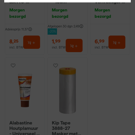
ast Pro-
- 10cm
Verfreiniger –
Hybrid 2020 -
0,5L
Morgen
Morgen
Morgen
10 (2cm)
bezorgd
bezorgd
bezorgd
Afgelopen 30 dgn
2,49
Adviesprijs
11,37
-20%
8
,
1
,
6
,
25
99
99
incl. BTW
incl. BTW
incl. BTW
Alabastine
Kip Tape
Houtplamuur
3888-27
- Universeel -
Masker met