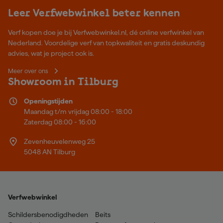
Leer Verfwebwinkel beter kennen
Verf kopen doe je bij Verfwebwinkel.nl, dé online verfwinkel van
Nederland. Voordelige verf van topkwaliteit en gratis deskundig
advies, wat je project ook is.
Meer over ons
Showroom in Tilburg
Openingstijden
Maandag t/m vrijdag 08:00 - 18:00
Zaterdag 08:00 - 16:00
Zevenheuvelenweg 25
5048 AN Tilburg
Verfwebwinkel
Schildersbenodigdheden
Beits