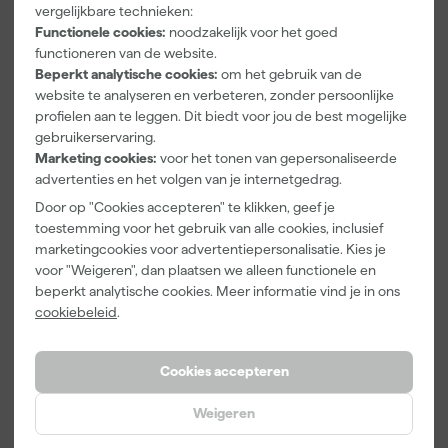
vergelijkbare technieken:
Washi tape -
Verfbak -
100X70X25m
Je koopt deze sneldrogende waterverdunbare grondverf voor
Functionele cookies:
noodzakelijk voor het goed
50mx24mm
12cm Roller -
m Sk 500
Morgen
Morgen
Morgen
binnen gemakkelijk bij Verfwebwinkel. Deze verf wordt op kleur
0,5L + 5
P220
functioneren van de website.
bezorgd
bezorgd
bezorgd
Inzetbakken
gemengd en kan niet geretourneerd worden. Is er iets mis met
Beperkt analytische cookies:
om het gebruik van de
de kleur neem dan contact op met de klantenservice. Wil je
website te analyseren en verbeteren, zonder persoonlijke
Adviesprijs
6,00
zakelijk bestellen lees dan verder over
zakelijk bestellen
.
profielen aan te leggen. Dit biedt voor jou de best mogelijke
gebruikerservaring.
3
,
3
,
1
,
99
99
39
Marketing cookies:
voor het tonen van gepersonaliseerde
incl. BTW
incl. BTW
incl. BTW
advertenties en het volgen van je internetgedrag.
Door op "Cookies accepteren" te klikken, geef je
Onze Top 10
Onze Top 10
Onze Top 10
toestemming voor het gebruik van alle cookies, inclusief
marketingcookies voor advertentiepersonalisatie. Kies je
voor "Weigeren", dan plaatsen we alleen functionele en
beperkt analytische cookies. Meer informatie vind je in ons
cookiebeleid
.
Cookies accepteren
Weigeren
Staalmeester
Anza PRO
Rilly Multi
Patentpuntkw
Mini Viltroller
Ontvetter en