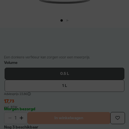
Een donkere verfkleur kan zorgen voor een meerprijs.
Volume
0.5 L
1 L
Adviesprijs
23,86
17
,
73
incl. BTW
Morgen bezorgd
In winkelwagen
Nog 3 beschikbaar