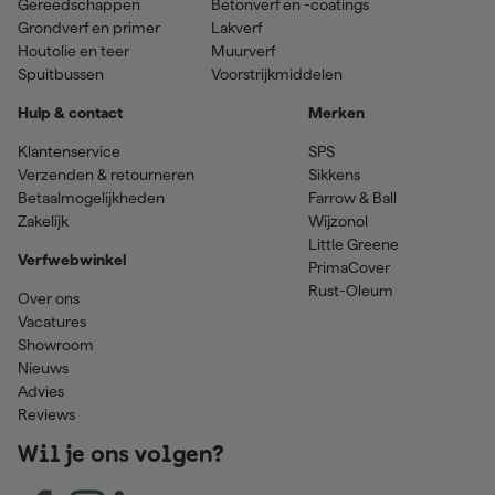
Gereedschappen
Betonverf en -coatings
Grondverf en primer
Lakverf
Houtolie en teer
Muurverf
Spuitbussen
Voorstrijkmiddelen
Hulp & contact
Merken
Klantenservice
SPS
Verzenden & retourneren
Sikkens
Betaalmogelijkheden
Farrow & Ball
Zakelijk
Wijzonol
Little Greene
Verfwebwinkel
PrimaCover
Rust-Oleum
Over ons
Vacatures
Showroom
Nieuws
Advies
Reviews
Wil je ons volgen?