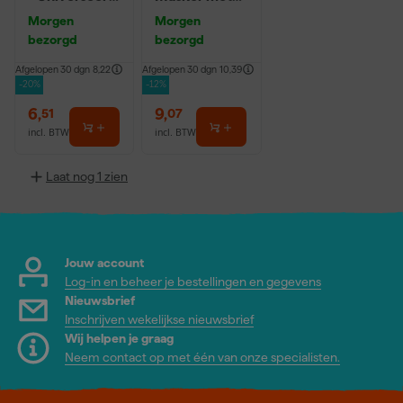
250g
Washi Tape -
Morgen
Morgen
2,7 x 20m
bezorgd
bezorgd
Afgelopen 30 dgn
8,22
Afgelopen 30 dgn
10,39
-20%
-12%
6
,
9
,
51
07
incl. BTW
incl. BTW
Laat nog 1 zien
Jouw account
Log-in en beheer je bestellingen en gegevens
Nieuwsbrief
Inschrijven wekelijkse nieuwsbrief
Wij helpen je graag
Neem contact op met één van onze specialisten.