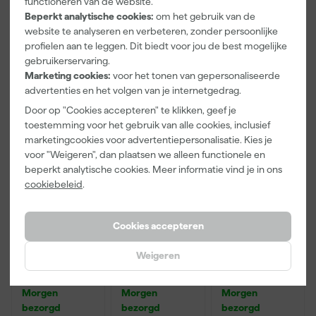
functioneren van de website.
- 24mm x
Inzetbakken
kleur gemengd en kan niet geretourneerd worden. Is er iets mis
50m
Beperkt analytische cookies:
om het gebruik van de
met de kleur, neem dan contact op met de klantenservice. Wil je
Afgelopen 30 dgn
2,29
website te analyseren en verbeteren, zonder persoonlijke
zakelijk bestellen, lees dan verder over zakelijk bestellen.
-13%
profielen aan te leggen. Dit biedt voor jou de best mogelijke
5
,
3
,
1
,
28
99
99
gebruikerservaring.
incl. BTW
incl. BTW
incl. BTW
Marketing cookies:
voor het tonen van gepersonaliseerde
advertenties en het volgen van je internetgedrag.
Onze Top 10
Onze Top 10
Door op "Cookies accepteren" te klikken, geef je
toestemming voor het gebruik van alle cookies, inclusief
marketingcookies voor advertentiepersonalisatie. Kies je
voor "Weigeren", dan plaatsen we alleen functionele en
beperkt analytische cookies. Meer informatie vind je in ons
cookiebeleid
.
Cookies accepteren
Staalmeester
Staalmeester
Anza PRO
Weigeren
Patentpuntkw
Lyonse
Mini Viltroller
ast Pro-
Penseel Pro-
- 10cm
Hybrid 2020 -
Hybrid 2024 -
Morgen
Morgen
Morgen
10 (2cm)
16
bezorgd
bezorgd
bezorgd