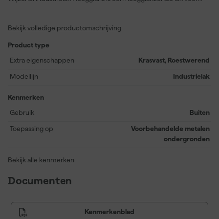
buiten, geschikt voor metalen ondergronden zoals staal en ijzer.
De lak is krasvast en roestwerend. Je kiest deze afwerking voor
Bekijk volledige productomschrijving
hekwerk, deuren, constructiedelen en andere metalen
oppervlakken die een strakke glans en duurzame bescherming
Product type
vragen.
Extra eigenschappen
Krasvast, Roestwerend
Modellijn
Industrielak
Wat is de voorbewerking van Wijzonol Industrielak Hoogglans?
Kenmerken
Voor nieuw metaal werk je op een schone, droge en vetvrije
Gebruik
Buiten
ondergrond. Verwijder roest, walshuid en losse delen grondig, en
Toepassing op
Voorbehandelde metalen
schuur het oppervlak mat voor een gelijkmatige hechting. Op
ondergronden
bestaand schilderwerk verwijder je losse verflagen en schuur je
de oude laag egaal op. Beschadigde of kale plekken behandel je
Bekijk alle kenmerken
eerst als onbehandeld metaal.
Documenten
Hoe breng je Wijzonol Industrielak Hoogglans aan?
Kenmerkenblad