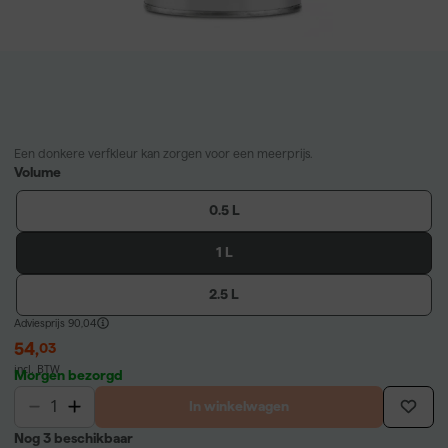
Een donkere verfkleur kan zorgen voor een meerprijs.
Volume
0.5 L
1 L
2.5 L
Adviesprijs
90,04
54
,
03
incl. BTW
Morgen bezorgd
In winkelwagen
Nog 3 beschikbaar