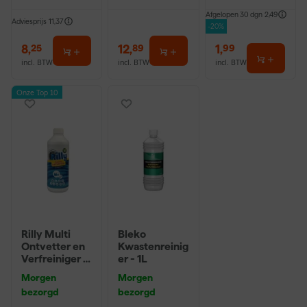
Afgelopen 30 dgn
2,49
Adviesprijs
11,37
-20%
8
,
12
,
1
,
25
89
99
incl. BTW
incl. BTW
incl. BTW
Onze Top 10
Rilly Multi
Bleko
Ontvetter en
Kwastenreinig
Verfreiniger –
er - 1L
0,5L
Morgen
Morgen
bezorgd
bezorgd