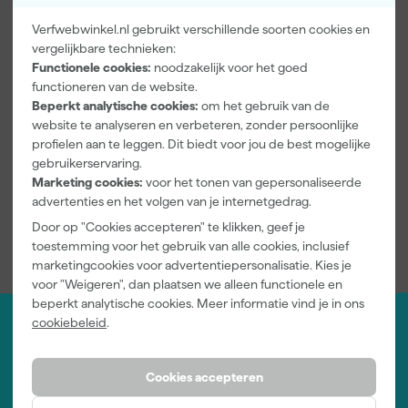
Aantal componenten
1-component
Verfwebwinkel.nl gebruikt verschillende soorten cookies en
Buitenduurzaamheid
10 jaar of meer
vergelijkbare technieken:
Glansgraad
Hoogglans
Functionele cookies:
noodzakelijk voor het goed
functioneren van de website.
Bekijk alle kenmerken
Beperkt analytische cookies:
om het gebruik van de
website te analyseren en verbeteren, zonder persoonlijke
Documenten
profielen aan te leggen. Dit biedt voor jou de best mogelijke
gebruikerservaring.
Marketing cookies:
voor het tonen van gepersonaliseerde
Kenmerkenblad
advertenties en het volgen van je internetgedrag.
Door op "Cookies accepteren" te klikken, geef je
toestemming voor het gebruik van alle cookies, inclusief
marketingcookies voor advertentiepersonalisatie. Kies je
voor "Weigeren", dan plaatsen we alleen functionele en
beperkt analytische cookies. Meer informatie vind je in ons
cookiebeleid
.
Jouw account
Log-in en beheer je bestellingen en gegevens
Cookies accepteren
Nieuwsbrief
Inschrijven wekelijkse nieuwsbrief