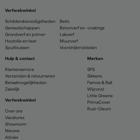
Verfwebwinkel
Schildersbenodigdheden
Beits
Gereedschappen
Betonverf en -coatings
Grondverf en primer
Lakverf
Houtolie en teer
Muurverf
Spuitbussen
Voorstrijkmiddelen
Hulp & contact
Merken
Klantenservice
SPS
Verzenden & retourneren
Sikkens
Betaalmogelijkheden
Farrow & Ball
Zakelijk
Wijzonol
Little Greene
Verfwebwinkel
PrimaCover
Rust-Oleum
Over ons
Vacatures
Showroom
Nieuws
Advies