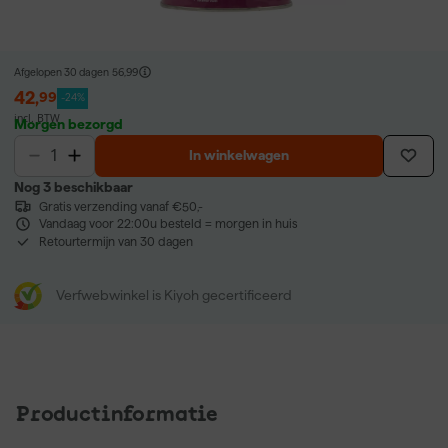
Afgelopen 30 dagen
56,99
42
,
99
-24%
incl. BTW
Morgen bezorgd
In winkelwagen
Nog 3 beschikbaar
Gratis verzending vanaf €50,-
Vandaag voor 22:00u besteld = morgen in huis
Retourtermijn van 30 dagen
Verfwebwinkel is Kiyoh gecertificeerd
Productinformatie