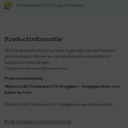
Verfwebwinkel is Kiyoh gecertificeerd
Productinformatie
Verf die speciaal voor jou op kleur is gemaakt, kan niet worden
geretourneerd. Kleuren kunnen afwijken door verschillen in
beeldscherminstellingen.
Prijzen kunnen verschillen per kleur.
Productomschrijving
Wijzonol LBH Transparant UV Hoogglans – Hoogglans finish voor
buiten op hout
Wijzonol LBH Transparant UV Hoogglans is een transparante
hoogglans afwerking voor buiten, geschikt voor houten
ondergronden zoals kozijnen, deuren en betimmeringen. Je
Bekijk volledige productomschrijving
gebruikt deze lak wanneer je de houttekening zichtbaar wilt