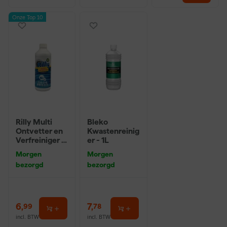
Onze Top 10
Rilly Multi
Bleko
Ontvetter en
Kwastenreinig
Verfreiniger –
er - 1L
0,5L
Morgen
Morgen
bezorgd
bezorgd
6
,
7
,
99
78
incl. BTW
incl. BTW