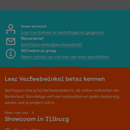
Jouw account
Log-in en beheer je bestellingen en gegevens
Nieuwsbrief
Inschrijven wekelijkse nieuwsbrief
Wij helpen je graag
Neem contact op met één van onze specialisten.
Leer Verfwebwinkel beter kennen
Verf kopen doe je bij Verfwebwinkel.nl, dé online verfwinkel van
Nederland. Voordelige verf van topkwaliteit en gratis deskundig
advies, wat je project ook is.
Meer over ons
Showroom in Tilburg