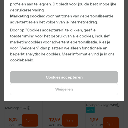
incl. BTW
incl. BTW
incl. BTW
Je koopt deze transparante hoogglans buitenlak voor hout
profielen aan te leggen. Dit biedt voor jou de best mogelijke
gemakkelijk bij Verfwebwinkel. Deze verf wordt op kleur
gebruikerservaring.
Onze Top 10
Onze Top 10
gemengd en kan niet geretourneerd worden. Is er iets mis met
Marketing cookies:
voor het tonen van gepersonaliseerde
de kleur neem dan contact op met de klantenservice. Wil je
advertenties en het volgen van je internetgedrag.
zakelijk bestellen lees dan verder over
zakelijk bestellen
.
Door op "Cookies accepteren" te klikken, geef je
toestemming voor het gebruik van alle cookies, inclusief
marketingcookies voor advertentiepersonalisatie. Kies je
voor "Weigeren", dan plaatsen we alleen functionele en
beperkt analytische cookies. Meer informatie vind je in ons
cookiebeleid
.
Staalmeester
Staalmeester
Anza PRO
Patentpuntkw
Lyonse
Mini Viltroller
Cookies accepteren
ast Pro-
Penseel Pro-
- 10cm
Hybrid 2020 -
Hybrid 2024 -
Weigeren
Morgen
Morgen
Morgen
10 (2cm)
16
bezorgd
bezorgd
bezorgd
Afgelopen 30 dgn
2,49
Adviesprijs
11,37
-20%
8
,
12
,
1
,
25
89
99
incl. BTW
incl. BTW
incl. BTW