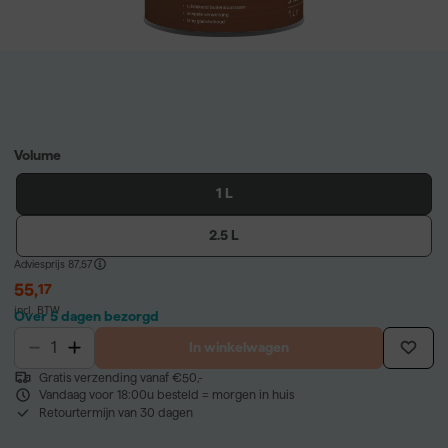
Volume
1 L
2.5 L
Adviesprijs
87,57
55
,
17
incl. BTW
Over 5 dagen bezorgd
In winkelwagen
Gratis verzending vanaf €50,-
Vandaag voor 18:00u besteld = morgen in huis
Retourtermijn van 30 dagen