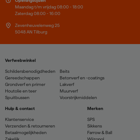
Openingstijden
Maandag t/m vrijdag 08:00 - 18:00
Zaterdag 08:00 - 16:00
Zevenheuvelenweg 25
5048 AN Tilburg
Verfwebwinkel
Schildersbenodigdheden
Beits
Gereedschappen
Betonverf en -coatings
Grondverf en primer
Lakverf
Houtolie en teer
Muurverf
Spuitbussen
Voorstrijkmiddelen
Hulp & contact
Merken
Klantenservice
SPS
Verzenden & retourneren
Sikkens
Betaalmogelijkheden
Farrow & Ball
Zakelijk
Wijzonol