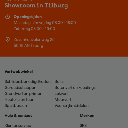
Showroom in Tilburg
Openingstijden
Maandag t/m vrijdag 08:00 - 18:00
Zaterdag 08:00 - 16:00
Zevenheuvelenweg 25
5048 AN Tilburg
Verfwebwinkel
Schildersbenodigdheden
Beits
Gereedschappen
Betonverf en -coatings
Grondverf en primer
Lakverf
Houtolie en teer
Muurverf
Spuitbussen
Voorstrijkmiddelen
Hulp & contact
Merken
Klantenservice
SPS