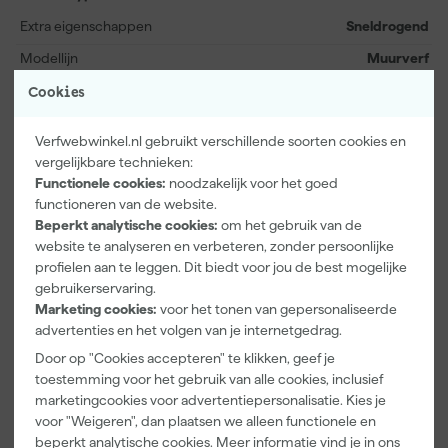
een egale matte afwerking.
Extra eigenschappen
Sneldrogend
Modellijn
Muurverf
Wat is de voorbewerking van Wijzonol Muurverf Mat?
Cookies
Kenmerken
Voor een goed resultaat maak je de ondergrond eerst schoon,
Gebruik
Binnen
Verfwebwinkel.nl gebruikt verschillende soorten cookies en
droog en vetvrij. Op nieuw stucwerk, pleisterwerk en andere
vergelijkbare technieken:
Geschikt voor ruimte
Woonkamer
zuigende ondergronden werk je pas verder als de ondergrond
Functionele cookies:
noodzakelijk voor het goed
goed is uitgehard, en een voorstrijk maakt de zuiging
Toepassing op
Beton, Gipsplaat, Metselwerk,
functioneren van de website.
gelijkmatiger. Bij bestaande verflagen verwijder je losse delen en
Plafonds, Pleisterwerk
Beperkt analytische cookies:
om het gebruik van de
schuur je de ondergrond licht. Kleine beschadigingen vul je eerst,
website te analyseren en verbeteren, zonder persoonlijke
waarna je de plek glad schuurt en stofvrij maakt.
Bekijk alle kenmerken
profielen aan te leggen. Dit biedt voor jou de best mogelijke
gebruikerservaring.
Documenten
Marketing cookies:
voor het tonen van gepersonaliseerde
advertenties en het volgen van je internetgedrag.
Hoe breng je Wijzonol Muurverf Mat aan?
Door op "Cookies accepteren" te klikken, geef je
Kenmerkenblad
toestemming voor het gebruik van alle cookies, inclusief
Je gebruikt Wijzonol Muurverf Mat binnen op muren en plafonds
marketingcookies voor advertentiepersonalisatie. Kies je
voor een matte afwerking met een snelle droging. De verf is
Veiligheidsblad
voor "Weigeren", dan plaatsen we alleen functionele en
stofdroog na circa 0,5 uur en overschilderbaar na circa 4 uur.
beperkt analytische cookies. Meer informatie vind je in ons
Houd tussen de lagen voldoende droogtijd aan voor een