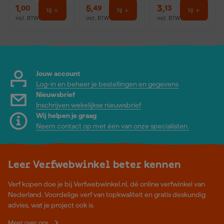
1
,
5
,
3
,
00
49
13
incl. BTW
incl. BTW
incl. BTW
Jouw account
Log-in en beheer je bestellingen en gegevens
Nieuwsbrief
Inschrijven wekelijkse nieuwsbrief
Wij helpen je graag
Neem contact op met één van onze specialisten.
Leer Verfwebwinkel beter kennen
Verf kopen doe je bij Verfwebwinkel.nl, dé online verfwinkel van
Nederland. Voordelige verf van topkwaliteit en gratis deskundig
advies, wat je project ook is.
Meer over ons