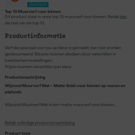
Onze Top 10
Top 10 Muurverf voor binnen
Dit product staat in onze top 10 muurverf voor binnen. Bekijk
hier
de rest van de top 10.
Productinformatie
Verf die speciaal voor jou op kleur is gemaakt, kan niet worden
geretourneerd. Kleuren kunnen afwijken door verschillen in
beeldscherminstellingen.
Prijzen kunnen verschillen per kleur.
Productomschrijving
Wijzonol Muurverf Mat – Matte finish voor binnen op muren en
plafonds
Wijzonol Muurverf Mat is een matte muurverf voor binnen,
geschikt voor muren en plafonds op steenachtige ondergronden
zoals pleisterwerk, beton en metselwerk. Je gebruikt deze verf
Bekijk volledige productomschrijving
voor een strak en rustig eindbeeld in woonruimtes, slaapkamers
en andere droge binnenruimtes. De verf is sneldrogend en geeft
Product type