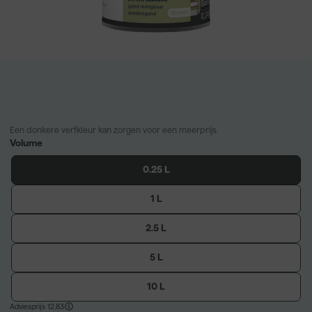
Een donkere verfkleur kan zorgen voor een meerprijs.
Volume
0.25 L
1 L
2.5 L
5 L
10 L
Adviesprijs
12,83