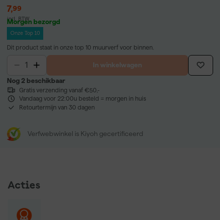
7
,
99
incl. BTW
Morgen bezorgd
Onze Top 10
Dit product staat in onze top 10 muurverf voor binnen.
In winkelwagen
Nog 2 beschikbaar
Gratis verzending vanaf €50,-
Vandaag voor 22:00u besteld = morgen in huis
Retourtermijn van 30 dagen
Verfwebwinkel is Kiyoh gecertificeerd
Acties