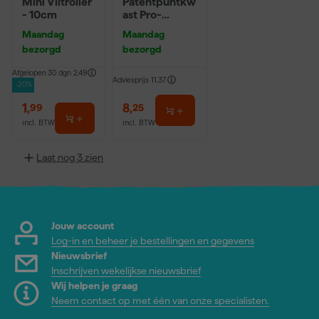
Mini Viltroller
Patentpuntkw
- 10cm
ast Pro-
Hybrid 2020 -
Maandag
Maandag
10 (2cm)
bezorgd
bezorgd
Afgelopen 30 dgn
2,49
Adviesprijs
11,37
-20%
1
,
8
,
99
25
incl. BTW
incl. BTW
Laat nog 3 zien
Jouw account
Log-in en beheer je bestellingen en gegevens
Nieuwsbrief
Inschrijven wekelijkse nieuwsbrief
Wij helpen je graag
Neem contact op met één van onze specialisten.