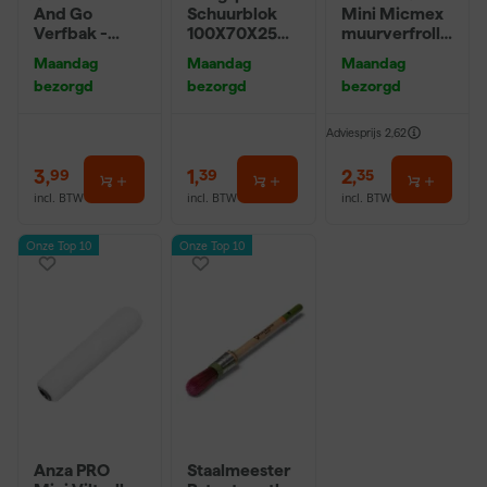
And Go
Schuurblok
Mini Micmex
Verfbak -
100X70X25m
muurverfrolle
12cm Roller -
m Sk 500
r - 10cm
Maandag
Maandag
Maandag
0,5L + 5
P220
bezorgd
bezorgd
bezorgd
Inzetbakken
Adviesprijs
2,62
3
,
1
,
2
,
99
39
35
incl. BTW
incl. BTW
incl. BTW
Onze Top 10
Onze Top 10
Anza PRO
Staalmeester