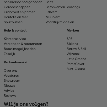
Schildersbenodigdheden
Beits
Gereedschappen
Betonverf en -coatings
Grondverf en primer
Lakverf
Houtolie en teer
Muurverf
Spuitbussen
Voorstrijkmiddelen
Hulp & contact
Merken
Klantenservice
SPS
Verzenden & retourneren
Sikkens
Betaalmogelijkheden
Farrow & Ball
Zakelijk
Wijzonol
Little Greene
Verfwebwinkel
PrimaCover
Rust-Oleum
Over ons
Vacatures
Showroom
Nieuws
Advies
Reviews
Wil je ons volgen?