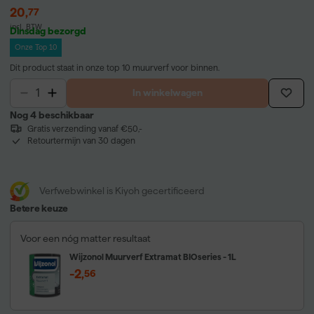
20
,
77
incl. BTW
Dinsdag bezorgd
Onze Top 10
Dit product staat in onze top 10 muurverf voor binnen.
In winkelwagen
Nog 4 beschikbaar
Gratis verzending vanaf €50,-
Retourtermijn van 30 dagen
Verfwebwinkel is Kiyoh gecertificeerd
Betere keuze
Voor een nóg matter resultaat
Wijzonol Muurverf Extramat BIOseries - 1L
-2
,
56