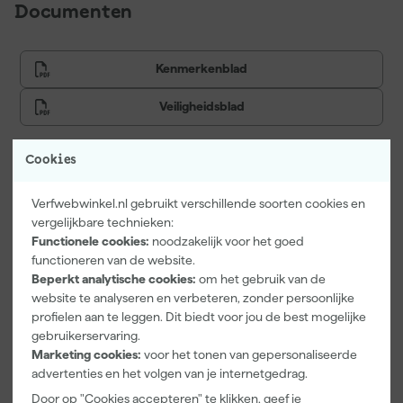
Documenten
Hoe breng je Wijzonol Muurverf Mat aan?
Kenmerkenblad
Je gebruikt Wijzonol Muurverf Mat binnen op muren en plafonds
voor een matte afwerking met een snelle droging. De verf is
Veiligheidsblad
stofdroog na circa 0,5 uur en overschilderbaar na circa 4 uur.
Houd tussen de lagen voldoende droogtijd aan voor een
gelijkmatige afwerking.
Cookies
Vaak gekocht met
Verfwebwinkel.nl gebruikt verschillende soorten cookies en
vergelijkbare technieken:
Hoeveel verf moet ik kopen?
Functionele cookies:
noodzakelijk voor het goed
functioneren van de website.
Je berekent hoeveel verf je nodig hebt door de oppervlakte te
Beperkt analytische cookies:
om het gebruik van de
delen door het rendement van deze verf. Het rendement van
website te analyseren en verbeteren, zonder persoonlijke
deze verf is 8 m2 per liter. Dit is een theoretisch rendement. Je
profielen aan te leggen. Dit biedt voor jou de best mogelijke
verbruikt meer verf als de ondergrond veel structuur heeft, sterk
gebruikerservaring.
zuigt of wanneer je over een donkere of volle kleur schildert.
Marketing cookies:
voor het tonen van gepersonaliseerde
advertenties en het volgen van je internetgedrag.
Door op "Cookies accepteren" te klikken, geef je