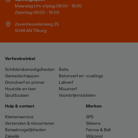
Maandag t/m vrijdag 08:00 - 18:00
Zaterdag 08:00 - 16:00
Zevenheuvelenweg 25
5048 AN Tilburg
Verfwebwinkel
Schildersbenodigdheden
Beits
Gereedschappen
Betonverf en -coatings
Grondverf en primer
Lakverf
Houtolie en teer
Muurverf
Spuitbussen
Voorstrijkmiddelen
Hulp & contact
Merken
Klantenservice
SPS
Verzenden & retourneren
Sikkens
Betaalmogelijkheden
Farrow & Ball
Zakelijk
Wijzonol