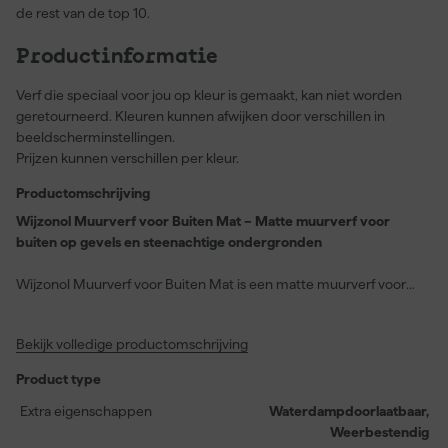
de rest van de top 10.
Productinformatie
Verf die speciaal voor jou op kleur is gemaakt, kan niet worden
geretourneerd. Kleuren kunnen afwijken door verschillen in
beeldscherminstellingen.
Prijzen kunnen verschillen per kleur.
Productomschrijving
Wijzonol Muurverf voor Buiten Mat – Matte muurverf voor
buiten op gevels en steenachtige ondergronden
Wijzonol Muurverf voor Buiten Mat is een matte muurverf voor
buitenwerk op gevels, beton, metselwerk en pleisterwerk. Je
gebruikt deze verf voor een strak en egaal eindresultaat op
Bekijk volledige productomschrijving
minerale ondergronden. De verf is waterdampdoorlaatbaar en
weerbestendig. Dat maakt deze buitenmuurverf geschikt voor
Product type
oppervlakken die blootstaan aan wind, regen en wisselende
temperaturen.
Extra eigenschappen
Waterdampdoorlaatbaar,
Weerbestendig