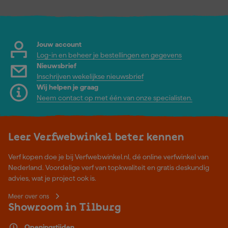
Jouw account
Log-in en beheer je bestellingen en gegevens
Nieuwsbrief
Inschrijven wekelijkse nieuwsbrief
Wij helpen je graag
Neem contact op met één van onze specialisten.
Leer Verfwebwinkel beter kennen
Verf kopen doe je bij Verfwebwinkel.nl, dé online verfwinkel van
Nederland. Voordelige verf van topkwaliteit en gratis deskundig
advies, wat je project ook is.
Meer over ons
Showroom in Tilburg
Openingstijden