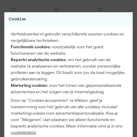
Hoeveel verf moet ik kopen?
Cookies
Je berekent hoeveel verf je nodig hebt door de oppervlakte te
Verfwebwinkel.nl gebruikt verschillende soorten cookies en
delen door het rendement van deze verf. Het rendement van
vergelijkbare technieken:
deze verf is 8 m2 per liter. Dit is een theoretisch rendement. Je
Functionele cookies:
noodzakelijk voor het goed
hebt meer verf nodig als de ondergrond veel structuur heeft of
functioneren van de website.
sterk zuigt. Ook over een donkere kleur of bij een volle kleur loopt
Beperkt analytische cookies:
om het gebruik van de
het verbruik verder op.
website te analyseren en verbeteren, zonder persoonlijke
Kip Tape
Kip Tape
Go!Paint Roll
profielen aan te leggen. Dit biedt voor jou de best mogelijke
3307-24
3888-27
And Go
gebruikerservaring.
Smooth-Tec
Masker met
Verfbak -
Afplaktape
Washi Tape -
12cm Roller -
Marketing cookies:
voor het tonen van gepersonaliseerde
Morgen
Morgen
Morgen
Wijzonol Muurverf voor Buiten Mat kopen bij Verfwebwinkel
Buitengebruik
2,7 x 20m
0,5L + 5
advertenties en het volgen van je internetgedrag.
bezorgd
bezorgd
bezorgd
- 24mm x
Inzetbakken
Door op "Cookies accepteren" te klikken, geef je
50m
Je koopt deze matte en weerbestendige buitenmuurverf voor
Afgelopen 30 dgn
10,39
toestemming voor het gebruik van alle cookies, inclusief
gevels en andere steenachtige ondergronden gemakkelijk bij
-12%
marketingcookies voor advertentiepersonalisatie. Kies je
Verfwebwinkel. Deze verf wordt op kleur gemengd en kan niet
5
,
9
,
3
,
28
07
99
voor "Weigeren", dan plaatsen we alleen functionele en
geretourneerd worden. Is er iets mis met de kleur neem dan
incl. BTW
incl. BTW
incl. BTW
beperkt analytische cookies. Meer informatie vind je in ons
contact op met de klantenservice. Wil je zakelijk bestellen lees
cookiebeleid
.
dan verder over
zakelijk bestellen
.