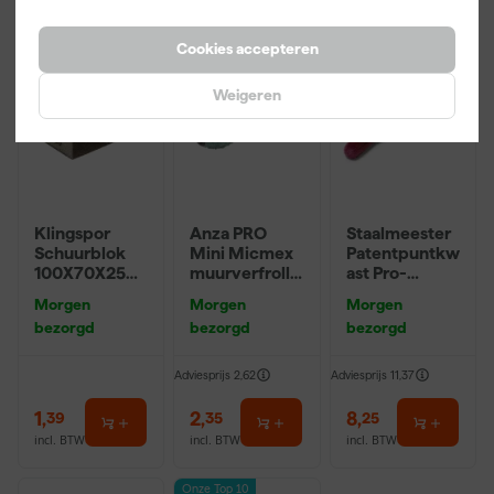
Onze Top 10
Cookies accepteren
Weigeren
Klingspor
Anza PRO
Staalmeester
Schuurblok
Mini Micmex
Patentpuntkw
100X70X25m
muurverfrolle
ast Pro-
m Sk 500
r - 10cm
Hybrid 2020 -
Morgen
Morgen
Morgen
P220
10 (2cm)
bezorgd
bezorgd
bezorgd
Adviesprijs
2,62
Adviesprijs
11,37
1
,
2
,
8
,
39
35
25
incl. BTW
incl. BTW
incl. BTW
Onze Top 10