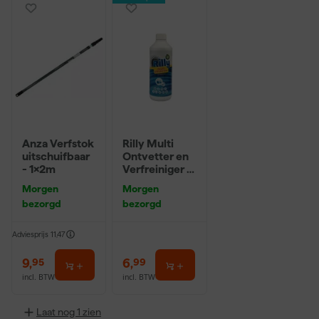
Anza Verfstok
Rilly Multi
uitschuifbaar
Ontvetter en
- 1x2m
Verfreiniger –
0,5L
Morgen
Morgen
bezorgd
bezorgd
Adviesprijs
11,47
9
,
6
,
95
99
incl. BTW
incl. BTW
Laat nog 1 zien