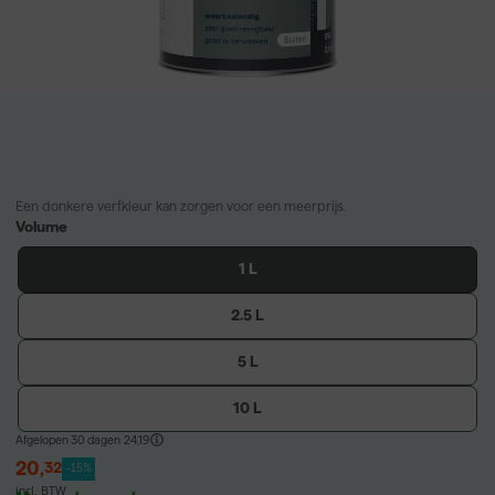
Een donkere verfkleur kan zorgen voor een meerprijs.
Volume
1 L
2.5 L
5 L
10 L
Afgelopen 30 dagen
24,19
20
,
32
-15%
incl. BTW