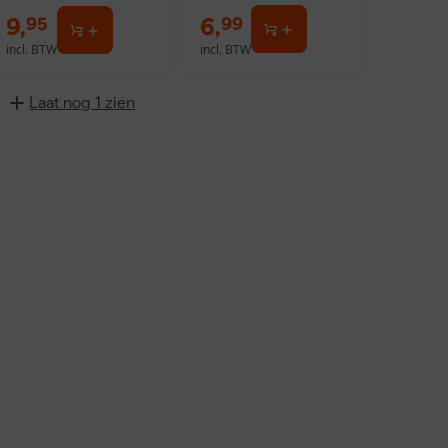
9
,
6
,
95
99
incl. BTW
incl. BTW
Laat nog 1 zien