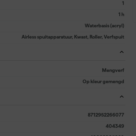
1
1 h
Waterbasis (acryl)
Airless spuitapparatuur, Kwast, Roller, Verfspuit
Mengverf
Op kleur gemengd
8712952266077
404349