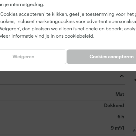
n je internetgedrag.
Wijzotex
"Cookies accepteren" te klikken, geef je toestemming voor het
cookies, inclusief marketingcookies voor advertentiepersonalisat
Weigeren", dan plaatsen we alleen functionele en beperkt analy
Meer informatie vind je in ons
cookiebeleid
.
Binnen
Bestaande muurverflagen, Beton, Metselwerk,
Weigeren
Cookies accepteren
Plaatmateriaal, Pleisterwerk, Steen
Mat
Dekkend
6 h
9 m²/l
A