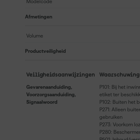
Modelcode
Afmetingen
Volume
Productveiligheid
Veiligheidsaanwijzingen
Waarschuwinge
Gevarenaanduiding,
P101: Bij het inwi
Voorzorgsaanduiding,
etiket ter beschi
Signaalwoord
P102: Buiten het 
P271: Alleen buit
gebruiken
P273: Voorkom loz
P280: Beschermen
P501: Inhoud/verp