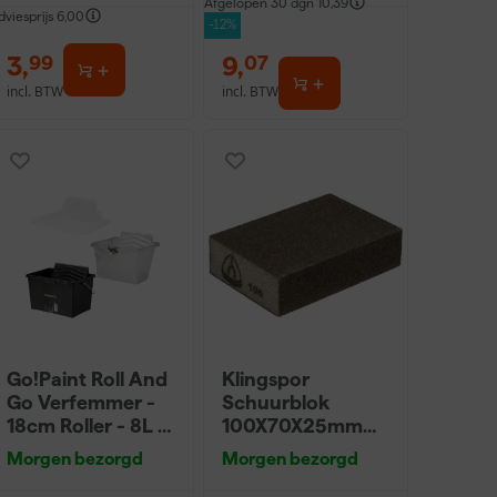
Afgelopen 30 dgn
10,39
dviesprijs
6,00
-12%
3
,
9
,
99
07
incl. BTW
incl. BTW
Go!Paint Roll And
Klingspor
Go Verfemmer -
Schuurblok
18cm Roller - 8L +
100X70X25mm
5 Inzetemmers en
Sk 500 P220
Morgen bezorgd
Morgen bezorgd
deksel