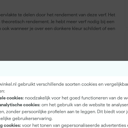
ervlakte te delen door het rendement van deze verf. Het
en theoretisch rendement. Je hebt meer verf nodig bij een
n ook wanneer je over een donkere kleur schildert of een
n bij Verfwebwinkel
verf voor muren en plafonds gemakkelijk bij
n kan niet geretourneerd worden. Is er iets mis met de
nkel.nl gebruikt verschillende soorten cookies en vergelijkba
il je zakelijk bestellen lees dan verder over
zakelijk
en:
ele cookies:
noodzakelijk voor het goed functioneren van de w
analytische cookies:
om het gebruik van de website te analyse
n, zonder persoonlijke profielen aan te leggen. Dit biedt voor 
elijke gebruikerservaring.
g cookies:
voor het tonen van gepersonaliseerde advertenties 
Afwasbaar
A