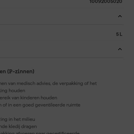
10092005020
5 L
n (P-zinnen)
nnen van medisch advies, de verpakking of het
kking houden
bereik van kinderen houden
en of in een goed geventileerde ruimte
ing in het milieu
de kledij dragen
akking afvoeren naar gecertificeerde