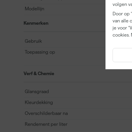
volgen va
Modellijn
Door op 
van alle 
Kenmerken
je voor "
cookies. 
Gebruik
Toepassing op
Verf & Chemie
Glansgraad
Kleurdekking
Overschilderbaar na
Rendement per liter