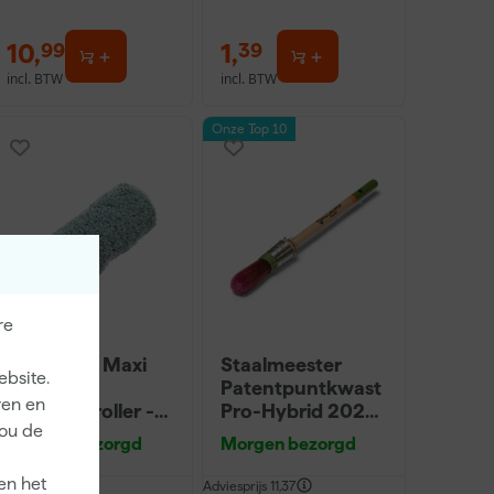
10
,
1
,
99
39
incl. BTW
incl. BTW
Onze Top 10
re
Anza PRO Maxi
Staalmeester
ebsite.
Micmex
Patentpuntkwast
ren en
muurverfroller -
Pro-Hybrid 2020
jou de
18cm
- 10 (2cm)
Morgen bezorgd
Morgen bezorgd
en het
dviesprijs
8,53
Adviesprijs
11,37