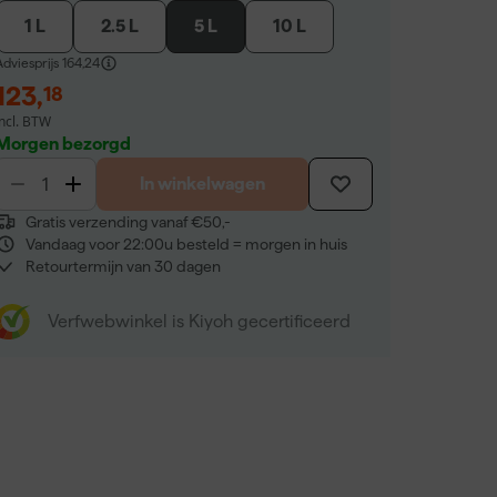
1 L
2.5 L
5 L
10 L
dviesprijs
164,24
123
,
18
incl. BTW
Morgen bezorgd
In winkelwagen
Gratis verzending vanaf €50,-
Vandaag voor 22:00u besteld = morgen in huis
Retourtermijn van 30 dagen
Verfwebwinkel is Kiyoh gecertificeerd