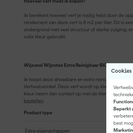
Hoeveel verf moet ik kopen?
Je berekent hoeveel verf je nodig hebt door de opp
rendement van deze verf is 8 m2 per liter. Dit is e
ondergrond met veel structuur of sterke zuiging, e
volle kleur gebruikt.
Wijzonol Wijzotex Extra Reinigbaar BIOseries kope
Cookies
Je koopt deze afwasbare en extra reinigbare binnen
Verfwebwinkel. Deze verf wordt op kleur gemengd e
Verfwebwi
kleur neem dan contact op met de klantenservice. W
techniek
bestellen
.
Function
Beperkt 
Product type
verbetere
best mog
Marketin
Extra eigenschappen