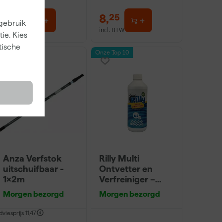
7
,
8
,
38
25
 gebruik
incl. BTW
incl. BTW
ie. Kies
tische
Onze Top 10
Anza Verfstok
Rilly Multi
uitschuifbaar -
Ontvetter en
1x2m
Verfreiniger –
0,5L
Morgen bezorgd
Morgen bezorgd
dviesprijs
11,47