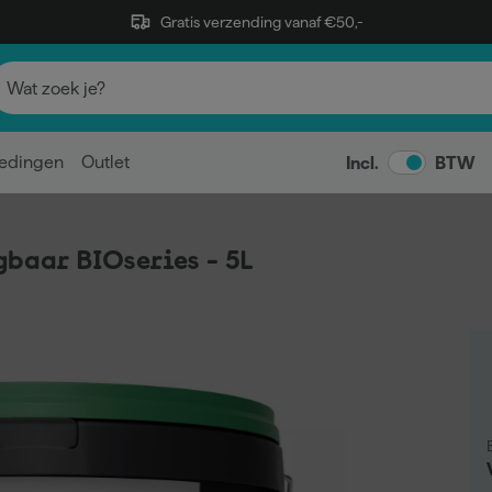
Gratis verzending vanaf €50,-
edingen
Outlet
Incl.
BTW
gbaar BIOseries - 5L