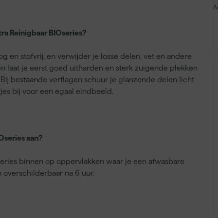
A
ra Reinigbaar BIOseries?
 en stofvrij, en verwijder je losse delen, vet en andere
 laat je eerst goed uitharden en sterk zuigende plekken
 Bij bestaande verflagen schuur je glanzende delen licht
es bij voor een egaal eindbeeld.
Oseries aan?
Oseries binnen op oppervlakken waar je een afwasbare
n overschilderbaar na 6 uur.