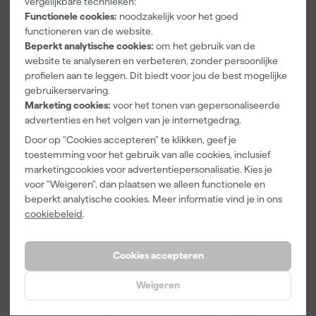
vergelijkbare technieken:
gebruikt meer verf wanneer de ondergrond veel structuur heeft
Lucamax
And Go 1,25L
Schuurblok
Functionele cookies:
noodzakelijk voor het goed
of sterk zuigt. Ook bij het schilderen over een donkere kleur en bij
Washi tape -
- Roller 10cm
100X70X25m
functioneren van de website.
het gebruik van een volle kleur ligt het verbruik hoger.
50mx24mm
+ 3
m Sk 500
Maandag
Maandag
Maandag
Beperkt analytische cookies:
om het gebruik van de
Inzetbakken
P220
bezorgd
bezorgd
bezorgd
website te analyseren en verbeteren, zonder persoonlijke
profielen aan te leggen. Dit biedt voor jou de best mogelijke
gebruikerservaring.
Adviesprijs
6,00
Wijzonol Zijdeglanslak Terpentineverdunbaar kopen bij
Marketing cookies:
voor het tonen van gepersonaliseerde
Verfwebwinkel
3
,
5
,
1
,
99
49
39
advertenties en het volgen van je internetgedrag.
incl. BTW
incl. BTW
incl. BTW
Je koopt deze krasvaste zijdeglanslak voor binnen op hout,
Door op "Cookies accepteren" te klikken, geef je
plaatmateriaal en voorbehandeld metaal gemakkelijk bij
toestemming voor het gebruik van alle cookies, inclusief
Onze Top 10
Onze Top 10
Verfwebwinkel. Deze verf wordt op kleur gemengd en kan niet
marketingcookies voor advertentiepersonalisatie. Kies je
geretourneerd worden. Is er iets mis met de kleur neem dan
voor "Weigeren", dan plaatsen we alleen functionele en
contact op met de klantenservice. Wil je zakelijk bestellen lees
beperkt analytische cookies. Meer informatie vind je in ons
dan verder over
zakelijk bestellen
.
cookiebeleid
.
Cookies accepteren
Weigeren
Staalmeester
Staalmeester
Anza PRO