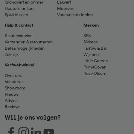
Grondverf en primer
Lakverf
Houtolie en teer
Muurverf
Spuitbussen
Voorstrijkmiddelen
Hulp & contact
Merken
Klantenservice
SPS
Verzenden & retourneren
Sikkens
Betaalmogelijkheden
Farrow & Ball
Zakelijk
Wijzonol
Little Greene
Verfwebwinkel
PrimaCover
Rust-Oleum
Over ons
Vacatures
Showroom
Nieuws
Advies
Reviews
Wil je ons volgen?