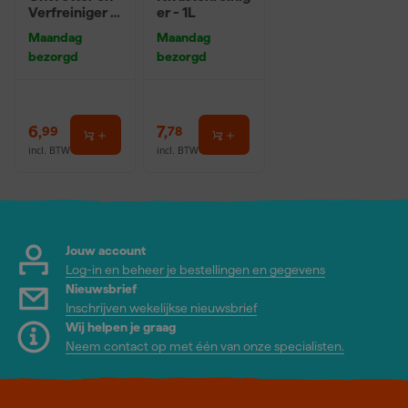
Verfreiniger –
er - 1L
0,5L
Maandag
Maandag
bezorgd
bezorgd
6
,
7
,
99
78
incl. BTW
incl. BTW
Jouw account
Log-in en beheer je bestellingen en gegevens
Nieuwsbrief
Inschrijven wekelijkse nieuwsbrief
Wij helpen je graag
Neem contact op met één van onze specialisten.