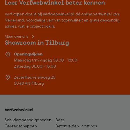
Leer Verfwebwinkel beter kennen
Verf kopen doe je bij Verfwebwinkel.nl, dé online verfwinkel van
Nederland. Voordelige verf van topkwaliteit en gratis deskundig
advies, wat je project ook is.
Meer over ons
Showroom in Tilburg
Openingstijden
Maandag t/m vrijdag 08:00 - 18:00
Zaterdag 08:00 - 16:00
Zevenheuvelenweg 25
5048 AN Tilburg
Verfwebwinkel
Schildersbenodigdheden
Beits
Gereedschappen
Betonverf en -coatings