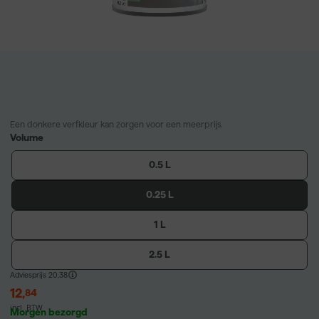
Een donkere verfkleur kan zorgen voor een meerprijs.
Volume
0.5 L
0.25 L
1 L
2.5 L
Adviesprijs
20,38
12
,
84
incl. BTW
Morgen bezorgd