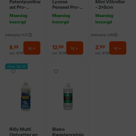
Patentpuntkw
Lyonse
Mini Viltroller
ast Pro-
Penseel Pro-
- 2x5cm
Hybrid 2020 -
Hybrid 2024 -
Maandag
Maandag
Maandag
10 (2cm)
16
bezorgd
bezorgd
bezorgd
Adviesprijs
11,37
Adviesprijs
3,89
8
,
12
,
2
,
25
89
99
incl. BTW
incl. BTW
incl. BTW
Onze Top 10
Rilly Multi
Bleko
Ontvetter en
Kwastenreinig