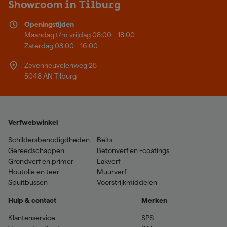
Showroom in Tilburg
Openingstijden
Maandag t/m vrijdag 08:00 - 18:00
Zaterdag 08:00 - 16:00
Zevenheuvelenweg 25
5048 AN Tilburg
Verfwebwinkel
Schildersbenodigdheden
Beits
Gereedschappen
Betonverf en -coatings
Grondverf en primer
Lakverf
Houtolie en teer
Muurverf
Spuitbussen
Voorstrijkmiddelen
Hulp & contact
Merken
Klantenservice
SPS