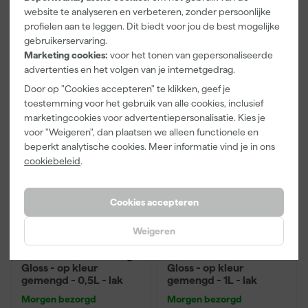
Bekijk hier alle buitenlak
website te analyseren en verbeteren, zonder persoonlijke
profielen aan te leggen. Dit biedt voor jou de best mogelijke
gebruikerservaring.
Meer lezen over buiten schilderen?
Marketing cookies:
voor het tonen van gepersonaliseerde
advertenties en het volgen van je internetgedrag.
Lees hier verder over
het perfecte weer om buiten te schilderen
Door op "Cookies accepteren" te klikken, geef je
toestemming voor het gebruik van alle cookies, inclusief
marketingcookies voor advertentiepersonalisatie. Kies je
voor "Weigeren", dan plaatsen we alleen functionele en
beperkt analytische cookies. Meer informatie vind je in ons
cookiebeleid
.
Cookies accepteren
Weigeren
Sikkens Rubbol XD High
Sikkens Rubbol XD Semi
Gloss - op kleur
Gloss - op kleur
gemengd - 0,5L - lak
gemengd - 1L - lak
Morgen bezorgd
Morgen bezorgd