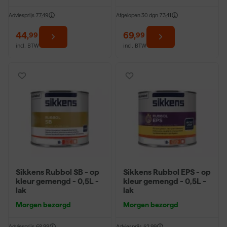
Adviesprijs
77,49
Afgelopen 30 dgn
73,41
44
,
69
,
99
99
incl. BTW
incl. BTW
Sikkens Rubbol SB - op
Sikkens Rubbol EPS - op
kleur gemengd - 0,5L -
kleur gemengd - 0,5L -
lak
lak
Morgen bezorgd
Morgen bezorgd
Adviesprijs
68,99
Adviesprijs
52,99