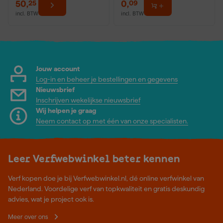
50
,
0
,
25
09
incl. BTW
incl. BTW
Jouw account
Log-in en beheer je bestellingen en gegevens
Nieuwsbrief
Inschrijven wekelijkse nieuwsbrief
Wij helpen je graag
Neem contact op met één van onze specialisten.
Leer Verfwebwinkel beter kennen
Verf kopen doe je bij Verfwebwinkel.nl, dé online verfwinkel van
Nederland. Voordelige verf van topkwaliteit en gratis deskundig
advies, wat je project ook is.
Meer over ons