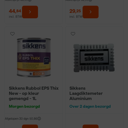
44
,
29
,
84
25
incl. BTW
incl. BTW
Sikkens Rubbol EPS Thix
Sikkens
New - op kleur
Laagdiktemeter
gemengd - 1L
Aluminium
Morgen bezorgd
Over 2 dagen bezorgd
Afgelopen 30 dgn
50,86