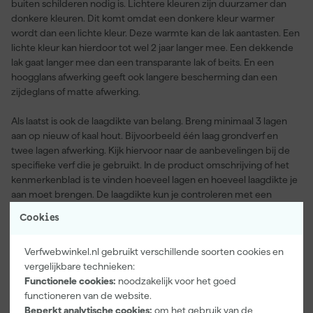
buiten schilderen nodig is. Lichtere kleuren zijn duurzamer dan
donkere kleuren. Dit komt omdat een donkere kleur warmer
wordt dan een lichte kleur. Deze warmte kan de lak aantasten. Een
lichte kleur kan hierdoor tot wel 2 jaar langer mee. Een dekkende
lak gaat langer mee dan een transparante lak of beits. En een
hoogglans afwerking geeft ook langere bescherming dan een
zijdeglans of matte afwerking.
Als laatst is ook de laagdikte van belang. Breng minimaal 3 lagen
aan op nieuw of kaal hout. Bijvoorbeeld één laag grondverf en
twee lagen afwerking. Kijk hiervoor naar de aanbevelingen bij de
specifieke verf die je gebruikt. In de product omschrijving of het
kenmerkenblad is te vinden hoeveel lagen en hoeveel laagdikte je
aan moet brengen. De laagdikte kun je controleren met een
laagdiktemeter.
Cookies
Je weet nu hoe vaak buiten schilderen nodig is. Als je op zoek bent
Verfwebwinkel.nl gebruikt verschillende soorten cookies en
naar hoogwaardige buitenlak om onderhoud uit te voeren of om
vergelijkbare technieken:
onderhoud te verminderen ben je bij Verfwebwinkel aan het juiste
Functionele cookies:
noodzakelijk voor het goed
adres.
functioneren van de website.
Beperkt analytische cookies:
om het gebruik van de