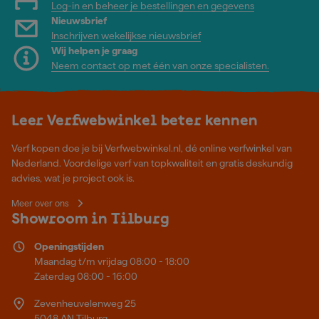
Log-in en beheer je bestellingen en gegevens
Nieuwsbrief
Inschrijven wekelijkse nieuwsbrief
Wij helpen je graag
Neem contact op met één van onze specialisten.
Leer Verfwebwinkel beter kennen
Verf kopen doe je bij Verfwebwinkel.nl, dé online verfwinkel van
Nederland. Voordelige verf van topkwaliteit en gratis deskundig
advies, wat je project ook is.
Meer over ons
Showroom in Tilburg
Openingstijden
Maandag t/m vrijdag 08:00 - 18:00
Zaterdag 08:00 - 16:00
Zevenheuvelenweg 25
5048 AN Tilburg