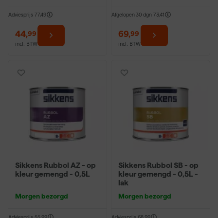
Adviesprijs
77,49
Afgelopen 30 dgn
73,41
44
,
69
,
99
99
incl. BTW
incl. BTW
Sikkens Rubbol AZ - op
Sikkens Rubbol SB - op
kleur gemengd - 0,5L
kleur gemengd - 0,5L -
lak
Morgen bezorgd
Morgen bezorgd
Adviesprijs
55,99
Adviesprijs
68,99