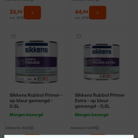
35
,
44
,
95
84
incl. BTW
incl. BTW
Sikkens Rubbol Primer -
Sikkens Rubbol Primer
op kleur gemengd -
Extra - op kleur
0.5L
gemengd - 0,5L
Morgen bezorgd
Morgen bezorgd
Adviesprijs
48,49
Adviesprijs
52,49