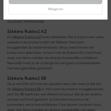
Gebruik je Sikkens Rubbol XD High Gloss, dan mag je een
Weigeren
echte hoogglans op je hout verwachten. Het heeft namelijk
een zeer hoge, bolle glans. Die zorgt voor een mooi en
duurzaam eindresultaat.
Sikkens Rubbol AZ
De
Sikkens Rubbol AZ
is een klassieker. Het is al jaren een vaste
waarde in de productenlijn van Sikkens. Het is een
hoogglanslak op terpentinebasis, die je zowel binnen als
buiten kunt gebruiken. Je kunt met de Rubbol AZ zowel hout,
staal, non-ferro metalen als diverse kunststoffen schilderen.
Natuurlijk moet je de ondergrond wel goed voorbehandelen
met een geschikte grondverf.
Sikkens Rubbol SB
Zie je een blik verf met een gouden rand, dan weet je dat het
de
Sikkens Rubbol SB
is. Het is een duurzame, hoogglanzende
verf. De SB heeft een wat dikkere structuur dan je van andere
soorten verf bent gewend. Je kunt hiermee prima de
buitenkant van je huis schilderen. Ook deuren, kozijnen, hout,
staal, non-ferro metalen en andere kunststoffen zijn geen