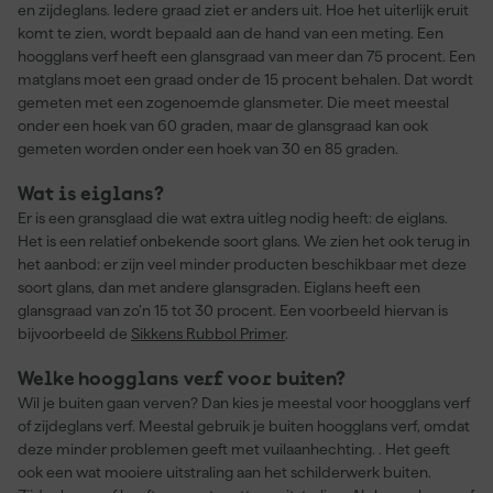
en zijdeglans. Iedere graad ziet er anders uit. Hoe het uiterlijk eruit
komt te zien, wordt bepaald aan de hand van een meting. Een
hoogglans verf heeft een glansgraad van meer dan 75 procent. Een
matglans moet een graad onder de 15 procent behalen. Dat wordt
gemeten met een zogenoemde glansmeter. Die meet meestal
onder een hoek van 60 graden, maar de glansgraad kan ook
gemeten worden onder een hoek van 30 en 85 graden.
Wat is eiglans?
Er is een gransglaad die wat extra uitleg nodig heeft: de eiglans.
Het is een relatief onbekende soort glans. We zien het ook terug in
het aanbod: er zijn veel minder producten beschikbaar met deze
soort glans, dan met andere glansgraden. Eiglans heeft een
glansgraad van zo’n 15 tot 30 procent. Een voorbeeld hiervan is
bijvoorbeeld de
Sikkens Rubbol Primer
.
Welke hoogglans verf voor buiten?
Wil je buiten gaan verven? Dan kies je meestal voor hoogglans verf
of zijdeglans verf. Meestal gebruik je buiten hoogglans verf, omdat
deze minder problemen geeft met vuilaanhechting. . Het geeft
ook een wat mooiere uitstraling aan het schilderwerk buiten.