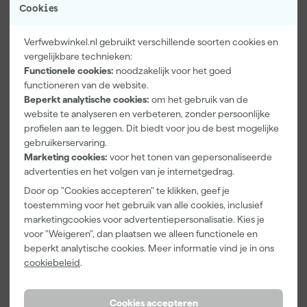
30
,
34
,
25
12
Cookies
incl. BTW
incl. BTW
Verfwebwinkel.nl gebruikt verschillende soorten cookies en
vergelijkbare technieken:
Wat houden de Sikkens AZ, XD High
Functionele cookies:
noodzakelijk voor het goed
Gloss en SB in?
functioneren van de website.
Sikkens is al jaren één van de bekendste verfmerken van
Beperkt analytische cookies:
om het gebruik van de
Nederland. Veel professionele schilders maken er gebruik van.
website te analyseren en verbeteren, zonder persoonlijke
Vooral de lakken zijn populair. Niet alleen de profschilder
profielen aan te leggen. Dit biedt voor jou de best mogelijke
gebruikt Sikkens: ook doe-het-zelvers kiezen graag voor dit
gebruikerservaring.
merk. Zoals je misschien al hebt gezien, zijn er verschillende
Marketing cookies:
voor het tonen van gepersonaliseerde
soorten Sikkens-verf. Maar wat houden ze allemaal in?
advertenties en het volgen van je internetgedrag.
Door op "Cookies accepteren" te klikken, geef je
Sikkens Rubbol XD High Gloss
toestemming voor het gebruik van alle cookies, inclusief
De Sikkens Rubbol XD High Gloss is misschien wel de
marketingcookies voor advertentiepersonalisatie. Kies je
bekendste soort Sikkens-verf. Het komt regelmatig op radio
voor "Weigeren", dan plaatsen we alleen functionele en
en televisie. Deze hoogglans verf staat bekend om zijn zeer
beperkt analytische cookies. Meer informatie vind je in ons
lange levensduur. Het heeft een unieke
cookiebeleid
.
bindmiddelcombinatie, die deze gloss zo’n 30 procent
duurzamer maakt dan andere hoogglans lakken. De verf is iets
dikker dan je gewend bent, maar laat zich prima verwerken.
Cookies accepteren