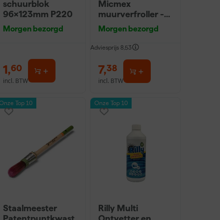
schuurblok
Micmex
96x123mm P220
muurverfroller -
18cm
Morgen bezorgd
Morgen bezorgd
Adviesprijs
8,53
1
,
7
,
60
38
incl. BTW
incl. BTW
Onze Top 10
Onze Top 10
Staalmeester
Rilly Multi
Patentpuntkwast
Ontvetter en