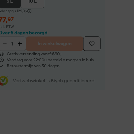
5 L
10 L
dviesprijs
129,95
77
,
97
incl. BTW
Over 6 dagen bezorgd
In winkelwagen
Gratis verzending vanaf €50,-
Vandaag voor 22:00u besteld = morgen in huis
Retourtermijn van 30 dagen
Verfwebwinkel is Kiyoh gecertificeerd