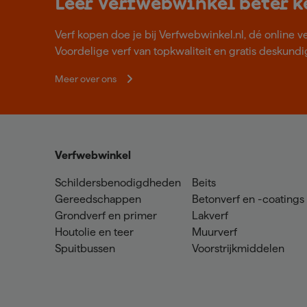
Leer Verfwebwinkel beter 
Verf kopen doe je bij Verfwebwinkel.nl, dé online v
Voordelige verf van topkwaliteit en gratis deskundig
Meer over ons
Verfwebwinkel
Schildersbenodigdheden
Beits
Gereedschappen
Betonverf en -coatings
Grondverf en primer
Lakverf
Houtolie en teer
Muurverf
Spuitbussen
Voorstrijkmiddelen