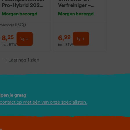
Pro-Hybrid 2020
Verfreiniger –
- 10 (2cm)
0,5L
Morgen bezorgd
Morgen bezorgd
dviesprijs
11,37
8
,
6
,
25
99
incl. BTW
incl. BTW
Laat nog 1 zien
lpen je graag
ontact op met één van onze specialisten.