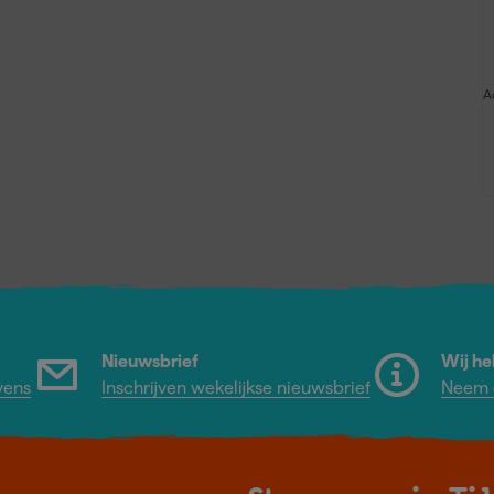
A
Nieuwsbrief
Wij he
vens
Inschrijven wekelijkse nieuwsbrief
Neem c