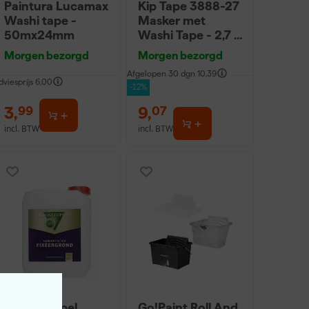
Paintura Lucamax
Kip Tape 3888-27
Washi tape -
Masker met
50mx24mm
Washi Tape - 2,7 x
20m
Morgen bezorgd
Morgen bezorgd
Afgelopen 30 dgn
10,39
dviesprijs
6,00
-12%
3
,
9
,
99
07
incl. BTW
incl. BTW
Boonstoppel
Go!Paint Roll And