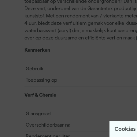
toepasbaar op verschillende ondergronden? Dan is
Deze verf, onderdeel van de Garantietex productlij
kunststof. Met een rendement van 7 vierkante meter 
4 uur, biedt deze verf ultiem gemak voor elke klus
waterbasisverf (acryl) die je makkelijk kunt aanbren
over op deze duurzame en efficiënte verf en maak 
Kenmerken
Gebruik
Toepassing op
Verf & Chemie
Glansgraad
Overschilderbaar na
Cookies
Rendement per liter