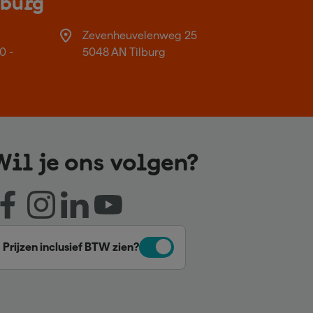
lburg
Zevenheuvelenweg 25
0 -
5048 AN Tilburg
Wil je ons volgen?
Prijzen inclusief BTW zien?