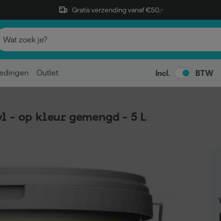
Gratis verzending vanaf €50,-
edingen
Outlet
Incl.
BTW
 - op kleur gemengd - 5 L