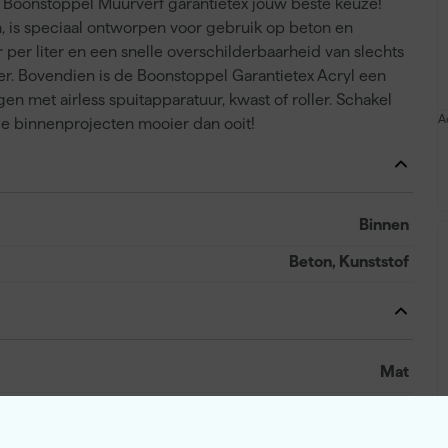
 Boonstoppel Muurverf garantietex jouw beste keuze!
n, is speciaal ontworpen voor gebruik op beton en
per liter en een snelle overschilderbaarheid van slechts
ser. Bovendien is de Boonstoppel Garantietex Acryl een
gen met airless spuitapparatuur, kwast of roller. Schakel
A
je binnenprojecten mooier dan ooit!
Binnen
Beton, Kunststof
Mat
4 h
7 m²/l