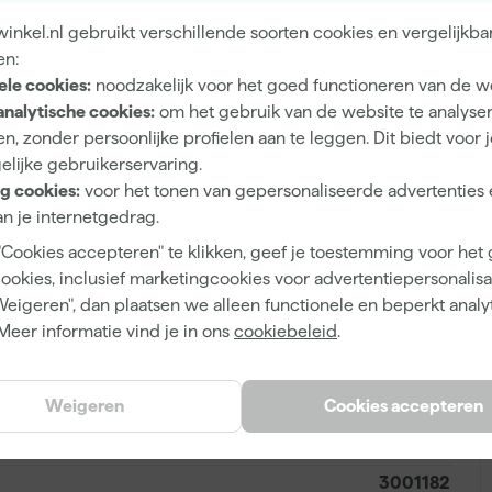
nkel.nl gebruikt verschillende soorten cookies en vergelijkba
2
en:
Waterbasis (acryl)
ele cookies:
noodzakelijk voor het goed functioneren van de w
analytische cookies:
om het gebruik van de website te analyse
Airless spuitapparatuur, Kwast, Roller
A
n, zonder persoonlijke profielen aan te leggen. Dit biedt voor 
elijke gebruikerservaring.
g cookies:
voor het tonen van gepersonaliseerde advertenties 
n je internetgedrag.
Mengverf
"Cookies accepteren" te klikken, geef je toestemming voor het
cookies, inclusief marketingcookies voor advertentiepersonalisat
Op kleur gemengd
Weigeren", dan plaatsen we alleen functionele en beperkt analy
Meer informatie vind je in ons
cookiebeleid
.
8716242498896
Weigeren
Cookies accepteren
353969
3001182