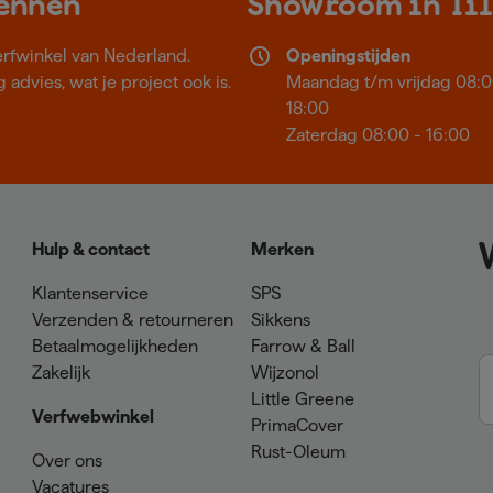
kennen
Showroom in Ti
erfwinkel van Nederland.
Openingstijden
 advies, wat je project ook is.
Maandag t/m vrijdag 08:0
18:00
Zaterdag 08:00 - 16:00
Hulp & contact
Merken
Klantenservice
SPS
Verzenden & retourneren
Sikkens
Betaalmogelijkheden
Farrow & Ball
Zakelijk
Wijzonol
Little Greene
Verfwebwinkel
PrimaCover
Rust-Oleum
Over ons
Vacatures