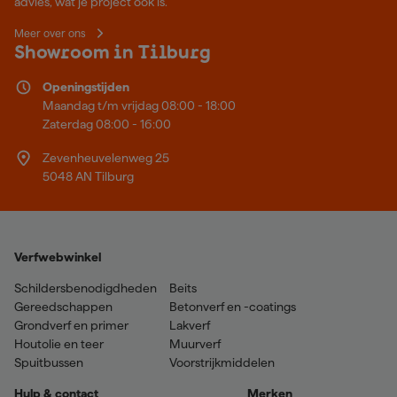
advies, wat je project ook is.
Meer over ons
Showroom in Tilburg
Openingstijden
Maandag t/m vrijdag 08:00 - 18:00
Zaterdag 08:00 - 16:00
Zevenheuvelenweg 25
5048 AN Tilburg
Verfwebwinkel
Schildersbenodigdheden
Beits
Gereedschappen
Betonverf en -coatings
Grondverf en primer
Lakverf
Houtolie en teer
Muurverf
Spuitbussen
Voorstrijkmiddelen
Hulp & contact
Merken