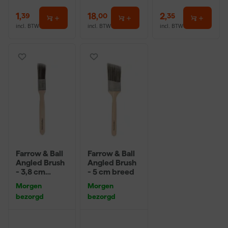
1
,
18
,
2
,
39
00
35
incl. BTW
incl. BTW
incl. BTW
Farrow & Ball
Farrow & Ball
Angled Brush
Angled Brush
- 3,8 cm
- 5 cm breed
breed
Morgen
Morgen
bezorgd
bezorgd