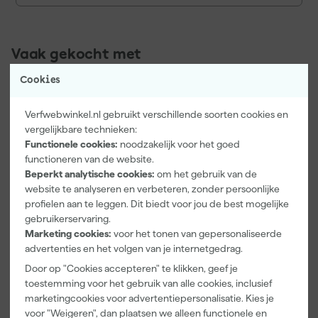
Vaak gekocht met
Cookies
Verfwebwinkel.nl gebruikt verschillende soorten cookies en
vergelijkbare technieken:
Functionele cookies:
noodzakelijk voor het goed
functioneren van de website.
Beperkt analytische cookies:
om het gebruik van de
website te analyseren en verbeteren, zonder persoonlijke
profielen aan te leggen. Dit biedt voor jou de best mogelijke
gebruikerservaring.
Paintura
Farrow & Ball
Go!Paint Roll
Marketing cookies:
voor het tonen van gepersonaliseerde
Lucamax
F&B
And Go
advertenties en het volgen van je internetgedrag.
Washi tape -
Kleurenwaaie
Verfbak -
50mx24mm
r
12cm Roller -
Door op "Cookies accepteren" te klikken, geef je
Morgen
Morgen
Morgen
0,5L + 5
toestemming voor het gebruik van alle cookies, inclusief
bezorgd
bezorgd
bezorgd
Inzetbakken
marketingcookies voor advertentiepersonalisatie. Kies je
voor "Weigeren", dan plaatsen we alleen functionele en