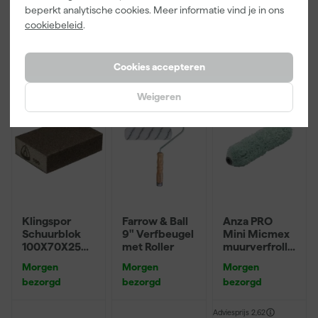
Adviesprijs
6,00
beperkt analytische cookies. Meer informatie vind je in ons
cookiebeleid
.
3
,
22
,
3
,
99
00
99
incl. BTW
incl. BTW
incl. BTW
Cookies accepteren
Weigeren
Klingspor
Farrow & Ball
Anza PRO
Schuurblok
9" Verfbeugel
Mini Micmex
100X70X25m
met Roller
muurverfrolle
m Sk 500
r - 10cm
Morgen
Morgen
Morgen
P220
bezorgd
bezorgd
bezorgd
Adviesprijs
2,62