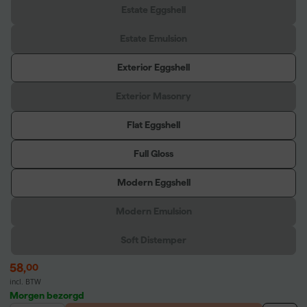
Estate Eggshell
Estate Emulsion
Exterior Eggshell
Exterior Masonry
Flat Eggshell
Full Gloss
Modern Eggshell
Modern Emulsion
Soft Distemper
58
,
00
incl. BTW
Morgen bezorgd