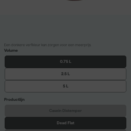
Een donkere verfkleur kan zorgen voor een meerprijs.
Volume
0.75 L
2.5 L
5 L
Productlijn
Casein Distemper
Dead Flat