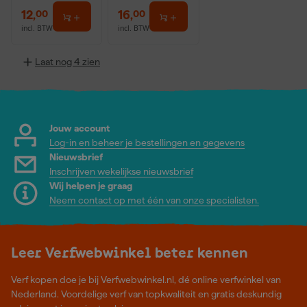
12
,
16
,
00
00
incl. BTW
incl. BTW
Laat nog 4 zien
Jouw account
Log-in en beheer je bestellingen en gegevens
Nieuwsbrief
Inschrijven wekelijkse nieuwsbrief
Wij helpen je graag
Neem contact op met één van onze specialisten.
Leer Verfwebwinkel beter kennen
Verf kopen doe je bij Verfwebwinkel.nl, dé online verfwinkel van
Nederland. Voordelige verf van topkwaliteit en gratis deskundig