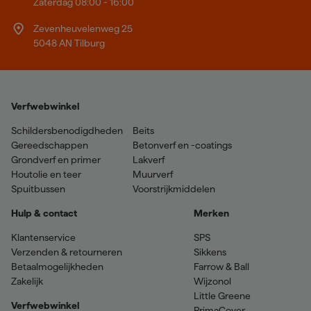
Zaterdag 08:00 - 16:00
Zevenheuvelenweg 25
5048 AN Tilburg
Verfwebwinkel
Schildersbenodigdheden
Beits
Gereedschappen
Betonverf en -coatings
Grondverf en primer
Lakverf
Houtolie en teer
Muurverf
Spuitbussen
Voorstrijkmiddelen
Hulp & contact
Merken
Klantenservice
SPS
Verzenden & retourneren
Sikkens
Betaalmogelijkheden
Farrow & Ball
Zakelijk
Wijzonol
Little Greene
Verfwebwinkel
PrimaCover