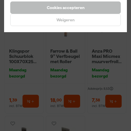
Cookies accepteren
Weigeren
Klingspor
Farrow & Ball
Anza PRO
Schuurblok
9" Verfbeugel
Maxi Micmex
100X70X25m
met Roller
muurverfrolle
m Sk 500
r - 18cm
Maandag
Maandag
Maandag
P220
bezorgd
bezorgd
bezorgd
Adviesprijs
8,53
1
,
18
,
7
,
39
00
38
incl. BTW
incl. BTW
incl. BTW