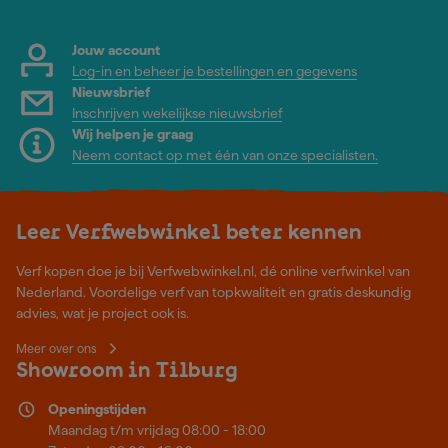
Jouw account
Log-in en beheer je bestellingen en gegevens
Nieuwsbrief
Inschrijven wekelijkse nieuwsbrief
Wij helpen je graag
Neem contact op met één van onze specialisten.
Leer Verfwebwinkel beter kennen
Verf kopen doe je bij Verfwebwinkel.nl, dé online verfwinkel van
Nederland. Voordelige verf van topkwaliteit en gratis deskundig
advies, wat je project ook is.
Meer over ons
Showroom in Tilburg
Openingstijden
Maandag t/m vrijdag 08:00 - 18:00