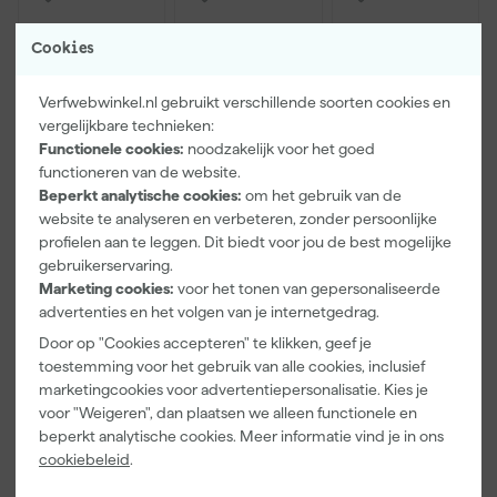
Cookies
Verfwebwinkel.nl gebruikt verschillende soorten cookies en
vergelijkbare technieken:
Functionele cookies:
noodzakelijk voor het goed
functioneren van de website.
Beperkt analytische cookies:
om het gebruik van de
Paintura
Farrow & Ball
Go!Paint Roll
website te analyseren en verbeteren, zonder persoonlijke
Lucamax
F&B
And Go
profielen aan te leggen. Dit biedt voor jou de best mogelijke
Washi tape -
Kleurenwaaie
Verfbak -
50mx24mm
r
12cm Roller -
gebruikerservaring.
Maandag
Maandag
Maandag
0,5L + 5
Marketing cookies:
voor het tonen van gepersonaliseerde
bezorgd
bezorgd
bezorgd
Inzetbakken
advertenties en het volgen van je internetgedrag.
Door op "Cookies accepteren" te klikken, geef je
Adviesprijs
6,00
toestemming voor het gebruik van alle cookies, inclusief
marketingcookies voor advertentiepersonalisatie. Kies je
3
,
22
,
3
,
99
00
99
voor "Weigeren", dan plaatsen we alleen functionele en
incl. BTW
incl. BTW
incl. BTW
beperkt analytische cookies. Meer informatie vind je in ons
cookiebeleid
.