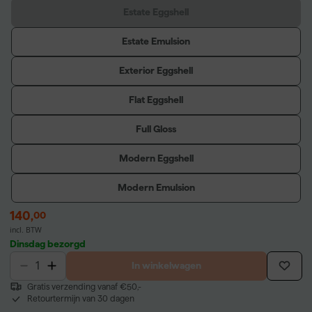
Estate Eggshell
Estate Emulsion
Exterior Eggshell
Flat Eggshell
Full Gloss
Modern Eggshell
Modern Emulsion
140
,
00
incl. BTW
Dinsdag bezorgd
In winkelwagen
Gratis verzending vanaf €50,-
Retourtermijn van 30 dagen