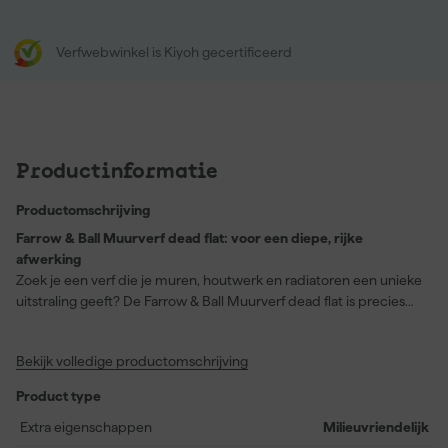
Verfwebwinkel is Kiyoh gecertificeerd
Productinformatie
Productomschrijving
Farrow & Ball Muurverf dead flat: voor een diepe, rijke
afwerking
Zoek je een verf die je muren, houtwerk en radiatoren een unieke
uitstraling geeft? De Farrow & Ball Muurverf dead flat is precies
wat je nodig hebt! Deze waterbasisverf is de meest matte
afwerking die Farrow & Ball te bieden heeft, met een diepe en
Bekijk volledige productomschrijving
rijke kleur die je ruimte instant transformeert. Geschikt voor
diverse oppervlakken zoals hout, metaal en pleisterwerk, en
Product type
gemakkelijk aan te brengen met een airless spuitapparatuur,
kwast of viltroller. Met zijn geurarme en milieuvriendelijke
Extra eigenschappen
Milieuvriendelijk
formule, creëer je een serene en elegante look in elke kamer.