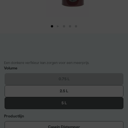
Een donkere verfkleur kan zorgen voor een meerprijs.
Volume
0.75 L
2.5 L
5 L
Productlijn
Casein Distemper