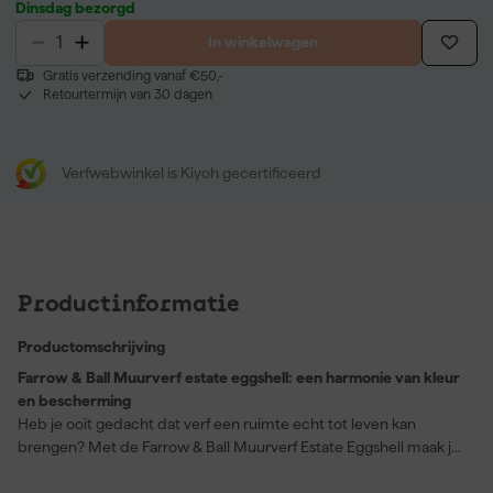
Dinsdag bezorgd
In winkelwagen
Gratis verzending vanaf €50,-
Retourtermijn van 30 dagen
Verfwebwinkel is Kiyoh gecertificeerd
Productinformatie
Productomschrijving
Farrow & Ball Muurverf estate eggshell: een harmonie van kleur
en bescherming
Heb je ooit gedacht dat verf een ruimte echt tot leven kan
brengen? Met de Farrow & Ball Muurverf Estate Eggshell maak je
van elke kamer een kunstwerk. Deze verf geeft je hout, metaal,
radiatoren en verwarmingsbuizen binnenshuis een frisse,