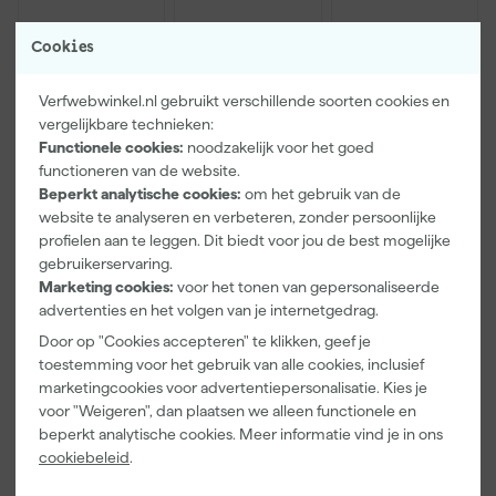
Cookies
Verfwebwinkel.nl gebruikt verschillende soorten cookies en
vergelijkbare technieken:
Functionele cookies:
noodzakelijk voor het goed
functioneren van de website.
Beperkt analytische cookies:
om het gebruik van de
Paintura
Farrow & Ball
Klingspor
website te analyseren en verbeteren, zonder persoonlijke
Lucamax
F&B
Schuurblok
profielen aan te leggen. Dit biedt voor jou de best mogelijke
Washi tape -
Kleurenwaaie
100X70X25m
50mx24mm
r
m Sk 500
gebruikerservaring.
Maandag
Maandag
Maandag
P220
Marketing cookies:
voor het tonen van gepersonaliseerde
bezorgd
bezorgd
bezorgd
advertenties en het volgen van je internetgedrag.
Door op "Cookies accepteren" te klikken, geef je
Adviesprijs
6,00
toestemming voor het gebruik van alle cookies, inclusief
3
,
22
,
1
,
99
00
39
marketingcookies voor advertentiepersonalisatie. Kies je
voor "Weigeren", dan plaatsen we alleen functionele en
incl. BTW
incl. BTW
incl. BTW
beperkt analytische cookies. Meer informatie vind je in ons
cookiebeleid
.