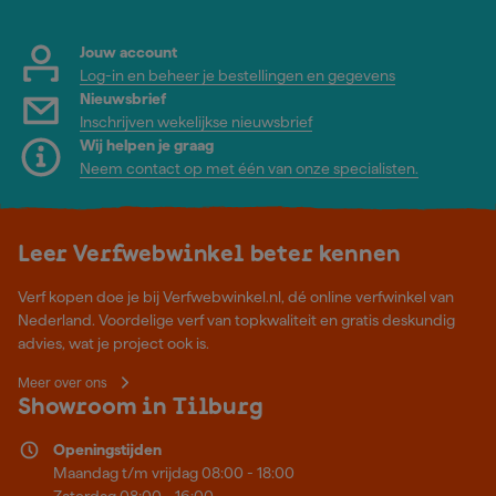
Jouw account
Log-in en beheer je bestellingen en gegevens
Nieuwsbrief
Inschrijven wekelijkse nieuwsbrief
Wij helpen je graag
Neem contact op met één van onze specialisten.
Leer Verfwebwinkel beter kennen
Verf kopen doe je bij Verfwebwinkel.nl, dé online verfwinkel van
Nederland. Voordelige verf van topkwaliteit en gratis deskundig
advies, wat je project ook is.
Meer over ons
Showroom in Tilburg
Openingstijden
Maandag t/m vrijdag 08:00 - 18:00
Zaterdag 08:00 - 16:00