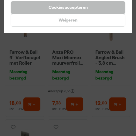
Cookies accepteren
Weigeren
Farrow & Ball
Anza PRO
Farrow & Ball
9" Verfbeugel
Maxi Micmex
Angled Brush
met Roller
muurverfrolle
- 3,8 cm
r - 18cm
breed
Maandag
Maandag
Maandag
bezorgd
bezorgd
bezorgd
Adviesprijs
8,53
18
,
7
,
12
,
00
38
00
incl. BTW
incl. BTW
incl. BTW