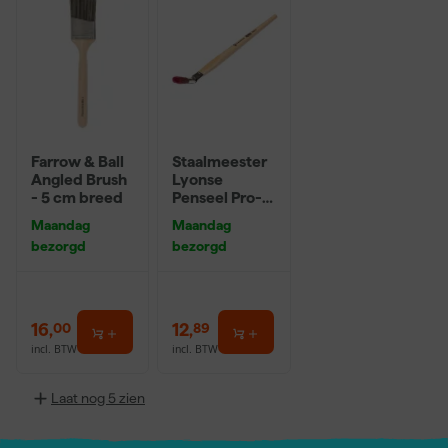
Farrow & Ball
Staalmeester
Angled Brush
Lyonse
- 5 cm breed
Penseel Pro-
Hybrid 2024 -
Maandag
Maandag
16
bezorgd
bezorgd
16
,
12
,
00
89
incl. BTW
incl. BTW
Laat nog 5 zien