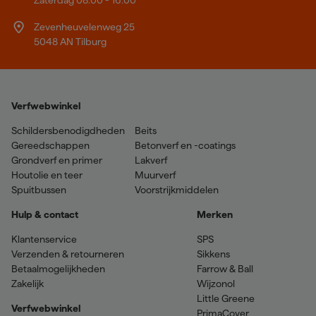
Zevenheuvelenweg 25
5048 AN Tilburg
Verfwebwinkel
Schildersbenodigdheden
Beits
Gereedschappen
Betonverf en -coatings
Grondverf en primer
Lakverf
Houtolie en teer
Muurverf
Spuitbussen
Voorstrijkmiddelen
Hulp & contact
Merken
Klantenservice
SPS
Verzenden & retourneren
Sikkens
Betaalmogelijkheden
Farrow & Ball
Zakelijk
Wijzonol
Little Greene
Verfwebwinkel
PrimaCover