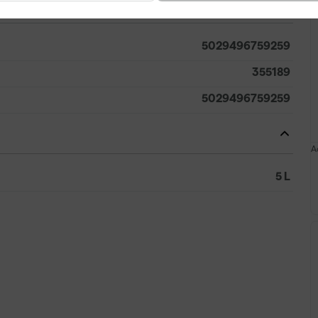
5029496759259
355189
5029496759259
A
5 L