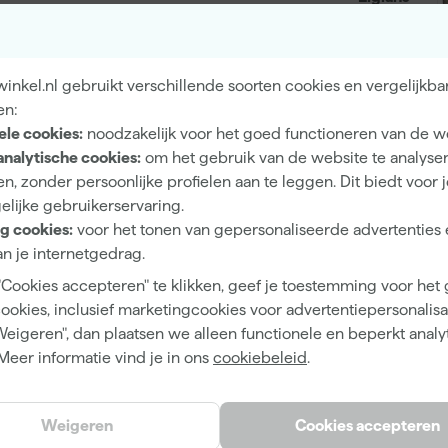
Dekkend
4 h
nkel.nl gebruikt verschillende soorten cookies en vergelijkba
12 m²/l
en:
ele cookies:
noodzakelijk voor het goed functioneren van de w
2 h
analytische cookies:
om het gebruik van de website te analyse
n, zonder persoonlijke profielen aan te leggen. Dit biedt voor 
Waterbasis (acryl)
elijke gebruikerservaring.
Airless spuitapparatuur, Kwast
g cookies:
voor het tonen van gepersonaliseerde advertenties 
n je internetgedrag.
"Cookies accepteren" te klikken, geef je toestemming voor het
cookies, inclusief marketingcookies voor advertentiepersonalisat
Groen
Weigeren", dan plaatsen we alleen functionele en beperkt analy
Meer informatie vind je in ons
cookiebeleid
.
Treron
No. 292
Weigeren
Cookies accepteren