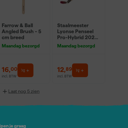
Farrow & Ball
Staalmeester
Angled Brush - 5
Lyonse Penseel
cm breed
Pro-Hybrid 2024
- 16
Maandag bezorgd
Maandag bezorgd
16
,
12
,
00
89
incl. BTW
incl. BTW
Laat nog 5 zien
lpen je graag