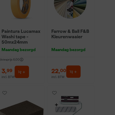
Paintura Lucamax
Farrow & Ball F&B
Washi tape -
Kleurenwaaier
50mx24mm
Maandag bezorgd
Maandag bezorgd
dviesprijs
6,00
3
,
22
,
99
00
incl. BTW
incl. BTW