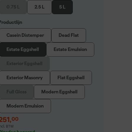
0.75 L
2.5 L
5 L
Productlijn
Casein Distemper
Dead Flat
Estate Eggshell
Estate Emulsion
Exterior Eggshell
Exterior Masonry
Flat Eggshell
Full Gloss
Modern Eggshell
Modern Emulsion
251
,
00
incl. BTW