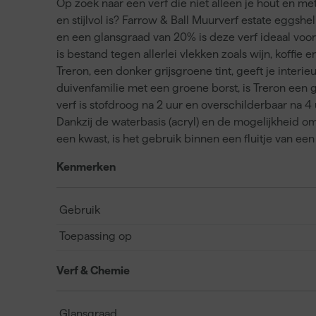
Op zoek naar een verf die niet alleen je hout en me
en stijlvol is? Farrow & Ball Muurverf estate eggsh
en een glansgraad van 20% is deze verf ideaal voor 
is bestand tegen allerlei vlekken zoals wijn, koffie e
Treron, een donker grijsgroene tint, geeft je interie
duivenfamilie met een groene borst, is Treron een g
verf is stofdroog na 2 uur en overschilderbaar na 4
Dankzij de waterbasis (acryl) en de mogelijkheid o
een kwast, is het gebruik binnen een fluitje van een
Kenmerken
Gebruik
Toepassing op
Verf & Chemie
Glansgraad