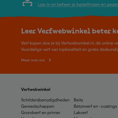
Log-in en beheer je bestellingen en gege
Leer Verfwebwinkel beter 
Verf kopen doe je bij Verfwebwinkel.nl, dé online v
Voordelige verf van topkwaliteit en gratis deskundig
Meer over ons
Verfwebwinkel
Schildersbenodigdheden
Beits
Gereedschappen
Betonverf en -coatings
Grondverf en primer
Lakverf