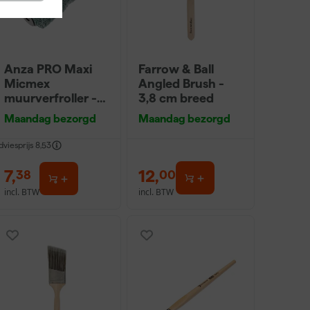
Anza PRO Maxi
Farrow & Ball
Micmex
Angled Brush -
muurverfroller -
3,8 cm breed
18cm
Maandag bezorgd
Maandag bezorgd
dviesprijs
8,53
7
,
12
,
38
00
incl. BTW
incl. BTW