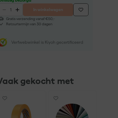
Dinsdag bezorgd
In winkelwagen
Gratis verzending vanaf €50,-
Retourtermijn van 30 dagen
Verfwebwinkel is Kiyoh gecertificeerd
Vaak gekocht met