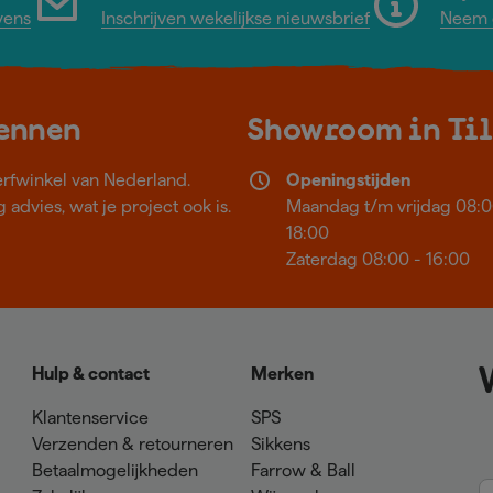
vens
Inschrijven wekelijkse nieuwsbrief
Neem c
kennen
Showroom in Ti
erfwinkel van Nederland.
Openingstijden
 advies, wat je project ook is.
Maandag t/m vrijdag 08:0
18:00
Zaterdag 08:00 - 16:00
Hulp & contact
Merken
Klantenservice
SPS
Verzenden & retourneren
Sikkens
Betaalmogelijkheden
Farrow & Ball