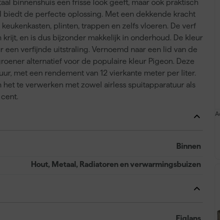
taal binnenshuis een frisse look geeft, maar ook praktisch
ell biedt de perfecte oplossing. Met een dekkende kracht
keukenkasten, plinten, trappen en zelfs vloeren. De verf
n krijt, en is dus bijzonder makkelijk in onderhoud. De kleur
ur een verfijnde uitstraling. Vernoemd naar een lid van de
roener alternatief voor de populaire kleur Pigeon. Deze
 uur, met een rendement van 12 vierkante meter per liter.
m het te verwerken met zowel airless spuitapparatuur als
 cent.
A
Binnen
Hout, Metaal, Radiatoren en verwarmingsbuizen
Eiglans