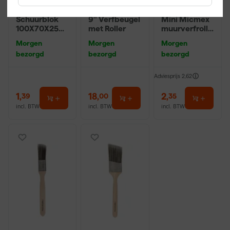
Klingspor
Farrow & Ball
Anza PRO
Schuurblok
9" Verfbeugel
Mini Micmex
100X70X25m
met Roller
muurverfrolle
m Sk 500
r - 10cm
Morgen
Morgen
Morgen
P220
bezorgd
bezorgd
bezorgd
Adviesprijs
2,62
1
,
18
,
2
,
39
00
35
incl. BTW
incl. BTW
incl. BTW