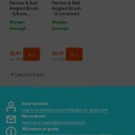
Farrow & Ball
Farrow & Ball
Angled Brush
Angled Brush
- 3,8 cm
- 5 cm breed
breed
Morgen
Morgen
bezorgd
bezorgd
12
,
16
,
00
00
incl. BTW
incl. BTW
Laat nog 4 zien
Jouw account
Log-in en beheer je bestellingen en gegevens
Nieuwsbrief
Inschrijven wekelijkse nieuwsbrief
Wij helpen je graag
Neem contact op met één van onze specialisten.