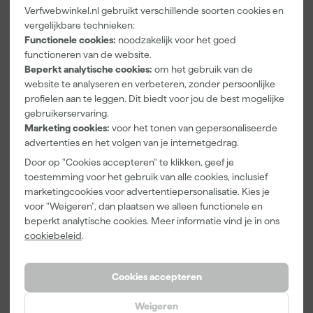
Verfwebwinkel.nl gebruikt verschillende soorten cookies en
Paintura
Farrow & Ball
Go!Paint Roll
vergelijkbare technieken:
Lucamax
F&B
And Go
Functionele cookies:
noodzakelijk voor het goed
Washi tape -
Kleurenwaaie
Verfbak -
functioneren van de website.
50mx24mm
r
12cm Roller -
Morgen
Morgen
Morgen
Beperkt analytische cookies:
om het gebruik van de
0,5L + 5
bezorgd
bezorgd
bezorgd
website te analyseren en verbeteren, zonder persoonlijke
Inzetbakken
profielen aan te leggen. Dit biedt voor jou de best mogelijke
Adviesprijs
6,00
gebruikerservaring.
Marketing cookies:
voor het tonen van gepersonaliseerde
3
,
22
,
3
,
99
00
99
advertenties en het volgen van je internetgedrag.
incl. BTW
incl. BTW
incl. BTW
Door op "Cookies accepteren" te klikken, geef je
toestemming voor het gebruik van alle cookies, inclusief
marketingcookies voor advertentiepersonalisatie. Kies je
voor "Weigeren", dan plaatsen we alleen functionele en
beperkt analytische cookies. Meer informatie vind je in ons
cookiebeleid
.
Cookies accepteren
Weigeren