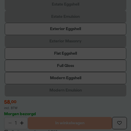
Estate Eggshell
Estate Emulsion
Exterior Eggshell
Exterior Masonry
Flat Eggshell
Full Gloss
Modern Eggshell
Modern Emulsion
58
,
00
incl. BTW
Morgen bezorgd
In winkelwagen