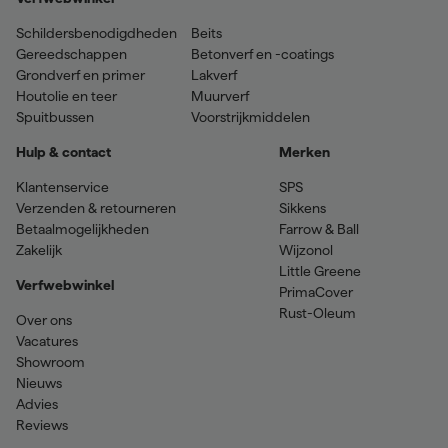
Schildersbenodigdheden
Beits
Gereedschappen
Betonverf en -coatings
Grondverf en primer
Lakverf
Houtolie en teer
Muurverf
Spuitbussen
Voorstrijkmiddelen
Hulp & contact
Merken
Klantenservice
SPS
Verzenden & retourneren
Sikkens
Betaalmogelijkheden
Farrow & Ball
Zakelijk
Wijzonol
Little Greene
Verfwebwinkel
PrimaCover
Rust-Oleum
Over ons
Vacatures
Showroom
Nieuws
Advies
Reviews