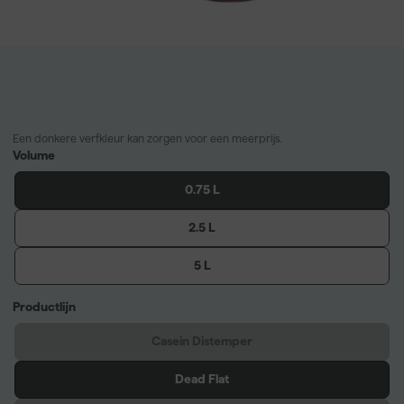
Een donkere verfkleur kan zorgen voor een meerprijs.
Volume
0.75 L
2.5 L
5 L
Productlijn
Casein Distemper
Dead Flat