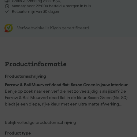
Gratis verzending vanaf €50,-
Vandaag voor 22:00u besteld = morgen in huis
Retourtermijn van 30 dagen
Verfwebwinkel is Kiyoh gecertificeerd
Productinformatie
Productomschrijving
Farrow & Ball Muurverf dead flat: Saxon Green in jouw interieur
Ben je op zoek naar een verf die net zo veelzijdig is als jijzelf? De
Farrow & Ball Muurverf dead flat in de kleur Saxon Green (No. 80)
biedt je een diepe, rijke kleur met een ultra matte afwerking.
Deze verf is perfect voor diverse oppervlakken zoals hout, metaal,
en pleisterwerk. Dankzij de sterke dekking transformeer je elke
Bekijk volledige productomschrijving
ruimte met gemak en finesse. Of je nu werkt aan een project in je
woonkamer, gang of speelkamer, deze verf zorgt voor een unieke
Product type
uitstraling en is daarbij slijtvast, wasbaar en afveegbaar. De