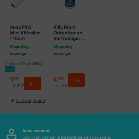
Anza PRO
Rilly Multi
Mini Viltroller
Ontvetter en
- 10cm
Verfreiniger –
0,5L
Maandag
Maandag
bezorgd
bezorgd
Afgelopen 30 dgn
2,49
-20%
1
,
6
,
99
99
incl. BTW
incl. BTW
Laat nog 5 zien
Jouw account
Log-in en beheer je bestellingen en gegevens