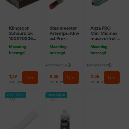
Klingspor
Staalmeester
Anza PRO
Schuurblok
Patentpuntkw
Mini Micmex
100X70X25m
ast Pro-
muurverfrolle
m Sk 500
Hybrid 2020 -
r - 10cm
Maandag
Maandag
Maandag
P220
10 (2cm)
bezorgd
bezorgd
bezorgd
Adviesprijs
11,37
Adviesprijs
2,62
1
,
8
,
2
,
39
25
35
incl. BTW
incl. BTW
incl. BTW
Onze Top 10
Onze Top 10