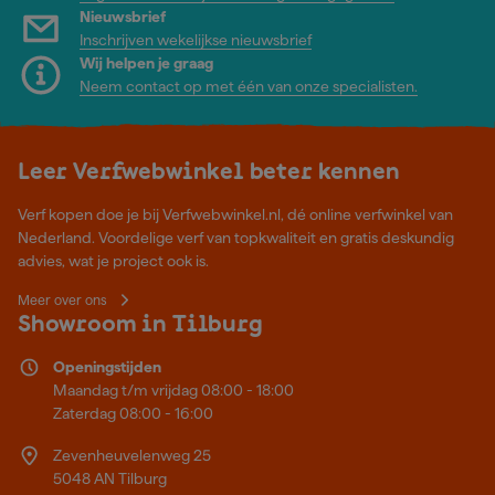
Nieuwsbrief
Inschrijven wekelijkse nieuwsbrief
Wij helpen je graag
Neem contact op met één van onze specialisten.
Leer Verfwebwinkel beter kennen
Verf kopen doe je bij Verfwebwinkel.nl, dé online verfwinkel van
Nederland. Voordelige verf van topkwaliteit en gratis deskundig
advies, wat je project ook is.
Meer over ons
Showroom in Tilburg
Openingstijden
Maandag t/m vrijdag 08:00 - 18:00
Zaterdag 08:00 - 16:00
Zevenheuvelenweg 25
5048 AN Tilburg