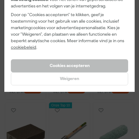
advertenties en het volgen van je internetgedrag.
Door op "Cookies accepteren" te klikken, geef je
toestemming voor het gebruik van alle cookies, inclusief
marketingcookies voor advertentiepersonalisatie. Kies je
Little Greene
Kip Tape
Go!Paint Roll
voor "Weigeren", dan plaatsen we alleen functionele en
Absolute Matt
3308-24
And Go
beperkt analytische cookies. Meer informatie vind je in ons
- op kleur
Washi Tec
Verfbak -
cookiebeleid
.
gemengd -
Schilderstape
12cm Roller -
Dinsdag
Maandag
Maandag
250ml Sample
Gold - 24mm
0,5L + 5
bezorgd
bezorgd
bezorgd
x 50m
Inzetbakken
Cookies accepteren
Weigeren
13
,
6
,
3
,
50
50
99
incl. BTW
incl. BTW
incl. BTW
Onze Top 10