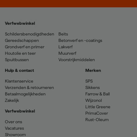
Verfwebwinkel
Schildersbenodigdheden
Beits
Gereedschappen
Betonverf en -coatings
Grondverf en primer
Lakverf
Houtolie en teer
Muurverf
Spuitbussen
Voorstrijkmiddelen
Hulp & contact
Merken
Klantenservice
SPS
Verzenden & retourneren
Sikkens
Betaalmogelijkheden
Farrow & Ball
Zakelijk
Wijzonol
Little Greene
Verfwebwinkel
PrimaCover
Rust-Oleum
Over ons
Vacatures
Showroom