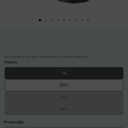
Een donkere verfkleur kan zorgen voor een meerprijs.
Volume
1 L
2.5 L
5 L
10 L
Productlijn