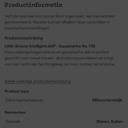
Productinformatie
Verf die speciaal voor jou op kleur is gemaakt, kan niet worden
geretourneerd. Kleuren kunnen afwijken door verschillen in
beeldscherminstellingen.
Productomschrijving
Little Greene Intelligent ASP - Aquamarine No. 138
Deze watergedragen primer en grondverf in één is perfect
geschikt voor zowel binnen- als buitenoppervlakken en zorgt
voor een optimale hechtingslaag op hout, metaal, keramische
tegels, gelamineerde oppervlakken, glas en PVC-U. Little Greene
Intelligent ASP - Aquamarine No. 138 laat zich eenvoudig
Bekijk volledige productomschrijving
aanbrengen, droogt snel in slechts twee uur en biedt een extra
matte afwerking. Dankzij het verbruik van circa 14 meter per liter
Product type
kun je efficiënt grote oppervlakken behandelen. Deze primer
ondersteunt alle ‘Intelligent’ afwerkingen en vormt de ideale
Extra eigenschappen
Milieuvriendelijk
voorbereiding voor projecten die snel afgerond moeten worden.
De kleur Aquamarine No. 138 is lichter dan de uiteindelijke
Kenmerken
verfkleur, zonder het eindresultaat te beïnvloeden.
Gebruik
Binnen, Buiten