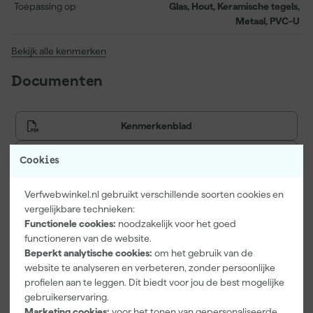
Toepassing op
Glas, Hout, Keramische tegels,
Metaal, PVC-U
Bekijk alle kenmerken
Documenten
Kenmerkenblad
Veiligheidsblad
Cookies
Verfwebwinkel.nl gebruikt verschillende soorten cookies en
vergelijkbare technieken:
Vaak gekocht met
Functionele cookies:
noodzakelijk voor het goed
functioneren van de website.
Onze Top 10
Beperkt analytische cookies:
om het gebruik van de
website te analyseren en verbeteren, zonder persoonlijke
profielen aan te leggen. Dit biedt voor jou de best mogelijke
gebruikerservaring.
Marketing cookies:
voor het tonen van gepersonaliseerde