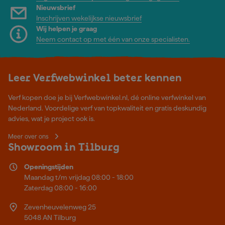
Nieuwsbrief
Inschrijven wekelijkse nieuwsbrief
Wij helpen je graag
Neem contact op met één van onze specialisten.
Leer Verfwebwinkel beter kennen
Verf kopen doe je bij Verfwebwinkel.nl, dé online verfwinkel van
Nederland. Voordelige verf van topkwaliteit en gratis deskundig
advies, wat je project ook is.
Meer over ons
Showroom in Tilburg
Openingstijden
Maandag t/m vrijdag 08:00 - 18:00
Zaterdag 08:00 - 16:00
Zevenheuvelenweg 25
5048 AN Tilburg