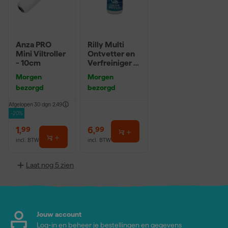
Anza PRO
Rilly Multi
Mini Viltroller
Ontvetter en
- 10cm
Verfreiniger –
0,5L
Morgen
Morgen
bezorgd
bezorgd
Afgelopen 30 dgn
2,49
-20%
1
,
6
,
99
99
incl. BTW
incl. BTW
Laat nog 5 zien
Jouw account
Log-in en beheer je bestellingen en gegevens