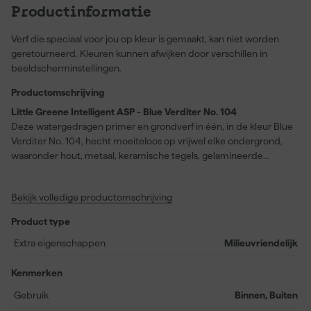
Productinformatie
Verf die speciaal voor jou op kleur is gemaakt, kan niet worden
geretourneerd. Kleuren kunnen afwijken door verschillen in
beeldscherminstellingen.
Productomschrijving
Little Greene Intelligent ASP - Blue Verditer No. 104
Deze watergedragen primer en grondverf in één, in de kleur Blue
Verditer No. 104, hecht moeiteloos op vrijwel elke ondergrond,
waaronder hout, metaal, keramische tegels, gelamineerde
oppervlakken, glas en PVC-U. Door de eenvoudige toepassing en
een snelle droogtijd van slechts twee uur kun je projecten
Bekijk volledige productomschrijving
efficiënt voorbereiden voor zowel binnen- als buitengebruik.
Dankzij de mat uitstraling is de Intelligent ASP geschikt voor
Product type
uiteenlopende verfsystemen uit de Intelligent-reeks, en biedt het
direct een uitstekende basis voor verdere afwerking. Je bereikt
Extra eigenschappen
Milieuvriendelijk
een rendement van circa 14 meter per liter. De kleur van deze
primer is altijd iets lichter dan de gekozen verfkleur, zonder
Kenmerken
invloed te hebben op het eindresultaat.
Gebruik
Binnen, Buiten