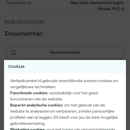
Toepassing op
Glas, Hout, Keramische tegels,
Metaal, PVC-U
Bekijk alle kenmerken
Documenten
Kenmerkenblad
Veiligheidsblad
Cookies
Verfwebwinkel.nl gebruikt verschillende soorten cookies en
vergelijkbare technieken:
Vaak gekocht met
Functionele cookies:
noodzakelijk voor het goed
functioneren van de website.
Onze Top 10
Beperkt analytische cookies:
om het gebruik van de
website te analyseren en verbeteren, zonder persoonlijke
profielen aan te leggen. Dit biedt voor jou de best mogelijke
gebruikerservaring.
Marketing cookies:
voor het tonen van gepersonaliseerde