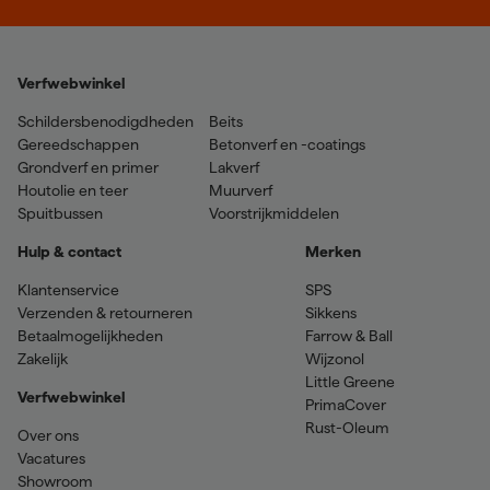
Verfwebwinkel
Schildersbenodigdheden
Beits
Gereedschappen
Betonverf en -coatings
Grondverf en primer
Lakverf
Houtolie en teer
Muurverf
Spuitbussen
Voorstrijkmiddelen
Hulp & contact
Merken
Klantenservice
SPS
Verzenden & retourneren
Sikkens
Betaalmogelijkheden
Farrow & Ball
Zakelijk
Wijzonol
Little Greene
Verfwebwinkel
PrimaCover
Rust-Oleum
Over ons
Vacatures
Showroom