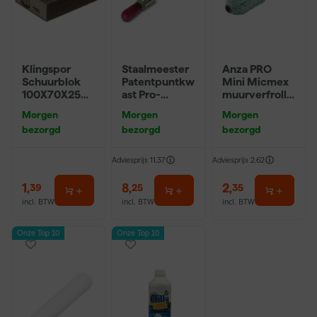
Klingspor
Staalmeester
Anza PRO
Schuurblok
Patentpuntkw
Mini Micmex
100X70X25m
ast Pro-
muurverfrolle
m Sk 500
Hybrid 2020 -
r - 10cm
Morgen
Morgen
Morgen
P220
10 (2cm)
bezorgd
bezorgd
bezorgd
Adviesprijs
11,37
Adviesprijs
2,62
1
,
8
,
2
,
39
25
35
incl. BTW
incl. BTW
incl. BTW
Onze Top 10
Onze Top 10