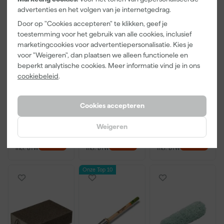
advertenties en het volgen van je internetgedrag.
Door op "Cookies accepteren" te klikken, geef je
toestemming voor het gebruik van alle cookies, inclusief
marketingcookies voor advertentiepersonalisatie. Kies je
Little Greene
Kip Tape
Go!Paint Roll
voor "Weigeren", dan plaatsen we alleen functionele en
Absolute Matt
3308-24
And Go
beperkt analytische cookies. Meer informatie vind je in ons
- op kleur
Washi Tec
Verfbak -
cookiebeleid
.
gemengd -
Schilderstape
12cm Roller -
Morgen
Morgen
Morgen
250ml Sample
Gold - 24mm
0,5L + 5
bezorgd
bezorgd
bezorgd
x 50m
Inzetbakken
Cookies accepteren
Weigeren
13
,
6
,
3
,
50
50
99
incl. BTW
incl. BTW
incl. BTW
Onze Top 10