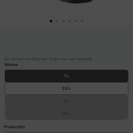
Een donkere verfkleur kan zorgen voor een meerprijs.
Volume
1 L
2.5 L
5 L
10 L
Productlijn