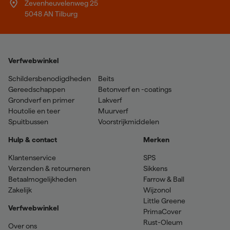
Zevenheuvelenweg 25
5048 AN Tilburg
Verfwebwinkel
Schildersbenodigdheden
Beits
Gereedschappen
Betonverf en -coatings
Grondverf en primer
Lakverf
Houtolie en teer
Muurverf
Spuitbussen
Voorstrijkmiddelen
Hulp & contact
Merken
Klantenservice
SPS
Verzenden & retourneren
Sikkens
Betaalmogelijkheden
Farrow & Ball
Zakelijk
Wijzonol
Little Greene
Verfwebwinkel
PrimaCover
Rust-Oleum
Over ons