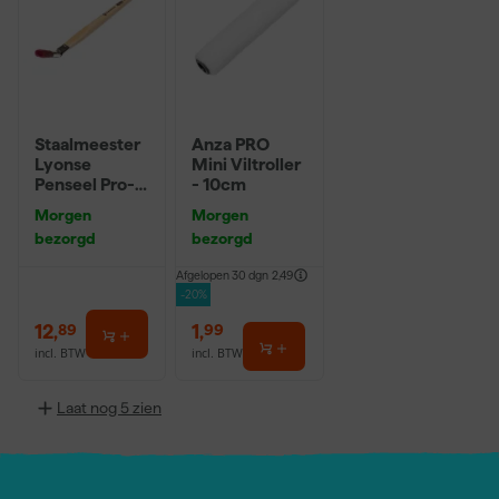
Staalmeester
Anza PRO
Lyonse
Mini Viltroller
Penseel Pro-
- 10cm
Hybrid 2024 -
Morgen
Morgen
16
bezorgd
bezorgd
Afgelopen 30 dgn
2,49
-20%
12
,
1
,
89
99
incl. BTW
incl. BTW
Laat nog 5 zien