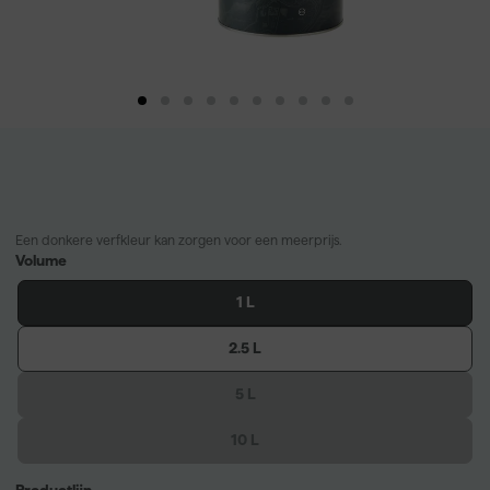
Een donkere verfkleur kan zorgen voor een meerprijs.
Volume
1 L
2.5 L
5 L
10 L
Productlijn