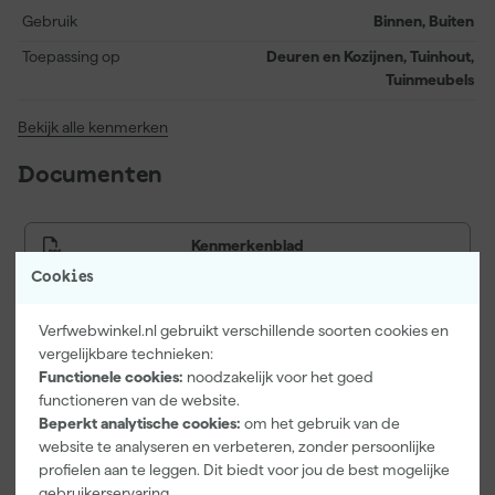
volgende laag aanbrengen.
Gebruik
Binnen, Buiten
Toepassing op
Deuren en Kozijnen, Tuinhout,
Tuinmeubels
Bekijk alle kenmerken
Documenten
Kenmerkenblad
Cookies
Veiligheidsblad
Verfwebwinkel.nl gebruikt verschillende soorten cookies en
vergelijkbare technieken:
Functionele cookies:
noodzakelijk voor het goed
Vaak gekocht met
functioneren van de website.
Beperkt analytische cookies:
om het gebruik van de
Onze Top 10
website te analyseren en verbeteren, zonder persoonlijke
profielen aan te leggen. Dit biedt voor jou de best mogelijke
gebruikerservaring.