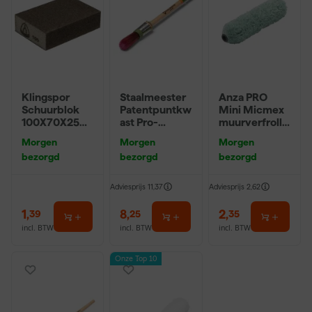
Klingspor
Staalmeester
Anza PRO
Schuurblok
Patentpuntkw
Mini Micmex
100X70X25m
ast Pro-
muurverfrolle
m Sk 500
Hybrid 2020 -
r - 10cm
Morgen
Morgen
Morgen
P220
10 (2cm)
bezorgd
bezorgd
bezorgd
Adviesprijs
11,37
Adviesprijs
2,62
1
,
8
,
2
,
39
25
35
incl. BTW
incl. BTW
incl. BTW
Onze Top 10