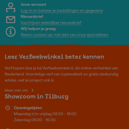
Jouw account
Log-in en beheer je bestellingen en gegevens
Nieuwsbrief
Inschrijven wekelijkse nieuwsbrief
Wij helpen je graag
Neem contact op met één van onze specialisten.
Leer Verfwebwinkel beter kennen
Verf kopen doe je bij Verfwebwinkel.nl, dé online verfwinkel van
Nederland. Voordelige verf van topkwaliteit en gratis deskundig
advies, wat je project ook is.
Meer over ons
Showroom in Tilburg
Openingstijden
Maandag t/m vrijdag 08:00 - 18:00
Zaterdag 08:00 - 16:00