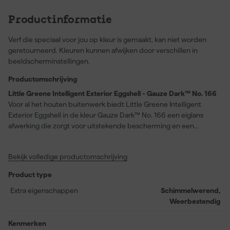
Productinformatie
Verf die speciaal voor jou op kleur is gemaakt, kan niet worden
geretourneerd. Kleuren kunnen afwijken door verschillen in
beeldscherminstellingen.
Productomschrijving
Little Greene Intelligent Exterior Eggshell - Gauze Dark™ No. 166
Voor al het houten buitenwerk biedt Little Greene Intelligent
Exterior Eggshell in de kleur Gauze Dark™ No. 166 een eiglans
afwerking die zorgt voor uitstekende bescherming en een
elegante uitstraling van kozijnen, buitendeuren, poorten,
tuinmeubelen en houten bijgebouwen. Dankzij de ingebouwde
Bekijk volledige productomschrijving
primer is deze verf geschikt om direct te gebruiken op nieuw en
kaal hout, en je kunt hem ook toepassen op geprepareerd
Product type
metaalwerk. De extreem duurzame, flexibele laag remt
schimmel- en algengroei, is weerbestendig, volledig wasbaar en
Extra eigenschappen
Schimmelwerend,
vrijwel geurloos, zodat je zorgeloos je buitenruimte kunt
Weerbestendig
opfrissen. Met een verbruik van circa 12 meter per liter en een
droogtijd van stofdroog in 2-4 uur, kun je na 16 uur eenvoudig een
Kenmerken