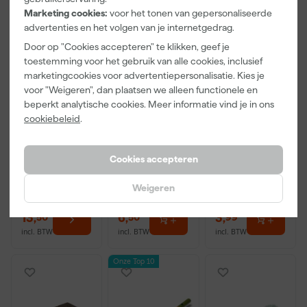
Marketing cookies:
voor het tonen van gepersonaliseerde
advertenties en het volgen van je internetgedrag.
Door op "Cookies accepteren" te klikken, geef je
toestemming voor het gebruik van alle cookies, inclusief
marketingcookies voor advertentiepersonalisatie. Kies je
voor "Weigeren", dan plaatsen we alleen functionele en
Little Greene
Kip Tape
Go!Paint Roll
beperkt analytische cookies. Meer informatie vind je in ons
Absolute Matt
3308-24
And Go
cookiebeleid
.
- op kleur
Washi Tec
Verfbak -
gemengd -
Schilderstape
12cm Roller -
Dinsdag
Morgen
Morgen
250ml Sample
Gold - 24mm
0,5L + 5
Cookies accepteren
bezorgd
bezorgd
bezorgd
x 50m
Inzetbakken
Weigeren
13
,
6
,
3
,
50
50
99
incl. BTW
incl. BTW
incl. BTW
Onze Top 10