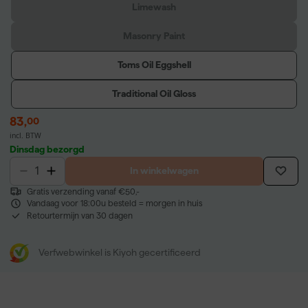
Limewash
Masonry Paint
Toms Oil Eggshell
Traditional Oil Gloss
83
,
00
incl. BTW
Dinsdag bezorgd
In winkelwagen
Gratis verzending vanaf €50,-
Vandaag voor 18:00u besteld = morgen in huis
Retourtermijn van 30 dagen
Verfwebwinkel is Kiyoh gecertificeerd