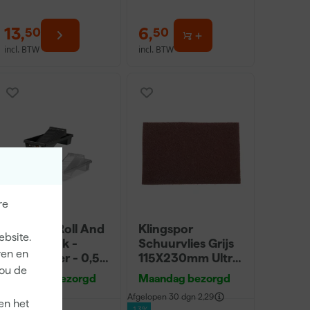
13
,
6
,
50
50
incl. BTW
incl. BTW
re
Go!Paint Roll And
Klingspor
ebsite.
Go Verfbak -
Schuurvlies Grijs
ren en
12cm Roller - 0,5L
115X230mm Ultra
jou de
+ 5 Inzetbakken
Fijn
Maandag bezorgd
Maandag bezorgd
Afgelopen 30 dgn
2,29
en het