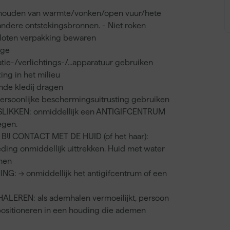
 houden van warmte/vonken/open vuur/hete
ndere ontstekingsbronnen. - Niet roken
sloten verpakking bewaren
ige
atie-/verlichtings-/...apparatuur gebruiken
ing in het milieu
de kledij dragen
ersoonlijke beschermingsuitrusting gebruiken
SLIKKEN: onmiddellijk een ANTIGIFCENTRUM
egen.
BIJ CONTACT MET DE HUID (of het haar):
eding onmiddellijk uittrekken. Huid met water
hen
G: → onmiddellijk het antigifcentrum of een
HALEREN: als ademhalen vermoeilijkt, persoon
t positioneren in een houding die ademen