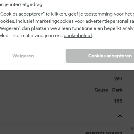
16 h
n je internetgedrag.
16 m²/l
"Cookies accepteren" te klikken, geef je toestemming voor het
cookies, inclusief marketingcookies voor advertentiepersonalisat
4 h
Weigeren", dan plaatsen we alleen functionele en beperkt analy
Lijnoliebasis
Meer informatie vind je in ons
cookiebeleid
.
Airless spuitapparatuur, Kwast, Roller, Verfspuit
Weigeren
Cookies accepteren
Wit
Gauze - Dark
166
A
5050173403882