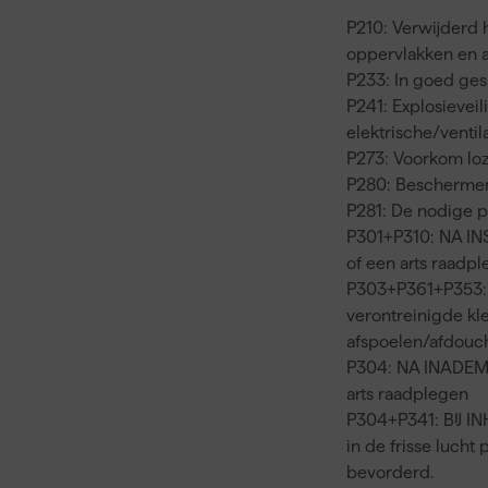
P210: Verwijderd
oppervlakken en a
P233: In goed ge
P241: Explosieveil
elektrische/ventil
P273: Voorkom loz
P280: Beschermen
P281: De nodige p
P301+P310: NA IN
of een arts raadpl
P303+P361+P353: 
verontreinigde kl
afspoelen/afdouc
P304: NA INADEMIN
arts raadplegen
P304+P341: BIJ IN
in de frisse luch
bevorderd.