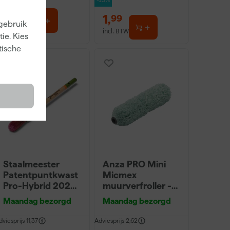
-13%
3
,
1
,
99
99
 gebruik
incl. BTW
incl. BTW
ie. Kies
tische
Onze Top 10
Staalmeester
Anza PRO Mini
Patentpuntkwast
Micmex
Pro-Hybrid 2020
muurverfroller -
- 10 (2cm)
10cm
Maandag bezorgd
Maandag bezorgd
dviesprijs
11,37
Adviesprijs
2,62