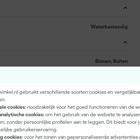
Waterbestendig
Binnen, Buiten
Hout, Kunststof, Metaal
nkel.nl gebruikt verschillende soorten cookies en vergelijkba
en:
ele cookies:
noodzakelijk voor het goed functioneren van de w
3 tot 5 jaar
analytische cookies:
om het gebruik van de website te analyse
Hoogglans
n, zonder persoonlijke profielen aan te leggen. Dit biedt voor 
elijke gebruikerservaring.
Dekkend
g cookies:
voor het tonen van gepersonaliseerde advertenties 