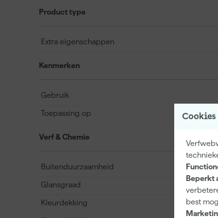
Product type
Extra eigenschappen
Kenmerken
Gebruik
Toepassing op
Cookies
Verf & Chemie
Verfwebwi
techniek
Buitenduurzaamheid
Function
Beperkt 
Glansgraad
verbetere
best mog
Kleurdekking
Marketin