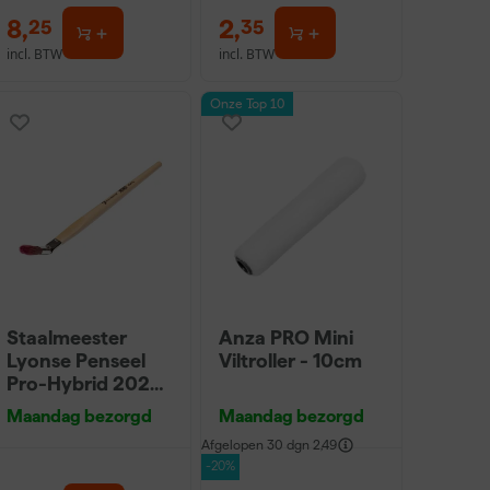
8
,
2
,
25
35
incl. BTW
incl. BTW
Onze Top 10
Staalmeester
Anza PRO Mini
Lyonse Penseel
Viltroller - 10cm
Pro-Hybrid 2024
- 16
Maandag bezorgd
Maandag bezorgd
Afgelopen 30 dgn
2,49
-20%