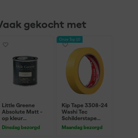
Vaak gekocht met
Onze Top 10
Little Greene
Kip Tape 3308-24
Absolute Matt -
Washi Tec
op kleur
Schilderstape
gemengd - 250ml
Gold - 24mm x
Dinsdag bezorgd
Maandag bezorgd
Sample
50m