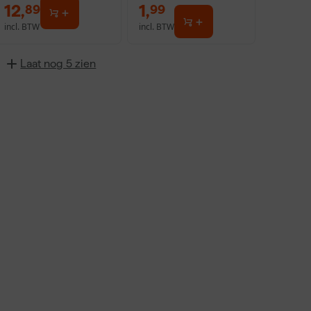
12
,
1
,
89
99
incl. BTW
incl. BTW
Laat nog 5 zien