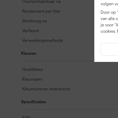
Overschilderbaar na
volgen va
Rendement per liter
Door op 
van alle 
Stofdroog na
je voor "
Verfsoort
cookies. 
Verwerkingsmethode
Kleuren
Hoofdkleur
Kleurnaam
Kleurnummer leverancier
Specificaties
EAN