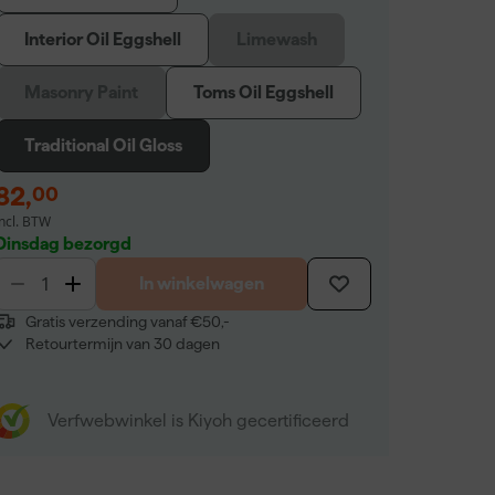
Interior Oil Eggshell
Limewash
Masonry Paint
Toms Oil Eggshell
Traditional Oil Gloss
82
,
00
incl. BTW
Dinsdag bezorgd
In winkelwagen
Gratis verzending vanaf €50,-
Retourtermijn van 30 dagen
Verfwebwinkel is Kiyoh gecertificeerd