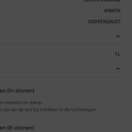
416676
020103GAUZ1
1 L
n (H-zinnen)
e vloeistof en damp
 zijn als de stof bij inslikken in de luchtwegen
n (P-zinnen)