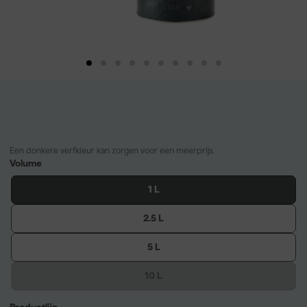
Een donkere verfkleur kan zorgen voor een meerprijs.
Volume
1 L
2.5 L
5 L
10 L
Productlijn