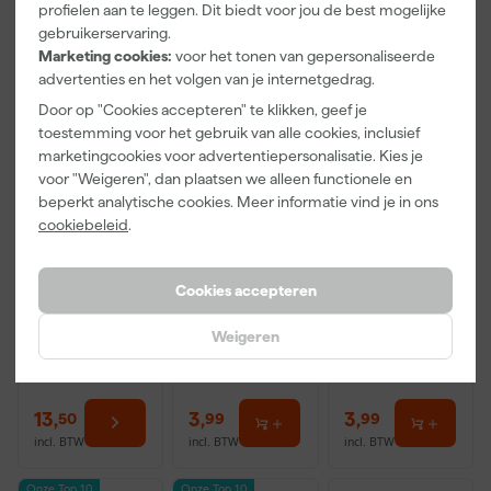
profielen aan te leggen. Dit biedt voor jou de best mogelijke
gebruikerservaring.
Marketing cookies:
voor het tonen van gepersonaliseerde
advertenties en het volgen van je internetgedrag.
Door op "Cookies accepteren" te klikken, geef je
toestemming voor het gebruik van alle cookies, inclusief
marketingcookies voor advertentiepersonalisatie. Kies je
voor "Weigeren", dan plaatsen we alleen functionele en
beperkt analytische cookies. Meer informatie vind je in ons
cookiebeleid
.
Little Greene
Paintura
Go!Paint Roll
Absolute Matt
Lucamax
And Go
- op kleur
Washi tape -
Verfbak -
Cookies accepteren
gemengd -
50mx24mm
12cm Roller -
Morgen
Morgen
Morgen
250ml Sample
0,5L + 5
bezorgd
bezorgd
bezorgd
Inzetbakken
Weigeren
Adviesprijs
6,00
13
,
3
,
3
,
50
99
99
incl. BTW
incl. BTW
incl. BTW
Onze Top 10
Onze Top 10