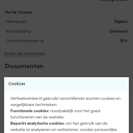
resultaat binnen je interieur.
Verf & Chemie
Glansgraad
Eiglans
Kleurdekking
Dekkend
Overschilderbaar na
16 h
Bekijk alle kenmerken
Documenten
Cookies
Kenmerkenblad
Veiligheidsblad
Verfwebwinkel.nl gebruikt verschillende soorten cookies en
vergelijkbare technieken:
Functionele cookies:
noodzakelijk voor het goed
functioneren van de website.
Beperkt analytische cookies:
om het gebruik van de
Vaak gekocht met
website te analyseren en verbeteren, zonder persoonlijke