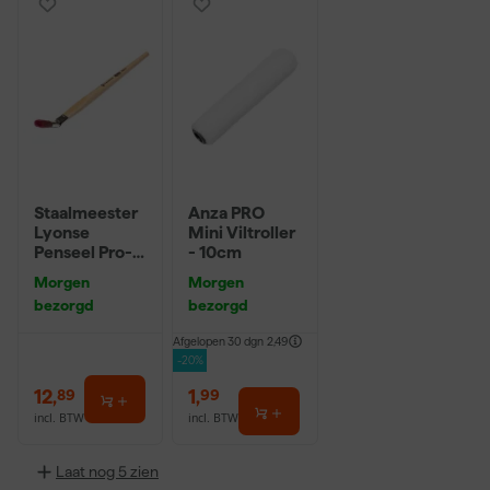
Staalmeester
Anza PRO
Lyonse
Mini Viltroller
Penseel Pro-
- 10cm
Hybrid 2024 -
Morgen
Morgen
16
bezorgd
bezorgd
Afgelopen 30 dgn
2,49
-20%
12
,
1
,
89
99
incl. BTW
incl. BTW
Laat nog 5 zien