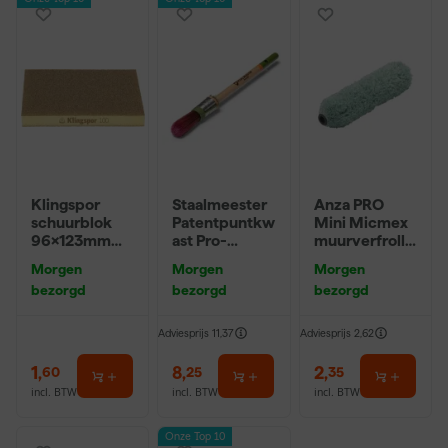
Klingspor
Staalmeester
Anza PRO
schuurblok
Patentpuntkw
Mini Micmex
96x123mm
ast Pro-
muurverfrolle
P220
Hybrid 2020 -
r - 10cm
Morgen
Morgen
Morgen
10 (2cm)
bezorgd
bezorgd
bezorgd
Adviesprijs
11,37
Adviesprijs
2,62
1
,
8
,
2
,
60
25
35
incl. BTW
incl. BTW
incl. BTW
Onze Top 10