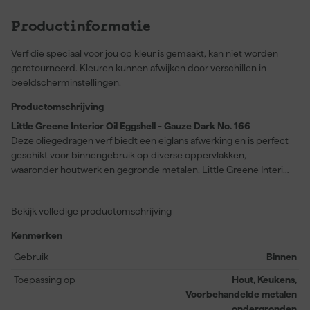
Productinformatie
Verf die speciaal voor jou op kleur is gemaakt, kan niet worden
geretourneerd. Kleuren kunnen afwijken door verschillen in
beeldscherminstellingen.
Productomschrijving
Little Greene Interior Oil Eggshell - Gauze Dark No. 166
Deze oliegedragen verf biedt een eiglans afwerking en is perfect
geschikt voor binnengebruik op diverse oppervlakken,
waaronder houtwerk en gegronde metalen. Little Greene Interior
Oil Eggshell - Gauze Dark No. 166 staat bekend om zijn sterke
duurzaamheid en bestendigheid tegen intensief dagelijks
Bekijk volledige productomschrijving
gebruik, waardoor de verf ideaal is voor toepassingen in
drukbezochte ruimtes zoals keukenkasten, radiatoren en
Kenmerken
leidingwerk. Dankzij de reukarme samenstelling is schilderen
aangenaam en comfortabel. De verf is na ongeveer 4 uur
Gebruik
Binnen
oppervlaktdroog en kan na 16 uur worden overgeschilderd. Met
Toepassing op
Hout, Keukens,
een rendement van circa 16 meter per liter per laag en de
Voorbehandelde metalen
volledig afwasbare eiglans zorgt deze keuze voor langdurig mooi
ondergronden