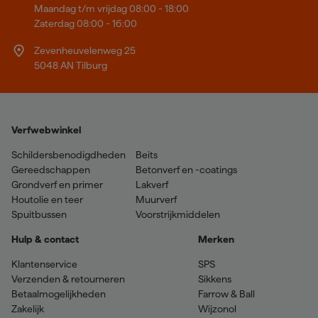
Maandag t/m vrijdag 08:00 - 18:00
Zaterdag 08:00 - 16:00
Zevenheuvelenweg 25
5048 AN Tilburg
Verfwebwinkel
Schildersbenodigdheden
Beits
Gereedschappen
Betonverf en -coatings
Grondverf en primer
Lakverf
Houtolie en teer
Muurverf
Spuitbussen
Voorstrijkmiddelen
Hulp & contact
Merken
Klantenservice
SPS
Verzenden & retourneren
Sikkens
Betaalmogelijkheden
Farrow & Ball
Zakelijk
Wijzonol