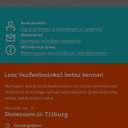
Jouw account
Log-in en beheer je bestellingen en gegevens
Nieuwsbrief
Inschrijven wekelijkse nieuwsbrief
Wij helpen je graag
Neem contact op met één van onze specialisten.
Leer Verfwebwinkel beter kennen
Verf kopen doe je bij Verfwebwinkel.nl, dé online verfwinkel van
Nederland. Voordelige verf van topkwaliteit en gratis deskundig
advies, wat je project ook is.
Meer over ons
Showroom in Tilburg
Openingstijden