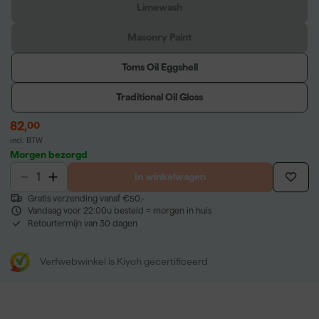
Limewash
Masonry Paint
Toms Oil Eggshell
Traditional Oil Gloss
82
,
00
incl. BTW
Morgen bezorgd
In winkelwagen
Gratis verzending vanaf €50,-
Vandaag voor 22:00u besteld = morgen in huis
Retourtermijn van 30 dagen
Verfwebwinkel is Kiyoh gecertificeerd