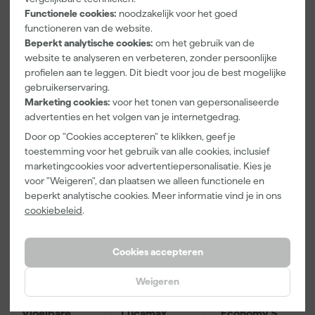
Universol
Schuurkurk
Schilderstoffe
Functionele cookies:
noodzakelijk voor het goed
ontvetter
r Halve Maan
functioneren van de website.
(ammoniakve
Maandag
Maandag
Maandag
Beperkt analytische cookies:
om het gebruik van de
rvanger) - 1L
bezorgd
bezorgd
bezorgd
website te analyseren en verbeteren, zonder persoonlijke
profielen aan te leggen. Dit biedt voor jou de best mogelijke
Afgelopen 30 dgn
11,20
gebruikerservaring.
Marketing cookies:
voor het tonen van gepersonaliseerde
10
,
1
,
8
,
95
49
42
advertenties en het volgen van je internetgedrag.
incl. BTW
incl. BTW
incl. BTW
Door op "Cookies accepteren" te klikken, geef je
toestemming voor het gebruik van alle cookies, inclusief
marketingcookies voor advertentiepersonalisatie. Kies je
voor "Weigeren", dan plaatsen we alleen functionele en
beperkt analytische cookies. Meer informatie vind je in ons
cookiebeleid
.
Cookies accepteren
Weigeren
St. Marc
Paintura
Go!Paint
Vloeibare
Lucamax
Economy S