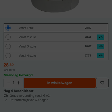
Vanaf 1 stuk
28.89
Vanaf 2 stuks
28.31
2
%
Vanaf 3 stuks
28.02
3
%
Vanaf 4 stuks
27.73
4
%
28
,
89
incl. BTW
Maandag bezorgd
In winkelwagen
Nog 4 beschikbaar
Gratis verzending vanaf €50,-
Retourtermijn van 30 dagen