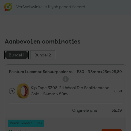
Verfwebwinkel is Kiyoh gecertificeerd
Aanbevolen combinaties
Bundel 1
Bundel 2
Paintura Lucamax Schuurpapier rol - P80 - 95mmx25m
28,89
Kip Tape 3308-24 Washi Tec Schilderstape
1
6,50
Gold - 24mm x 50m
Originele prijs
35,39
Bundelvoordeel: 0,33