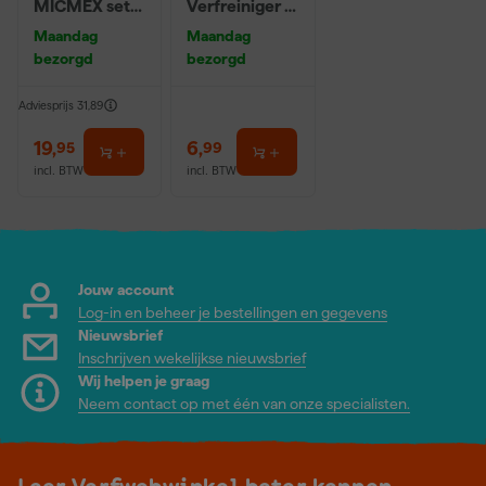
MICMEX set
Verfreiniger –
6-delig
0,5L
Maandag
Maandag
bezorgd
bezorgd
Adviesprijs
31,89
19
,
6
,
95
99
incl. BTW
incl. BTW
Jouw account
Log-in en beheer je bestellingen en gegevens
Nieuwsbrief
Inschrijven wekelijkse nieuwsbrief
Wij helpen je graag
Neem contact op met één van onze specialisten.