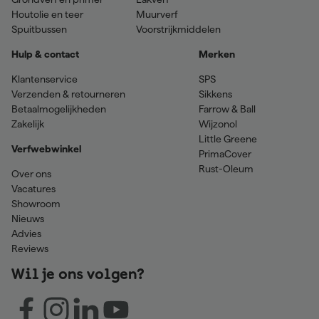
Houtolie en teer
Muurverf
Spuitbussen
Voorstrijkmiddelen
Hulp & contact
Merken
Klantenservice
SPS
Verzenden & retourneren
Sikkens
Betaalmogelijkheden
Farrow & Ball
Zakelijk
Wijzonol
Little Greene
Verfwebwinkel
PrimaCover
Rust-Oleum
Over ons
Vacatures
Showroom
Nieuws
Advies
Reviews
Wil je ons volgen?