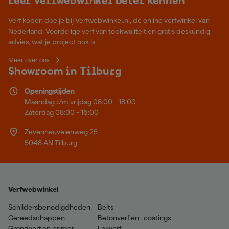
Leer Verfwebwinkel beter kennen
Verf kopen doe je bij Verfwebwinkel.nl, dé online verfwinkel van
Nederland. Voordelige verf van topkwaliteit en gratis deskundig
advies, wat je project ook is.
Meer over ons
Showroom in Tilburg
Openingstijden
Maandag t/m vrijdag 08:00 - 18:00
Zaterdag 08:00 - 16:00
Zevenheuvelenweg 25
5048 AN Tilburg
Verfwebwinkel
Schildersbenodigdheden
Beits
Gereedschappen
Betonverf en -coatings
Grondverf en primer
Lakverf