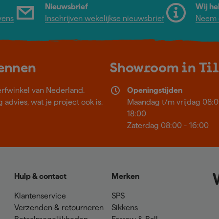
Nieuwsbrief
Wij he
vens
Inschrijven wekelijkse nieuwsbrief
Neem c
kennen
Showroom in Ti
erfwinkel van Nederland.
Openingstijden
 advies, wat je project ook is.
Maandag t/m vrijdag 08:0
18:00
Zaterdag 08:00 - 16:00
Hulp & contact
Merken
Klantenservice
SPS
Verzenden & retourneren
Sikkens