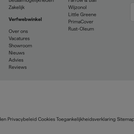
Betaalmogelijkheden
Farrow & Ball
Zakelijk
Wijzonol
Little Greene
Verfwebwinkel
PrimaCover
Rust-Oleum
Over ons
Vacatures
Showroom
Nieuws
Advies
Reviews
den
Privacybeleid
Cookies
Toegankelijkheidsverklaring
Sitema