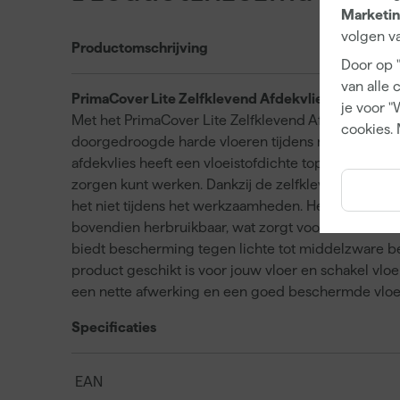
Marketin
volgen va
Productomschrijving
Door op 
van alle 
PrimaCover Lite Zelfklevend Afdekvlies 1 x 25 m
je voor "
Met het PrimaCover Lite Zelfklevend Afdekvlies 1 
cookies. 
doorgedroogde harde vloeren tijdens montage, sc
afdekvlies heeft een vloeistofdichte toplaag die voo
zorgen kunt werken. Dankzij de zelfklevende onderzij
het niet tijdens het werkzaamheden. Het materiaal 
bovendien herbruikbaar, wat zorgt voor een duur
biedt bescherming tegen lichte tot middelzware bes
product geschikt is voor jouw vloer en schakel vlo
een nette afwerking en een goed beschermde vloe
Specificaties
EAN