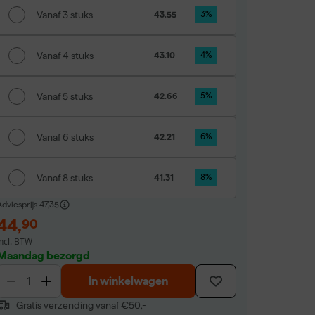
Vanaf 3 stuks
43.55
3
%
Vanaf 4 stuks
43.10
4
%
Vanaf 5 stuks
42.66
5
%
Vanaf 6 stuks
42.21
6
%
Vanaf 8 stuks
41.31
8
%
dviesprijs
47,35
44
,
90
incl. BTW
Maandag bezorgd
In winkelwagen
Gratis verzending vanaf €50,-