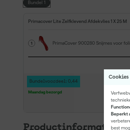
Bundel 1
Primacover Lite Zelfklevend Afdekvlies 1 X 25 M
PrimaCover 900280 Snijmes voor foli
1
Cookies
Bundelvoordeel: 0,44
Maandag bezorgd
Verfwebwi
techniek
Function
Beperkt 
verbetere
Productinformatie
best mog