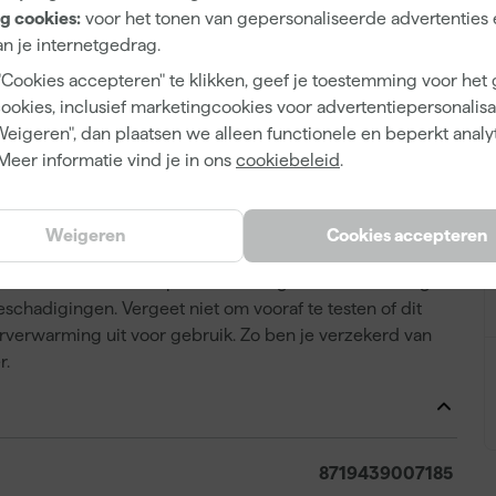
g cookies:
voor het tonen van gepersonaliseerde advertenties 
n je internetgedrag.
"Cookies accepteren" te klikken, geef je toestemming voor het
cookies, inclusief marketingcookies voor advertentiepersonalisat
Weigeren", dan plaatsen we alleen functionele en beperkt analy
x 25 m zorg je voor een betrouwbare bescherming van
Meer informatie vind je in ons
cookiebeleid
.
hilderwerken en andere lichte werkzaamheden. Dit
rkomt dat verf of vuil in de vloer dringt, zodat je zonder
de blijft het vlies goed op zijn plek liggen en verschuift
Weigeren
Cookies accepteren
is gemaakt van gerecyclede polyestervezels en is
zamere keuze. De dempende werking van de onderlaag
chadigingen. Vergeet niet om vooraf te testen of dit
erverwarming uit voor gebruik. Zo ben je verzekerd van
r.
8719439007185