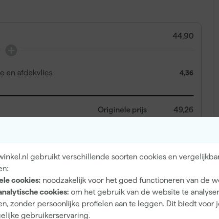
44,90
e en afdekvlies
4,36
Originele prijs
49,26
nkel.nl gebruikt verschillende soorten cookies en vergelijkba
48
,
A
82
en:
incl. BTW
ele cookies:
noodzakelijk voor het goed functioneren van de w
analytische cookies:
om het gebruik van de website te analyse
n, zonder persoonlijke profielen aan te leggen. Dit biedt voor 
elijke gebruikerservaring.