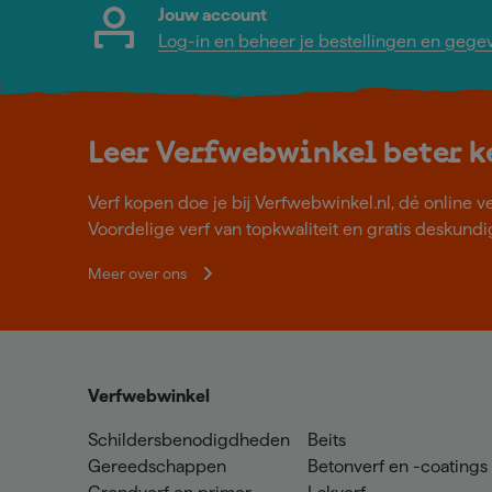
Jouw account
Log-in en beheer je bestellingen en gege
Leer Verfwebwinkel beter 
Verf kopen doe je bij Verfwebwinkel.nl, dé online v
Voordelige verf van topkwaliteit en gratis deskundig
Meer over ons
Verfwebwinkel
Schildersbenodigdheden
Beits
Gereedschappen
Betonverf en -coatings