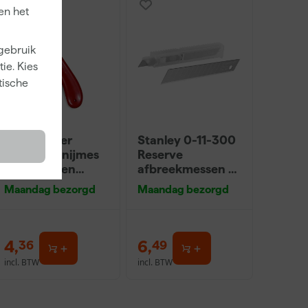
en het
 gebruik
ie. Kies
tische
PrimaCover
Stanley 0-11-300
900280 Snijmes
Reserve
voor folie en
afbreekmessen -
afdekvlies
9mm (10st)
Maandag bezorgd
Maandag bezorgd
4
,
6
,
36
49
incl. BTW
incl. BTW