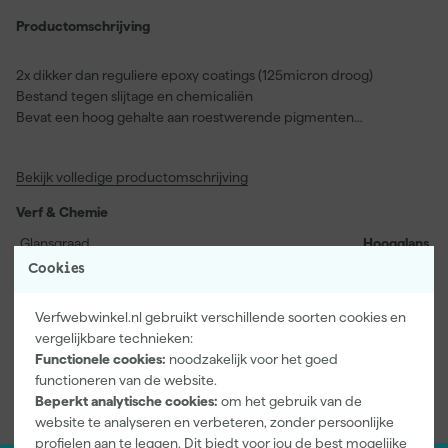
Productomschrijving
2x dikker dan reguliere epoxy coatings (125micron droog)
Bestand tegen slijtage en chemicaliën
Bevat een hoog gehalte aan roestwerende pigmenten
Direct aan te brengen op handmatig ontroestte oppervlakken
In vrijwel iedere kleur aan te kleuren
Bekijk volledige productomschrijving
Zeer goede dekkracht zelfs met één laag
Glansgraad: Hoogglans
Verf & Chemie
Verpakking: blik
Glansgraad
Hoogglans
Cookies
Kleuren
Verfwebwinkel.nl gebruikt verschillende soorten cookies en
Hoofdkleur
Wit
vergelijkbare technieken:
Functionele cookies:
noodzakelijk voor het goed
Bekijk alle kenmerken
functioneren van de website.
Beperkt analytische cookies:
om het gebruik van de
website te analyseren en verbeteren, zonder persoonlijke
profielen aan te leggen. Dit biedt voor jou de best mogelijke