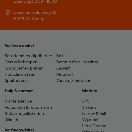
Zaterdag 08:00 - 16:00
Zevenheuvelenweg 25
5048 AN Tilburg
Verfwebwinkel
Schildersbenodigdheden
Beits
Gereedschappen
Betonverf en -coatings
Grondverf en primer
Lakverf
Houtolie en teer
Muurverf
Spuitbussen
Voorstrijkmiddelen
Hulp & contact
Merken
Klantenservice
SPS
Verzenden & retourneren
Sikkens
Betaalmogelijkheden
Farrow & Ball
Zakelijk
Wijzonol
Little Greene
Verfwebwinkel