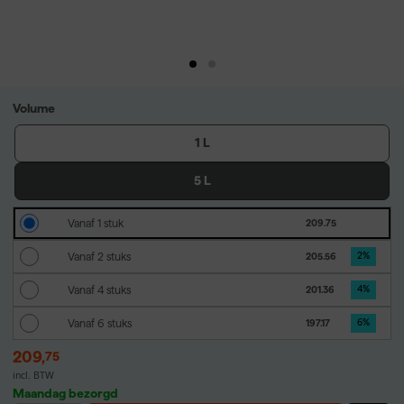
Volume
1 L
5 L
Vanaf 1 stuk
209.75
Vanaf 2 stuks
205.56
2
%
Vanaf 4 stuks
201.36
4
%
Vanaf 6 stuks
197.17
6
%
209
,
75
incl. BTW
Maandag bezorgd