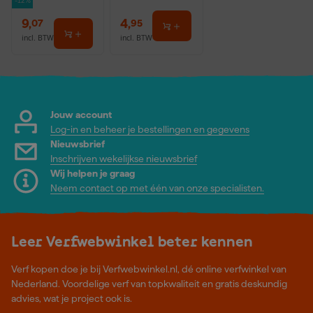
-12%
9
,
4
,
07
95
incl. BTW
incl. BTW
Jouw account
Log-in en beheer je bestellingen en gegevens
Nieuwsbrief
Inschrijven wekelijkse nieuwsbrief
Wij helpen je graag
Neem contact op met één van onze specialisten.
Leer Verfwebwinkel beter kennen
Verf kopen doe je bij Verfwebwinkel.nl, dé online verfwinkel van
Nederland. Voordelige verf van topkwaliteit en gratis deskundig
advies, wat je project ook is.