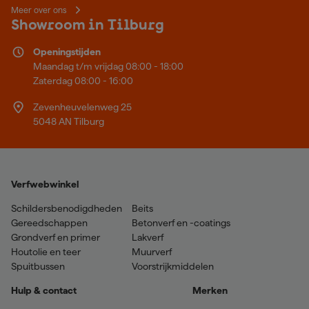
Meer over ons
Showroom in Tilburg
Openingstijden
Maandag t/m vrijdag 08:00 - 18:00
Zaterdag 08:00 - 16:00
Zevenheuvelenweg 25
5048 AN Tilburg
Verfwebwinkel
Schildersbenodigdheden
Beits
Gereedschappen
Betonverf en -coatings
Grondverf en primer
Lakverf
Houtolie en teer
Muurverf
Spuitbussen
Voorstrijkmiddelen
Hulp & contact
Merken