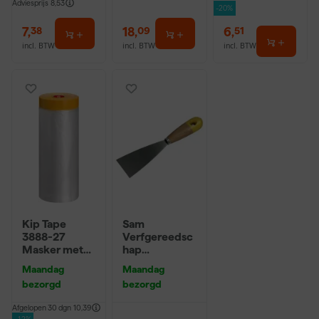
Adviesprijs
8,53
-20%
7
,
18
,
6
,
38
09
51
incl. BTW
incl. BTW
incl. BTW
Kip Tape
Sam
3888-27
Verfgereedsc
Masker met
hap
Washi Tape -
Plamuurmes -
Maandag
Maandag
2,7 x 20m
10cm
bezorgd
bezorgd
Afgelopen 30 dgn
10,39