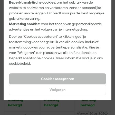
Beperkt analytische cookies:
om het gebruik van de
Adviesprijs
11,37
website te analyseren en verbeteren, zonder persoonlijke
profielen aan te leggen. Dit biedt voor jou de best mogelijke
6
,
1
,
8
,
50
39
25
gebruikerservaring.
incl. BTW
incl. BTW
incl. BTW
Marketing cookies:
voor het tonen van gepersonaliseerde
advertenties en het volgen van je internetgedrag.
Door op "Cookies accepteren" te klikken, geef je
toestemming voor het gebruik van alle cookies, inclusief
marketingcookies voor advertentiepersonalisatie. Kies je
voor "Weigeren", dan plaatsen we alleen functionele en
beperkt analytische cookies. Meer informatie vind je in ons
cookiebeleid
.
Cookies accepteren
Anza PRO
Zinsser Multi-
Alabastine
Maxi Micmex
Surface
Houtplamuur
Weigeren
muurverfrolle
Ontvetter &
- Universeel -
r - 18cm
ReinigerConc
250g
Maandag
Maandag
Maandag
entraat 1L
bezorgd
bezorgd
bezorgd
Afgelopen 30 dgn
8,22