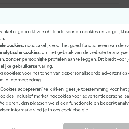
Zijdeglans
nkel.nl gebruikt verschillende soorten cookies en vergelijkba
en:
Dekkend
ele cookies:
noodzakelijk voor het goed functioneren van de w
6 h
analytische cookies:
om het gebruik van de website te analyse
n, zonder persoonlijke profielen aan te leggen. Dit biedt voor 
10 m²/l
elijke gebruikerservaring.
0.5 h
g cookies:
voor het tonen van gepersonaliseerde advertenties 
n je internetgedrag.
Waterbasis (acryl)
"Cookies accepteren" te klikken, geef je toestemming voor het
Kwast, Roller
cookies, inclusief marketingcookies voor advertentiepersonalisat
Weigeren", dan plaatsen we alleen functionele en beperkt analy
Meer informatie vind je in ons
cookiebeleid
.
Mengverf