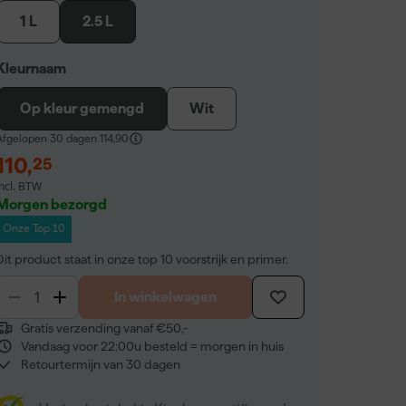
1 L
2.5 L
Kleurnaam
Op kleur gemengd
Wit
Afgelopen 30 dagen
114,90
110
,
25
incl. BTW
Morgen bezorgd
Onze Top 10
Dit product staat in onze top 10 voorstrijk en primer.
In winkelwagen
Gratis verzending vanaf €50,-
Vandaag voor 22:00u besteld = morgen in huis
Retourtermijn van 30 dagen