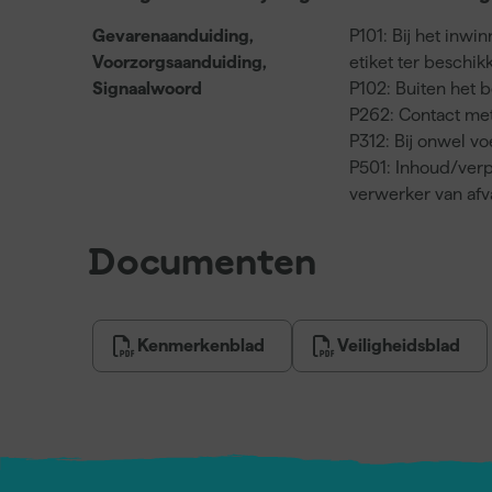
Gevarenaanduiding,
P101: Bij het inwi
Voorzorgsaanduiding,
etiket ter beschi
Signaalwoord
P102: Buiten het 
P262: Contact met
P312: Bij onwel 
P501: Inhoud/verp
verwerker van af
Documenten
Kenmerkenblad
Veiligheidsblad