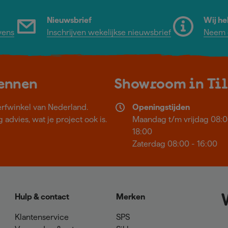
Nieuwsbrief
Wij he
vens
Inschrijven wekelijkse nieuwsbrief
Neem c
kennen
Showroom in Ti
erfwinkel van Nederland.
Openingstijden
 advies, wat je project ook is.
Maandag t/m vrijdag 08:0
18:00
Zaterdag 08:00 - 16:00
Hulp & contact
Merken
Klantenservice
SPS