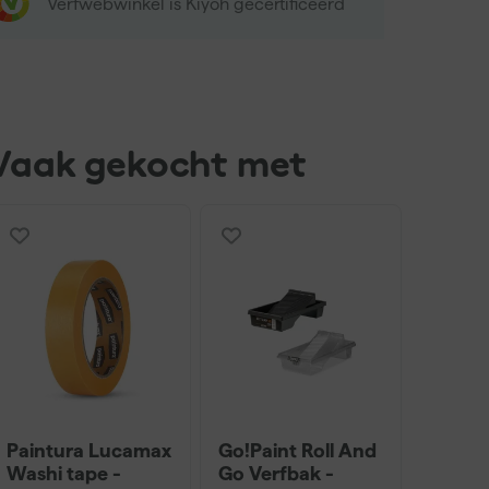
Verfwebwinkel is Kiyoh gecertificeerd
Vaak gekocht met
Paintura Lucamax
Go!Paint Roll And
Washi tape -
Go Verfbak -