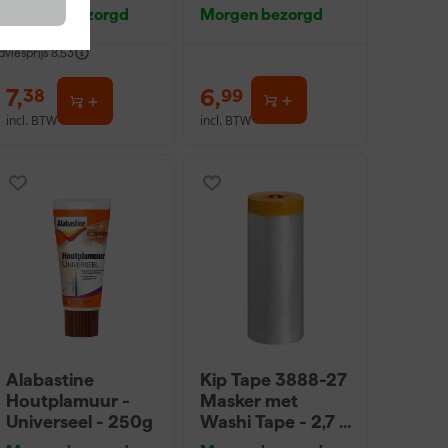
18cm
0,5L
Morgen bezorgd
Morgen bezorgd
dviesprijs
8,53
7
,
6
,
38
99
incl. BTW
incl. BTW
Alabastine
Kip Tape 3888-27
Houtplamuur -
Masker met
Universeel - 250g
Washi Tape - 2,7 x
20m