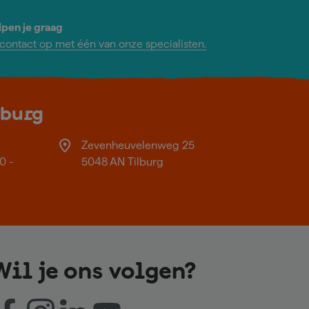
lpen je graag
ontact op met één van onze specialisten.
lburg
Zevenheuvelenweg 25
0 -
5048 AN Tilburg
Wil je ons volgen?