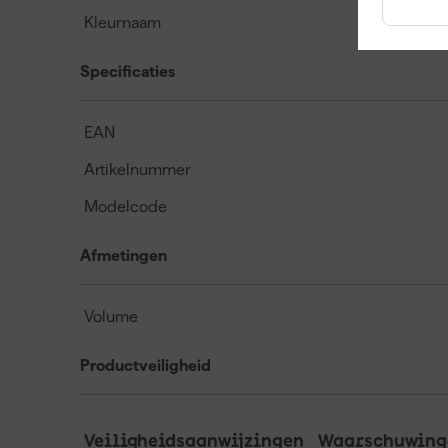
Kleurnaam
Specificaties
EAN
Artikelnummer
Modelcode
Afmetingen
Volume
Productveiligheid
Veiligheidsaanwijzingen
Waarschuwinge