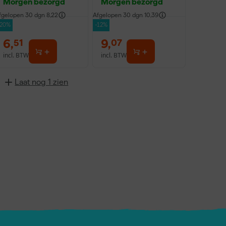
Morgen bezorgd
Morgen bezorgd
fgelopen 30 dgn
8,22
Afgelopen 30 dgn
10,39
-20%
-12%
6
,
9
,
51
07
incl. BTW
incl. BTW
Laat nog 1 zien