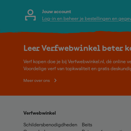
Jouw account
Log-in en beheer je bestellingen en gege
Leer Verfwebwinkel beter 
Verf kopen doe je bij Verfwebwinkel.nl, dé online v
Voordelige verf van topkwaliteit en gratis deskundig
Meer over ons
Verfwebwinkel
Schildersbenodigdheden
Beits