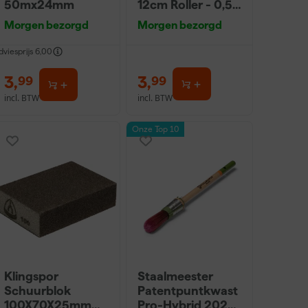
50mx24mm
12cm Roller - 0,5L
+ 5 Inzetbakken
Morgen bezorgd
Morgen bezorgd
dviesprijs
6,00
3
,
3
,
99
99
incl. BTW
incl. BTW
Onze Top 10
Klingspor
Staalmeester
Schuurblok
Patentpuntkwast
100X70X25mm
Pro-Hybrid 2020