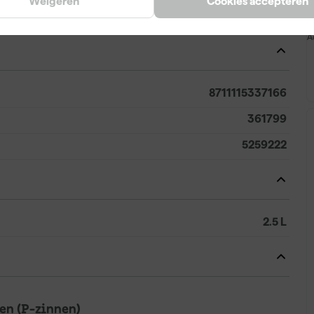
Weigeren
Cookies accepteren
Op kleur gemengd
A
8711115337166
361799
5259222
2.5 L
n (P-zinnen)