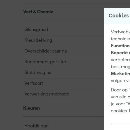
Verf & Chemie
Cookies
Glansgraad
Verfwebwi
techniek
Kleurdekking
Function
Overschilderbaar na
Beperkt 
verbetere
Rendement per liter
best mog
Stofdroog na
Marketin
volgen va
Verfsoort
Door op 
Verwerkingsmethode
van alle 
je voor "
Kleuren
cookies. 
Hoofdkleur