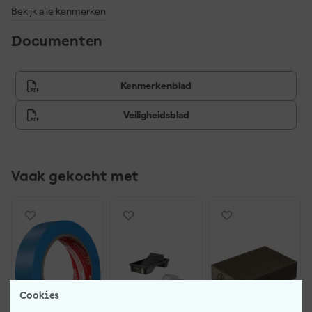
Bekijk alle kenmerken
Documenten
Kenmerkenblad
Veiligheidsblad
Vaak gekocht met
Cookies