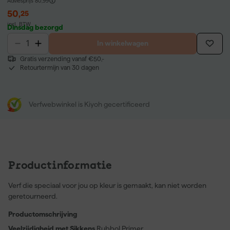
Adviesprijs
80,99
50
,
25
incl. BTW
Dinsdag bezorgd
In winkelwagen
Gratis verzending vanaf €50,-
Retourtermijn van 30 dagen
Verfwebwinkel is Kiyoh gecertificeerd
Productinformatie
Verf die speciaal voor jou op kleur is gemaakt, kan niet worden
geretourneerd.
Productomschrijving
Veelzijdigheid met Sikkens
Rubbol Primer