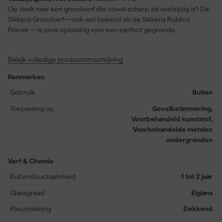
Op zoek naar een grondverf die zowel scherp als veelzijdig is? De
Sikkens Grondverf—ook wel bekend als de Sikkens Rubbol
Primer —is jouw oplossing voor een perfect gegronde
ondergrond. Deze eiglans verf zorgt ervoor dat jouw
gevelbetimmering, voorbehandeld kunststof en voorbehandelde
Bekijk volledige productomschrijving
metalen ondergronden optimaal voorbereid zijn. Met een
dekkende kleurdekking en een rendement van 14 vierkante
Kenmerken
meter per liter kun je flink aan de slag. Daarnaast is de Sikkens
Grondverf stofdroog na slechts 4 uur en overschilderbaar na 18
Gebruik
Buiten
uur, waardoor je snel verder kunt met je project. Deze
Toepassing op
Gevelbetimmering,
terpentinebasis (alkyd) verf verwerk je eenvoudig met een kwast
Voorbehandeld kunststof,
of roller en is speciaal ontworpen voor buitengebruik. Bereid je
Voorbehandelde metalen
project voor op de beste manier en vertrouw op de kwaliteit van
ondergronden
Sikkens Rubbol Primer.
Verf & Chemie
Buitenduurzaamheid
1 tot 2 jaar
Glansgraad
Eiglans
Kleurdekking
Dekkend