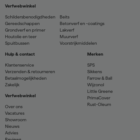
Verfwebwinkel
Schildersbenodigdheden
Beits
Gereedschappen
Betonverf en -coatings
Grondverf en primer
Lakverf
Houtolie en teer
Muurverf
Spuitbussen
Voorstrijkmiddelen
Hulp & contact
Merken
Klantenservice
SPS
Verzenden & retourneren
Sikkens
Betaalmogelijkheden
Farrow & Ball
Zakelijk
Wijzonol
Little Greene
Verfwebwinkel
PrimaCover
Rust-Oleum
Over ons
Vacatures
Showroom
Nieuws
Advies
Reviews