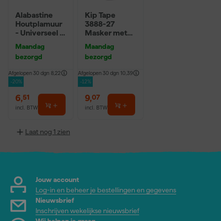
Alabastine
Kip Tape
Houtplamuur
3888-27
- Universeel -
Masker met
250g
Washi Tape -
Maandag
Maandag
2,7 x 20m
bezorgd
bezorgd
Afgelopen 30 dgn
8,22
Afgelopen 30 dgn
10,39
-20%
-12%
6
,
9
,
51
07
incl. BTW
incl. BTW
Laat nog 1 zien
Jouw account
Log-in en beheer je bestellingen en gegevens
Nieuwsbrief
Inschrijven wekelijkse nieuwsbrief
Wij helpen je graag