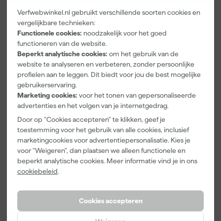
Verfwebwinkel.nl gebruikt verschillende soorten cookies en
vergelijkbare technieken:
Kip Tape
Go!Paint Roll
Klingspor
Functionele cookies:
noodzakelijk voor het goed
3307-24
And Go
Schuurblok
Smooth-Tec
Verfbak -
100X70X25m
functioneren van de website.
Afplaktape
12cm Roller -
m Sk 500
Beperkt analytische cookies:
om het gebruik van de
Maandag
Maandag
Maandag
Buitengebruik
0,5L + 5
P220
website te analyseren en verbeteren, zonder persoonlijke
bezorgd
bezorgd
bezorgd
- 24mm x
Inzetbakken
profielen aan te leggen. Dit biedt voor jou de best mogelijke
50m
gebruikerservaring.
Marketing cookies:
voor het tonen van gepersonaliseerde
advertenties en het volgen van je internetgedrag.
5
,
3
,
1
,
28
99
39
incl. BTW
incl. BTW
incl. BTW
Door op "Cookies accepteren" te klikken, geef je
toestemming voor het gebruik van alle cookies, inclusief
marketingcookies voor advertentiepersonalisatie. Kies je
Onze Top 10
Onze Top 10
Onze Top 10
voor "Weigeren", dan plaatsen we alleen functionele en
beperkt analytische cookies. Meer informatie vind je in ons
cookiebeleid
.
Cookies accepteren