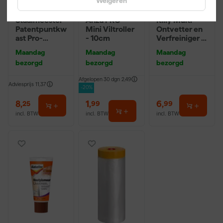
Weigeren
Staalmeester
Anza PRO
Rilly Multi
Patentpuntkw
Mini Viltroller
Ontvetter en
ast Pro-
- 10cm
Verfreiniger –
Hybrid 2020 -
0,5L
Maandag
Maandag
Maandag
10 (2cm)
bezorgd
bezorgd
bezorgd
Afgelopen 30 dgn
2,49
Adviesprijs
11,37
-20%
8
,
1
,
6
,
25
99
99
incl. BTW
incl. BTW
incl. BTW