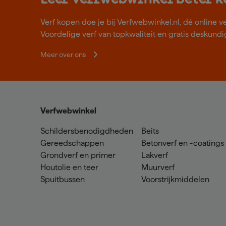
Verf kopen doe je bij Verfwebwinkel.nl, dé online v
Voordelige verf van topkwaliteit en gratis deskundig
Meer over ons
Verfwebwinkel
Schildersbenodigdheden
Beits
Gereedschappen
Betonverf en -coatings
Grondverf en primer
Lakverf
Houtolie en teer
Muurverf
Spuitbussen
Voorstrijkmiddelen