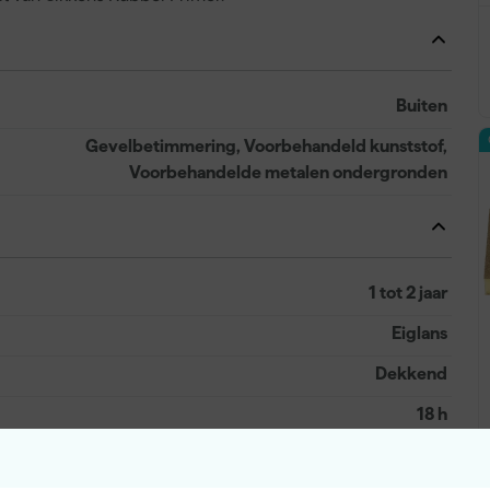
Buiten
Gevelbetimmering, Voorbehandeld kunststof,
Voorbehandelde metalen ondergronden
1 tot 2 jaar
Eiglans
Dekkend
18 h
14 m²/l