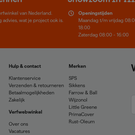
erfwinkel van Nederland.
Openingstijden
 advies, wat je project ook is.
Maandag t/m vrijdag 08:0
18:00
Zaterdag 08:00 - 16:00
Hulp & contact
Merken
Klantenservice
SPS
Verzenden & retourneren
Sikkens
Betaalmogelijkheden
Farrow & Ball
Zakelijk
Wijzonol
Little Greene
Verfwebwinkel
PrimaCover
Rust-Oleum
Over ons
Vacatures