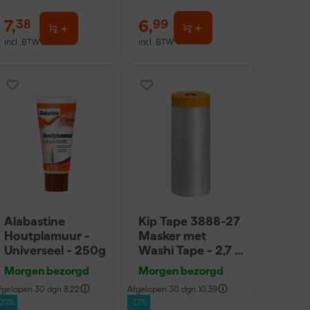
7
,
6
,
38
99
incl. BTW
incl. BTW
Alabastine
Kip Tape 3888-27
Houtplamuur -
Masker met
Universeel - 250g
Washi Tape - 2,7 x
20m
Morgen bezorgd
Morgen bezorgd
fgelopen 30 dgn
8,22
Afgelopen 30 dgn
10,39
-20%
-12%