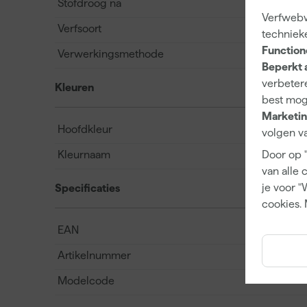
Stofdroog na
Verfwebwi
Verfsoort
techniek
Function
Verwerkingsmethode
Beperkt 
verbetere
Kleuren
best mog
Marketin
Hoofdkleur
volgen va
Kleurnaam
Door op 
van alle 
je voor "
Specificaties
cookies. 
EAN
Artikelnummer
Modelcode