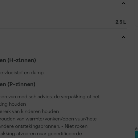
2.5 L
n (H-zinnen)
e vloeistof en damp
n (P-zinnen)
nnen van medisch advies, de verpakking of het
kking houden
bereik van kinderen houden
 houden van warmte/vonken/open vuur/hete
ndere ontstekingsbronnen. - Niet roken
A
akking afvoeren naar gecertificeerde