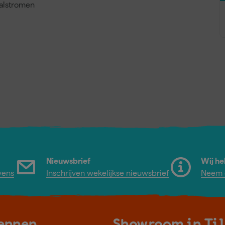
valstromen
Nieuwsbrief
Wij he
vens
Inschrijven wekelijkse nieuwsbrief
Neem c
kennen
Showroom in Ti