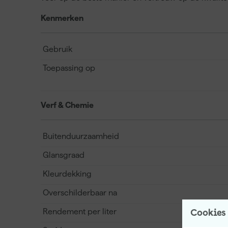
Kenmerken
Gebruik
Toepassing op
Verf & Chemie
Buitenduurzaamheid
Glansgraad
Kleurdekking
Overschilderbaar na
Rendement per liter
Cookies