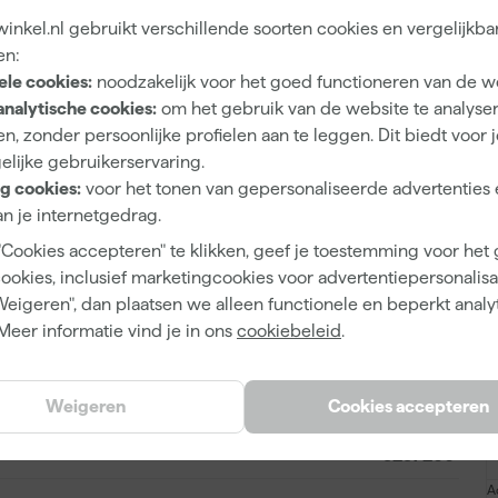
4 h
nkel.nl gebruikt verschillende soorten cookies en vergelijkba
Terpentinebasis (Alkyd)
en:
ele cookies:
noodzakelijk voor het goed functioneren van de w
Kwast, Roller
analytische cookies:
om het gebruik van de website te analyse
n, zonder persoonlijke profielen aan te leggen. Dit biedt voor 
elijke gebruikerservaring.
g cookies:
voor het tonen van gepersonaliseerde advertenties 
Mengverf
n je internetgedrag.
Op kleur gemengd
"Cookies accepteren" te klikken, geef je toestemming voor het
cookies, inclusief marketingcookies voor advertentiepersonalisat
Weigeren", dan plaatsen we alleen functionele en beperkt analy
Meer informatie vind je in ons
cookiebeleid
.
8711115334486
Weigeren
Cookies accepteren
361813
5257266
A