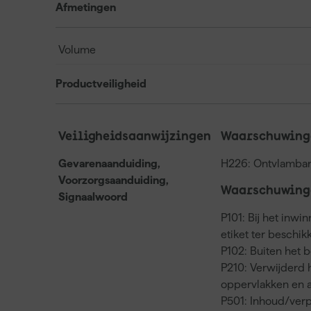
Afmetingen
Volume
Productveiligheid
Veiligheidsaanwijzingen
Waarschuwinge
Gevarenaanduiding,
H226: Ontvlambar
Voorzorgsaanduiding,
Waarschuwinge
Signaalwoord
P101: Bij het inwi
etiket ter beschi
P102: Buiten het 
P210: Verwijderd
oppervlakken en a
P501: Inhoud/verp