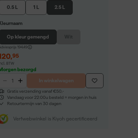
0.5 L
1 L
2.5 L
Kleurnaam
Op kleur gemengd
Wit
dviesprijs
194,49
120
,
95
incl. BTW
Morgen bezorgd
In winkelwagen
Gratis verzending vanaf €50,-
Vandaag voor 22:00u besteld = morgen in huis
Retourtermijn van 30 dagen
Verfwebwinkel is Kiyoh gecertificeerd