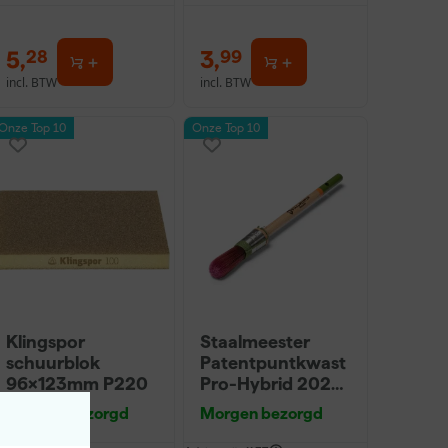
5
,
3
,
28
99
incl. BTW
incl. BTW
Onze Top 10
Onze Top 10
Klingspor
Staalmeester
schuurblok
Patentpuntkwast
96x123mm P220
Pro-Hybrid 2020
- 10 (2cm)
Morgen bezorgd
Morgen bezorgd