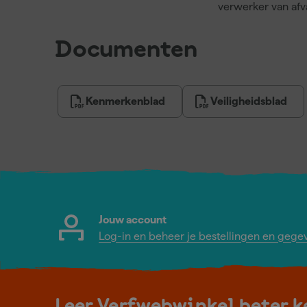
verwerker van af
Documenten
Kenmerkenblad
Veiligheidsblad
Jouw account
Log-in en beheer je bestellingen en gege
Leer Verfwebwinkel beter 