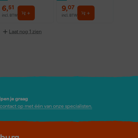
6
,
9
,
51
07
incl. BTW
incl. BTW
Laat nog 1 zien
lpen je graag
ontact op met één van onze specialisten.
lburg