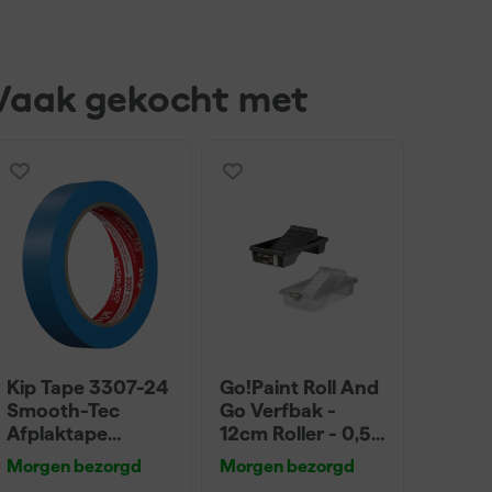
Vaak gekocht met
Kip Tape 3307-24
Go!Paint Roll And
Smooth-Tec
Go Verfbak -
Afplaktape
12cm Roller - 0,5L
Buitengebruik -
+ 5 Inzetbakken
Morgen bezorgd
Morgen bezorgd
24mm x 50m