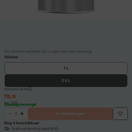
Een donkere verfkleur kan zorgen voor een meerprijs.
Volume
1 L
2.5 L
Adviesprijs
82,85
76
,
19
incl. BTW
Dinsdag bezorgd
In winkelwagen
Nog 4 beschikbaar
Gratis verzending vanaf €50,-