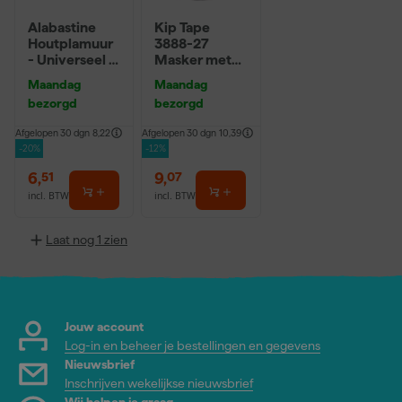
Alabastine
Kip Tape
Houtplamuur
3888-27
- Universeel -
Masker met
250g
Washi Tape -
Maandag
Maandag
2,7 x 20m
bezorgd
bezorgd
Afgelopen 30 dgn
8,22
Afgelopen 30 dgn
10,39
-20%
-12%
6
,
9
,
51
07
incl. BTW
incl. BTW
Laat nog 1 zien
Jouw account
Log-in en beheer je bestellingen en gegevens
Nieuwsbrief
Inschrijven wekelijkse nieuwsbrief
Wij helpen je graag