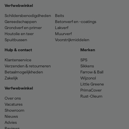
Verfwebwinkel
Schildersbenodigdheden
Beits
Gereedschappen
Betonverf en -coatings
Grondverf en primer
Lakverf
Houtolie en teer
Muurverf
Spuitbussen
Voorstrijkmiddelen
Hulp & contact
Merken
Klantenservice
SPS
Verzenden & retourneren
Sikkens
Betaalmogelijkheden
Farrow & Ball
Zakelijk
Wijzonol
Little Greene
Verfwebwinkel
PrimaCover
Rust-Oleum
Over ons
Vacatures
Showroom
Nieuws
Advies
Reviews