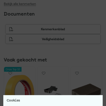
Bekijk alle kenmerken
Documenten
Kenmerkenblad
Veiligheidsblad
Vaak gekocht met
Onze Top 10
Cookies