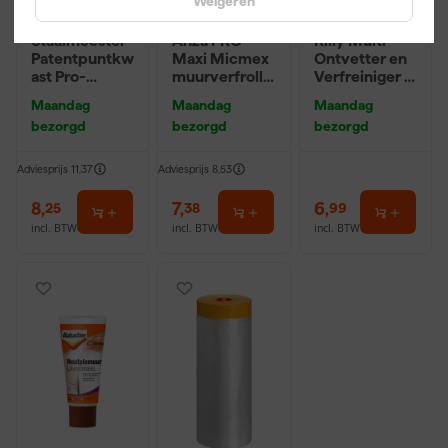
Weigeren
Staalmeester
Anza PRO
Rilly Multi
Patentpuntkw
Maxi Micmex
Ontvetter en
ast Pro-
muurverfrolle
Verfreiniger –
Hybrid 2020 -
r - 18cm
0,5L
Maandag
Maandag
Maandag
10 (2cm)
bezorgd
bezorgd
bezorgd
Adviesprijs
11,37
Adviesprijs
8,53
8
,
7
,
6
,
25
38
99
incl. BTW
incl. BTW
incl. BTW