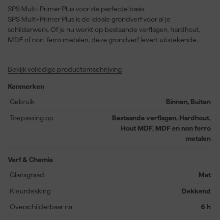
SPS
Multi-Primer Plus
voor de perfecte basis
SPS Multi-Primer Plus is de ideale grondverf voor al je
schilderwerk. Of je nu werkt op bestaande verflagen, hardhout,
MDF of non-ferro metalen, deze grondverf levert uitstekende
resultaten. Met een extreem goede dekking en kantendekking
zorgt SPS Grondverf ervoor dat je oppervlakken perfect worden
Bekijk volledige productomschrijving
voorbereid. De verf vloeit bijzonder goed, vult mooi op en heeft
een mat uiterlijk dat zorgt voor een strakke afwerking. Daarnaast
Kenmerken
is het zeer fijn schuurbaar en economisch in gebruik met een
rendement van 13 vierkante meter per liter. Deze watergedragen
Gebruik
Binnen, Buiten
(acryl) grondverf is stofdroog na slechts één uur en
Toepassing op
Bestaande verflagen, Hardhout,
overschilderbaar na zes uur, wat jouw projecten mooi op schema
Hout MDF, MDF en non ferro
houdt. Geschikt voor zowel binnen- als buitentoepassingen, is
metalen
SPS Grondverf jouw betrouwbare partner voor elke schildersklus.
Verf & Chemie
Glansgraad
Mat
Kleurdekking
Dekkend
Overschilderbaar na
6 h