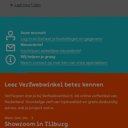
Laat nog 1 zien
Jouw account
Log-in en beheer je bestellingen en gegevens
Nieuwsbrief
Inschrijven wekelijkse nieuwsbrief
Wij helpen je graag
Neem contact op met één van onze specialisten.
Leer Verfwebwinkel beter kennen
Verf kopen doe je bij Verfwebwinkel.nl, dé online verfwinkel van
Nederland. Voordelige verf van topkwaliteit en gratis deskundig
advies, wat je project ook is.
Meer over ons
Showroom in Tilburg