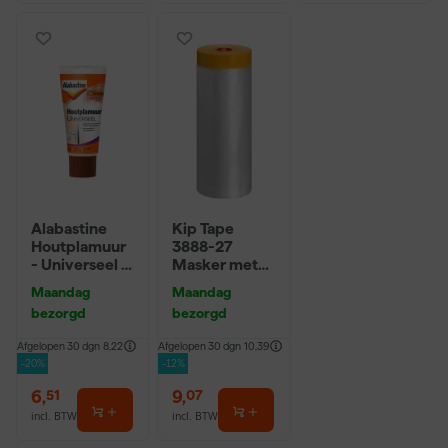
Alabastine
Kip Tape
Houtplamuur
3888-27
- Universeel -
Masker met
250g
Washi Tape -
Maandag
Maandag
2,7 x 20m
bezorgd
bezorgd
Afgelopen 30 dgn
8,22
Afgelopen 30 dgn
10,39
-20%
-12%
6
,
9
,
51
07
incl. BTW
incl. BTW