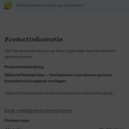
Verfwebwinkel is Kiyoh gecertificeerd
Productinformatie
Verf die speciaal voor jou op kleur is gemaakt, kan niet worden
geretourneerd.
Productomschrijving
Wijzonol Hechtprimer – Hechtprimer voor binnen op hout,
kunststof en bestaande verflagen
Wijzonol Hechtprimer is een hechtprimer voor binnen die je
gebruikt als stevige basis op hout, kunststof en bestaande
verflagen. De primer zorgt voor goede hechting en een egaal
Bekijk volledige productomschrijving
vertrekpunt voor de volgende laag. Je werkt met een product dat
snel aandroogt en prettig inzetbaar is bij uiteenlopende
Product type
schilderklussen binnenshuis.