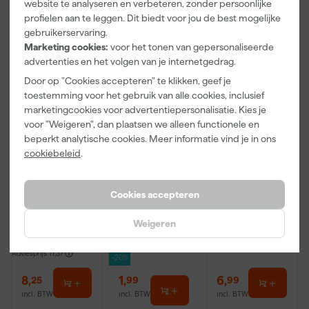
website te analyseren en verbeteren, zonder persoonlijke
profielen aan te leggen. Dit biedt voor jou de best mogelijke
Onze Top 10
Onze Top 10
Onze Top 10
gebruikerservaring.
Marketing cookies:
voor het tonen van gepersonaliseerde
advertenties en het volgen van je internetgedrag.
Door op "Cookies accepteren" te klikken, geef je
toestemming voor het gebruik van alle cookies, inclusief
marketingcookies voor advertentiepersonalisatie. Kies je
voor "Weigeren", dan plaatsen we alleen functionele en
beperkt analytische cookies. Meer informatie vind je in ons
cookiebeleid
.
Staalmeester
Anza PRO
Rilly Multi
Patentpuntkw
Mini Viltroller
Ontvetter en
ast Pro-
- 10cm
Verfreiniger –
Cookies accepteren
Hybrid 2020 -
0,5L
Maandag
Maandag
Maandag
10 (2cm)
Weigeren
bezorgd
bezorgd
bezorgd
Afgelopen 30 dgn
2,49
Adviesprijs
11,37
-20%
8
,
1
,
6
,
25
99
99
incl. BTW
incl. BTW
incl. BTW