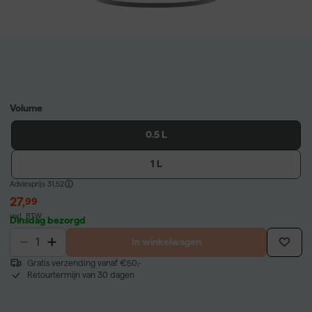
Volume
0.5 L
1 L
Adviesprijs
31,52
27
,
99
incl. BTW
Dinsdag bezorgd
In winkelwagen
Gratis verzending vanaf €50,-
Retourtermijn van 30 dagen