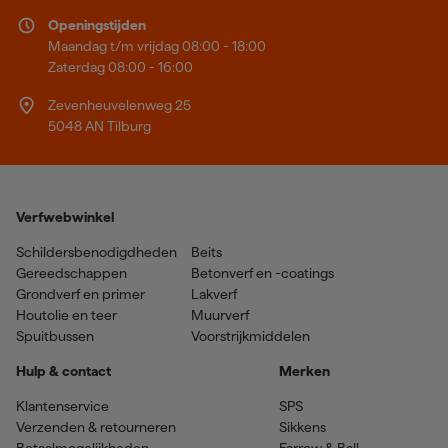
Openingstijden
Maandag t/m vrijdag 08:00 - 18:00
Zaterdag 08:00 - 16:00
Zevenheuvelenweg 25
5048 AN Tilburg
Verfwebwinkel
Schildersbenodigdheden
Beits
Gereedschappen
Betonverf en -coatings
Grondverf en primer
Lakverf
Houtolie en teer
Muurverf
Spuitbussen
Voorstrijkmiddelen
Hulp & contact
Merken
Klantenservice
SPS
Verzenden & retourneren
Sikkens