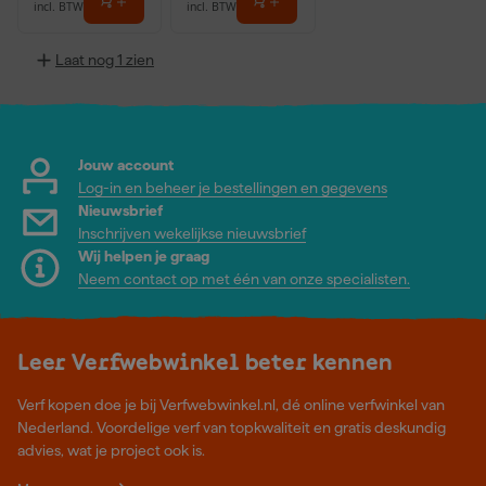
incl. BTW
incl. BTW
Laat nog 1 zien
Jouw account
Log-in en beheer je bestellingen en gegevens
Nieuwsbrief
Inschrijven wekelijkse nieuwsbrief
Wij helpen je graag
Neem contact op met één van onze specialisten.
Leer Verfwebwinkel beter kennen
Verf kopen doe je bij Verfwebwinkel.nl, dé online verfwinkel van
Nederland. Voordelige verf van topkwaliteit en gratis deskundig
advies, wat je project ook is.