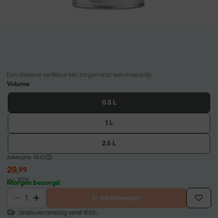
Een donkere verfkleur kan zorgen voor een meerprijs.
Volume
0.5 L
1 L
2.5 L
Adviesprijs
43,62
29
,
99
incl. BTW
Morgen bezorgd
In winkelwagen
Gratis verzending vanaf €50,-