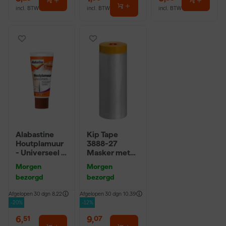
incl. BTW
incl. BTW
incl. BTW
Alabastine
Kip Tape
Houtplamuur
3888-27
- Universeel -
Masker met
250g
Washi Tape -
Morgen
Morgen
2,7 x 20m
bezorgd
bezorgd
Afgelopen 30 dgn
8,22
Afgelopen 30 dgn
10,39
-20%
-12%
6
,
9
,
51
07