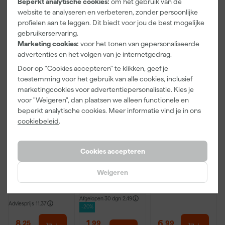
Beperkt analytische cookies:
om het gebruik van de
geretourneerd worden. Is er iets mis met de kleur neem dan
5
,
3
,
1
,
28
99
39
website te analyseren en verbeteren, zonder persoonlijke
contact op met de klantenservice. Wil je zakelijk bestellen lees
incl. BTW
incl. BTW
incl. BTW
profielen aan te leggen. Dit biedt voor jou de best mogelijke
dan verder over
zakelijk bestellen
.
gebruikerservaring.
Onze Top 10
Onze Top 10
Onze Top 10
Marketing cookies:
voor het tonen van gepersonaliseerde
advertenties en het volgen van je internetgedrag.
Door op "Cookies accepteren" te klikken, geef je
toestemming voor het gebruik van alle cookies, inclusief
marketingcookies voor advertentiepersonalisatie. Kies je
voor "Weigeren", dan plaatsen we alleen functionele en
beperkt analytische cookies. Meer informatie vind je in ons
cookiebeleid
.
Staalmeester
Anza PRO
Rilly Multi
Patentpuntkw
Mini Viltroller
Ontvetter en
Cookies accepteren
ast Pro-
- 10cm
Verfreiniger –
Hybrid 2020 -
0,5L
Morgen
Morgen
Morgen
Weigeren
10 (2cm)
bezorgd
bezorgd
bezorgd
Afgelopen 30 dgn
2,49
Adviesprijs
11,37
-20%
8
,
1
,
6
,
25
99
99