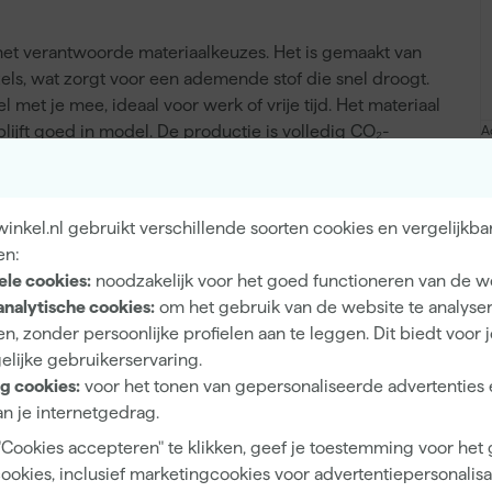
met verantwoorde materiaalkeuzes. Het is gemaakt van
ls, wat zorgt voor een ademende stof die snel droogt.
 met je mee, ideaal voor werk of vrije tijd. Het materiaal
lijft goed in model. De productie is volledig CO₂-
A
s for All. Je wast het shirt op 40 graden, strijkt het op
angere levensduur. De kleurcombinatie wit met navy
nkel.nl gebruikt verschillende soorten cookies en vergelijkba
en:
ele cookies:
noodzakelijk voor het goed functioneren van de w
analytische cookies:
om het gebruik van de website te analyse
Stretch
n, zonder persoonlijke profielen aan te leggen. Dit biedt voor 
elijke gebruikerservaring.
g cookies:
voor het tonen van gepersonaliseerde advertenties 
n je internetgedrag.
Unisex
"Cookies accepteren" te klikken, geef je toestemming voor het
cookies, inclusief marketingcookies voor advertentiepersonalisat
XXL