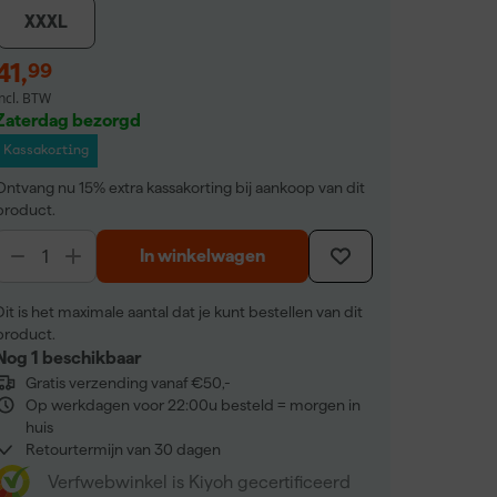
XXXL
41
,
99
incl. BTW
Zaterdag bezorgd
Kassakorting
Ontvang nu 15% extra kassakorting bij aankoop van dit
product.
In winkelwagen
Dit is het maximale aantal dat je kunt bestellen van dit
product.
Nog 1 beschikbaar
Gratis verzending vanaf €50,-
Op werkdagen voor 22:00u besteld = morgen in
huis
Retourtermijn van 30 dagen
Verfwebwinkel is Kiyoh gecertificeerd