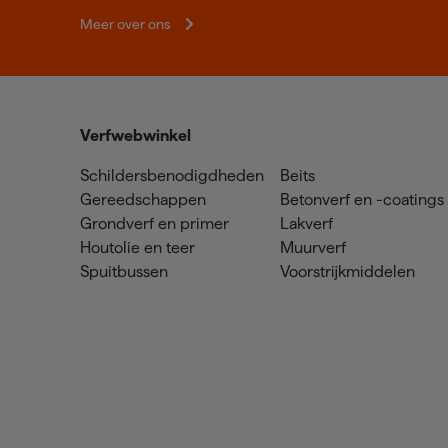
Meer over ons
Verfwebwinkel
Schildersbenodigdheden
Beits
Gereedschappen
Betonverf en -coatings
Grondverf en primer
Lakverf
Houtolie en teer
Muurverf
Spuitbussen
Voorstrijkmiddelen