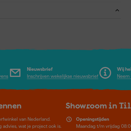
Nieuwsbrief
Wij he
vens
Inschrijven wekelijkse nieuwsbrief
Neem c
kennen
Showroom in Ti
erfwinkel van Nederland.
Openingstijden
 advies, wat je project ook is.
Maandag t/m vrijdag 08:0