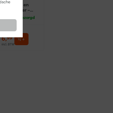
tische
Ontvetter en
Verfreiniger –
0,5L
Zaterdag bezorgd
6
,
99
incl. BTW