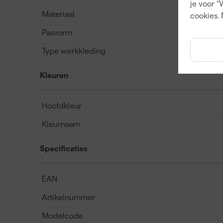
je voor "
Materiaal
cookies. 
Pasvorm
Type werkkleding
Kleuren
Hoofdkleur
Kleurnaam
Specificaties
EAN
Artikelnummer
Modelcode