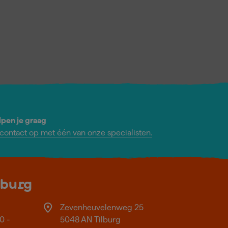
lpen je graag
ontact op met één van onze specialisten.
lburg
Zevenheuvelenweg 25
0 -
5048 AN Tilburg