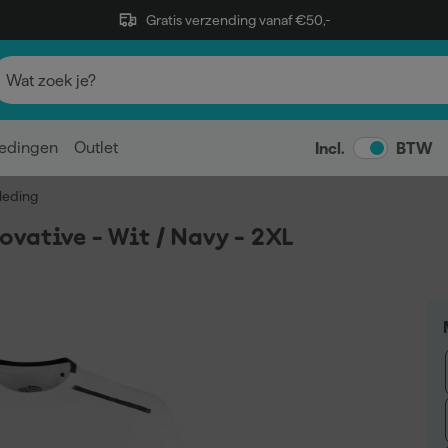
Gratis verzending vanaf €50,-
edingen
Outlet
Incl.
BTW
leding
vative - Wit / Navy - 2XL