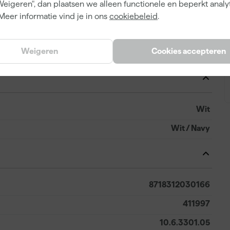
Weigeren", dan plaatsen we alleen functionele en beperkt analy
Katoen
Meer informatie vind je in ons
cookiebeleid
.
Slim Fit
Weigeren
Cookies accepteren
T-Shirt
Wit
Wit / Navy
8718312030166
411997
10.6.3301.05