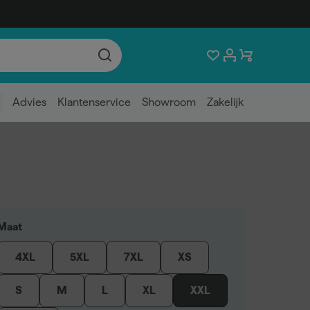
Advies
Klantenservice
Showroom
Zakelijk
Maat
4XL
5XL
7XL
XS
S
M
L
XL
XXL