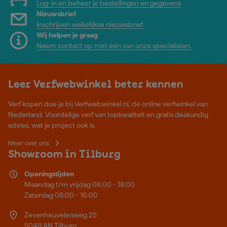
Log-in en beheer je bestellingen en gegevens
Nieuwsbrief
Inschrijven wekelijkse nieuwsbrief
Wij helpen je graag
Neem contact op met één van onze specialisten.
Leer Verfwebwinkel beter kennen
Verf kopen doe je bij Verfwebwinkel.nl, dé online verfwinkel van
Nederland. Voordelige verf van topkwaliteit en gratis deskundig
advies, wat je project ook is.
Meer over ons
Showroom in Tilburg
Openingstijden
Maandag t/m vrijdag 08:00 - 18:00
Zaterdag 08:00 - 16:00
Zevenheuvelenweg 25
5048 AN Tilburg