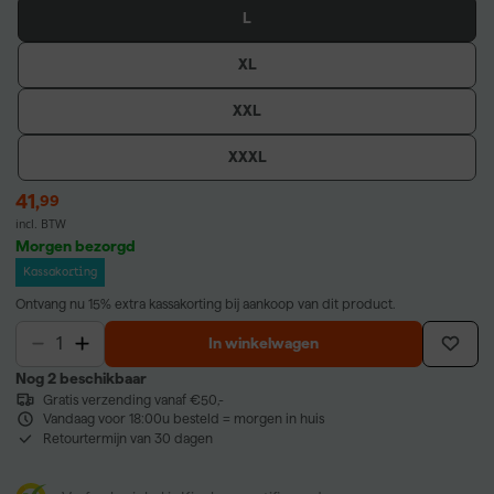
L
XL
XXL
XXXL
41
,
99
incl. BTW
Morgen bezorgd
Kassakorting
Ontvang nu 15% extra kassakorting bij aankoop van dit product.
In winkelwagen
Nog 2 beschikbaar
Gratis verzending vanaf €50,-
Vandaag voor 18:00u besteld = morgen in huis
Retourtermijn van 30 dagen