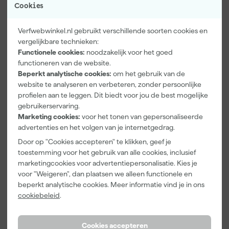
Cookies
blijft goed in model. De productie is volledig CO₂-neutraal,
Product type
gecompenseerd via bomenprojecten van Trees for All. Je wast
het shirt op 40 graden, strijkt het op lage temperatuur en
Extra eigenschappen
Stretch
Verfwebwinkel.nl gebruikt verschillende soorten cookies en
vermijdt de droger voor een langere levensduur. De
vergelijkbare technieken:
kleurcombinatie wit met navy maakt het stijlvol en praktisch
Kenmerken
Functionele cookies:
noodzakelijk voor het goed
tegelijk.
functioneren van de website.
Geslacht
Unisex
Beperkt analytische cookies:
om het gebruik van de
Maat
L
website te analyseren en verbeteren, zonder persoonlijke
profielen aan te leggen. Dit biedt voor jou de best mogelijke
Materiaal
Katoen
gebruikerservaring.
Marketing cookies:
voor het tonen van gepersonaliseerde
Pasvorm
Slim Fit
advertenties en het volgen van je internetgedrag.
Bekijk alle kenmerken
Door op "Cookies accepteren" te klikken, geef je
toestemming voor het gebruik van alle cookies, inclusief
marketingcookies voor advertentiepersonalisatie. Kies je
Vaak gekocht met
voor "Weigeren", dan plaatsen we alleen functionele en
beperkt analytische cookies. Meer informatie vind je in ons
Kassakorting
Onze Top 10
cookiebeleid
.
Cookies accepteren