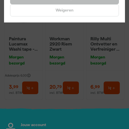
Weigeren
Paintura
Workman
Rilly Multi
Lucamax
2920 Riem
Ontvetter en
Washi tape -
Zwart
Verfreiniger –
50mx24mm
0,5L
Morgen
Morgen
Morgen
bezorgd
bezorgd
bezorgd
Adviesprijs
6,00
3
,
20
,
6
,
99
79
99
incl. BTW
incl. BTW
incl. BTW
Jouw account