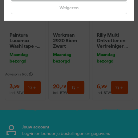
Weigeren
Paintura
Workman
Rilly Multi
Lucamax
2920 Riem
Ontvetter en
Washi tape -
Zwart
Verfreiniger –
50mx24mm
0,5L
Maandag
Maandag
Maandag
bezorgd
bezorgd
bezorgd
Adviesprijs
6,00
3
,
20
,
6
,
99
79
99
incl. BTW
incl. BTW
incl. BTW
Jouw account
Log-in en beheer je bestellingen en gegevens