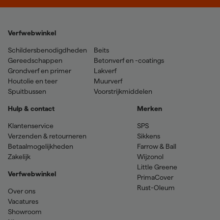
Verfwebwinkel
Schildersbenodigdheden
Beits
Gereedschappen
Betonverf en -coatings
Grondverf en primer
Lakverf
Houtolie en teer
Muurverf
Spuitbussen
Voorstrijkmiddelen
Hulp & contact
Merken
Klantenservice
SPS
Verzenden & retourneren
Sikkens
Betaalmogelijkheden
Farrow & Ball
Zakelijk
Wijzonol
Little Greene
Verfwebwinkel
PrimaCover
Rust-Oleum
Over ons
Vacatures
Showroom