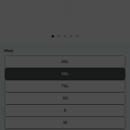
Maat
4XL
5XL
7XL
XS
S
M