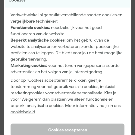
Cookies
Product type
gecompenseerd via bomenprojecten van Trees for All. Je wast
het shirt op 40 graden, strijkt het op lage temperatuur en
Extra eigenschappen
Stretch
Verfwebwinkel.nl gebruikt verschillende soorten cookies en
vermijdt de droger voor een langere levensduur. De
vergelijkbare technieken:
kleurcombinatie wit met navy maakt het stijlvol en praktisch
Kenmerken
Functionele cookies:
noodzakelijk voor het goed
tegelijk.
Geslacht
Unisex
functioneren van de website.
Beperkt analytische cookies:
om het gebruik van de
Maat
5XL
website te analyseren en verbeteren, zonder persoonlijke
profielen aan te leggen. Dit biedt voor jou de best mogelijke
Materiaal
Katoen
gebruikerservaring.
Pasvorm
Slim Fit
Marketing cookies:
voor het tonen van gepersonaliseerde
advertenties en het volgen van je internetgedrag.
Bekijk alle kenmerken
Door op "Cookies accepteren" te klikken, geef je
toestemming voor het gebruik van alle cookies, inclusief
marketingcookies voor advertentiepersonalisatie. Kies je
Vaak gekocht met
voor "Weigeren", dan plaatsen we alleen functionele en
beperkt analytische cookies. Meer informatie vind je in ons
Kassakorting
Onze Top 10
cookiebeleid
.
Cookies accepteren