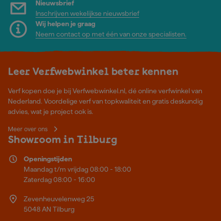
Nieuwsbrief
Inschrijven wekelijkse nieuwsbrief
Wij helpen je graag
Neem contact op met één van onze specialisten.
Leer Verfwebwinkel beter kennen
Verf kopen doe je bij Verfwebwinkel.nl, dé online verfwinkel van
Nederland. Voordelige verf van topkwaliteit en gratis deskundig
advies, wat je project ook is.
Meer over ons
Showroom in Tilburg
Openingstijden
Maandag t/m vrijdag 08:00 - 18:00
Zaterdag 08:00 - 16:00
Zevenheuvelenweg 25
5048 AN Tilburg