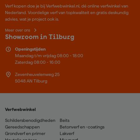
Verf kopen doe je bij Verfwebwinkel.nl, dé online verfwinkel van
Nederland. Voordelige verf van topkwaliteit en gratis deskundig
advies, wat je project ook is.
Meer over ons
Showroom in Tilburg
Openingstijden
Maandag t/m vrijdag 08:00 - 18:00
Zaterdag 08:00 - 16:00
Zevenheuvelenweg 25
5048 AN Tilburg
Verfwebwinkel
Schildersbenodigdheden
Beits
Gereedschappen
Betonverf en -coatings
Grondverf en primer
Lakverf
Houtolie en teer
Muurverf