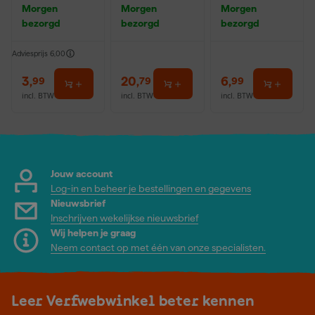
50mx24mm
0,5L
Morgen
Morgen
Morgen
bezorgd
bezorgd
bezorgd
Adviesprijs
6,00
3
,
20
,
6
,
99
79
99
incl. BTW
incl. BTW
incl. BTW
Jouw account
Log-in en beheer je bestellingen en gegevens
Nieuwsbrief
Inschrijven wekelijkse nieuwsbrief
Wij helpen je graag
Neem contact op met één van onze specialisten.
Leer Verfwebwinkel beter kennen