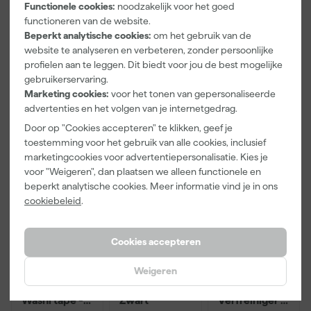
Functionele cookies:
noodzakelijk voor het goed
Materiaal
Katoen
functioneren van de website.
Pasvorm
Slim Fit
Beperkt analytische cookies:
om het gebruik van de
website te analyseren en verbeteren, zonder persoonlijke
Bekijk alle kenmerken
profielen aan te leggen. Dit biedt voor jou de best mogelijke
gebruikerservaring.
Marketing cookies:
voor het tonen van gepersonaliseerde
Vaak gekocht met
advertenties en het volgen van je internetgedrag.
Door op "Cookies accepteren" te klikken, geef je
Onze Top 10
toestemming voor het gebruik van alle cookies, inclusief
marketingcookies voor advertentiepersonalisatie. Kies je
voor "Weigeren", dan plaatsen we alleen functionele en
beperkt analytische cookies. Meer informatie vind je in ons
cookiebeleid
.
Cookies accepteren
Weigeren
Paintura
Workman
Rilly Multi
Lucamax
2920 Riem
Ontvetter en
Washi tape -
Zwart
Verfreiniger –