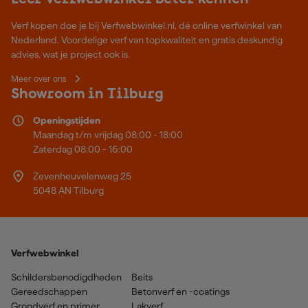
Verf kopen doe je bij Verfwebwinkel.nl, dé online verfwinkel van
Nederland. Voordelige verf van topkwaliteit en gratis deskundig
advies, wat je project ook is.
Meer over ons
Showroom in Tilburg
Openingstijden
Maandag t/m vrijdag 08:00 - 18:00
Zaterdag 08:00 - 16:00
Zevenheuvelenweg 25
5048 AN Tilburg
Verfwebwinkel
Schildersbenodigdheden
Beits
Gereedschappen
Betonverf en -coatings
Grondverf en primer
Lakverf