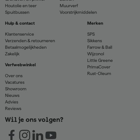
Houtolie en teer
Muurverf
Spuitbussen
Voorstrijkmiddelen
Hulp & contact
Merken
Klantenservice
SPS
Verzenden & retourneren
Sikkens
Betaalmogelijkheden
Farrow & Ball
Zakelijk
Wijzonol
Little Greene
Verfwebwinkel
PrimaCover
Rust-Oleum
Over ons
Vacatures
Showroom
Nieuws
Advies
Reviews
Wil je ons volgen?