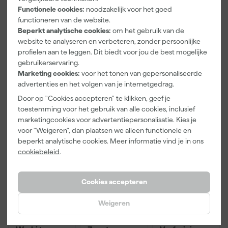
Functionele cookies:
noodzakelijk voor het goed
Pasvorm
Slim Fit
functioneren van de website.
Beperkt analytische cookies:
om het gebruik van de
Type werkkleding
Polo
website te analyseren en verbeteren, zonder persoonlijke
profielen aan te leggen. Dit biedt voor jou de best mogelijke
Bekijk alle kenmerken
gebruikerservaring.
Marketing cookies:
voor het tonen van gepersonaliseerde
advertenties en het volgen van je internetgedrag.
Vaak gekocht met
Door op "Cookies accepteren" te klikken, geef je
Kassakorting
Onze Top 10
toestemming voor het gebruik van alle cookies, inclusief
marketingcookies voor advertentiepersonalisatie. Kies je
voor "Weigeren", dan plaatsen we alleen functionele en
beperkt analytische cookies. Meer informatie vind je in ons
cookiebeleid
.
Cookies accepteren
Weigeren
Paintura
Workman
Rilly Multi
Lucamax
2920 Riem
Ontvetter en