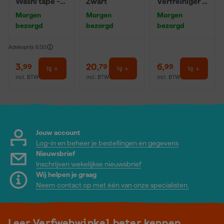
Washi tape -
Zwart
Verfreiniger –
50mx24mm
0,5L
Morgen
Morgen
Morgen
bezorgd
bezorgd
bezorgd
Adviesprijs
6,00
3
,
20
,
6
,
99
79
99
incl. BTW
incl. BTW
incl. BTW
Jouw account
Log-in en beheer je bestellingen en gegevens
Nieuwsbrief
Inschrijven wekelijkse nieuwsbrief
Wij helpen je graag
Neem contact op met één van onze specialisten.
Leer Verfwebwinkel beter kennen