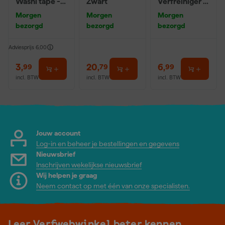
Washi tape -
Zwart
Verfreiniger –
50mx24mm
0,5L
Morgen
Morgen
Morgen
bezorgd
bezorgd
bezorgd
Adviesprijs
6,00
3
,
20
,
6
,
99
79
99
incl. BTW
incl. BTW
incl. BTW
Jouw account
Log-in en beheer je bestellingen en gegevens
Nieuwsbrief
Inschrijven wekelijkse nieuwsbrief
Wij helpen je graag
Neem contact op met één van onze specialisten.
Leer Verfwebwinkel beter kennen