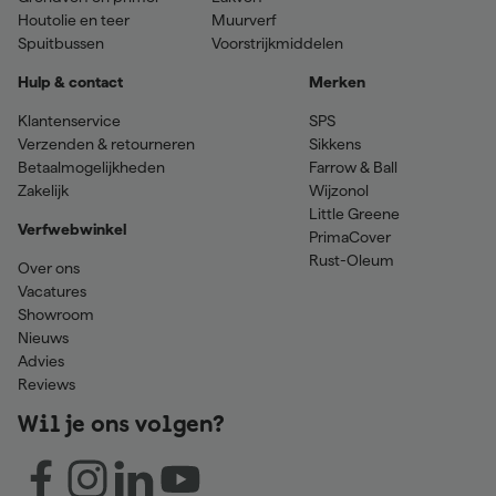
Houtolie en teer
Muurverf
Spuitbussen
Voorstrijkmiddelen
Hulp & contact
Merken
Klantenservice
SPS
Verzenden & retourneren
Sikkens
Betaalmogelijkheden
Farrow & Ball
Zakelijk
Wijzonol
Little Greene
Verfwebwinkel
PrimaCover
Rust-Oleum
Over ons
Vacatures
Showroom
Nieuws
Advies
Reviews
Wil je ons volgen?