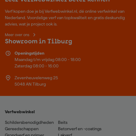
Verf kopen doe je bij Verfwebwinkel.nl, dé online verfwinkel van
Nederland. Voordelige verf van topkwaliteit en gratis deskundig
advies, wat je project ook is.
Meer over ons
Showroom in Tilburg
Openingstijden
Maandag t/m vrijdag 08:00 - 18:00
Zaterdag 08:00 - 16:00
Zevenheuvelenweg 25
5048 AN Tilburg
Verfwebwinkel
Schildersbenodigdheden
Beits
Gereedschappen
Betonverf en -coatings
Grondverf en primer
Lakverf