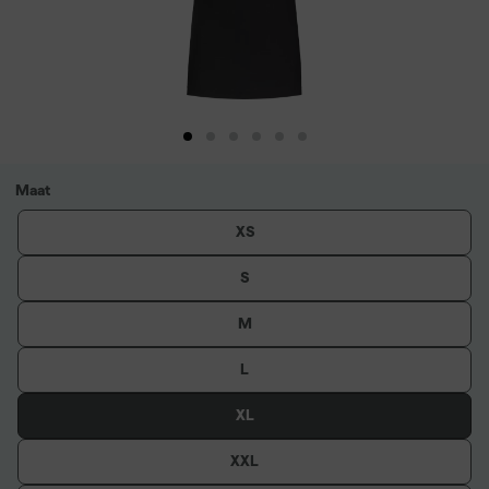
Maat
XS
S
M
L
XL
XXL