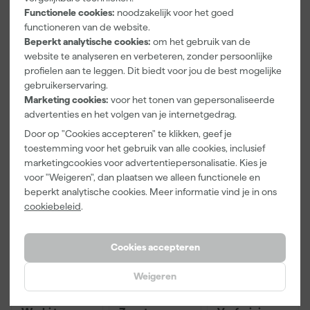
Functionele cookies:
noodzakelijk voor het goed
Pasvorm
Slim Fit
functioneren van de website.
Beperkt analytische cookies:
om het gebruik van de
Type werkkleding
Polo
website te analyseren en verbeteren, zonder persoonlijke
profielen aan te leggen. Dit biedt voor jou de best mogelijke
Bekijk alle kenmerken
gebruikerservaring.
Marketing cookies:
voor het tonen van gepersonaliseerde
advertenties en het volgen van je internetgedrag.
Vaak gekocht met
Door op "Cookies accepteren" te klikken, geef je
Kassakorting
Onze Top 10
toestemming voor het gebruik van alle cookies, inclusief
marketingcookies voor advertentiepersonalisatie. Kies je
voor "Weigeren", dan plaatsen we alleen functionele en
beperkt analytische cookies. Meer informatie vind je in ons
cookiebeleid
.
Cookies accepteren
Weigeren
Paintura
Workman
Rilly Multi
Lucamax
2920 Riem
Ontvetter en