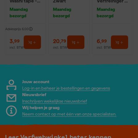
Washi tape -
Zwart
Verfreiniger –
50mx24mm
0,5L
Maandag
Maandag
Maandag
bezorgd
bezorgd
bezorgd
Adviesprijs
6,00
3
,
20
,
6
,
99
79
99
incl. BTW
incl. BTW
incl. BTW
Jouw account
Log-in en beheer je bestellingen en gegevens
Nieuwsbrief
Inschrijven wekelijkse nieuwsbrief
Wij helpen je graag
Neem contact op met één van onze specialisten.
Leer Verfwebwinkel beter kennen