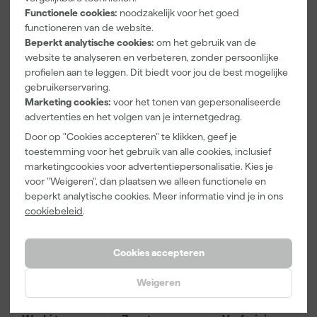
Functionele cookies:
noodzakelijk voor het goed
Pasvorm
Slim Fit
functioneren van de website.
Beperkt analytische cookies:
om het gebruik van de
Type werkkleding
Polo
website te analyseren en verbeteren, zonder persoonlijke
profielen aan te leggen. Dit biedt voor jou de best mogelijke
Bekijk alle kenmerken
gebruikerservaring.
Marketing cookies:
voor het tonen van gepersonaliseerde
advertenties en het volgen van je internetgedrag.
Vaak gekocht met
Door op "Cookies accepteren" te klikken, geef je
Kassakorting
Onze Top 10
toestemming voor het gebruik van alle cookies, inclusief
marketingcookies voor advertentiepersonalisatie. Kies je
voor "Weigeren", dan plaatsen we alleen functionele en
beperkt analytische cookies. Meer informatie vind je in ons
cookiebeleid
.
Cookies accepteren
Weigeren
Paintura
Workman
Rilly Multi
Lucamax
2920 Riem
Ontvetter en