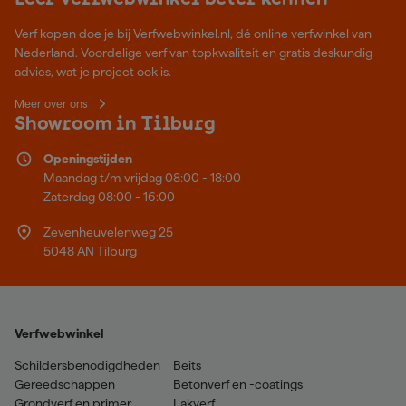
Verf kopen doe je bij Verfwebwinkel.nl, dé online verfwinkel van
Nederland. Voordelige verf van topkwaliteit en gratis deskundig
advies, wat je project ook is.
Meer over ons
Showroom in Tilburg
Openingstijden
Maandag t/m vrijdag 08:00 - 18:00
Zaterdag 08:00 - 16:00
Zevenheuvelenweg 25
5048 AN Tilburg
Verfwebwinkel
Schildersbenodigdheden
Beits
Gereedschappen
Betonverf en -coatings
Grondverf en primer
Lakverf