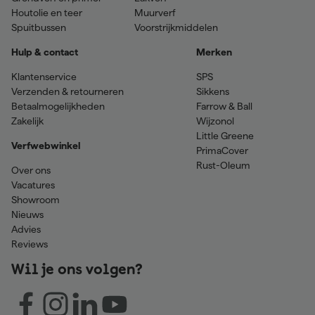
Houtolie en teer
Muurverf
Spuitbussen
Voorstrijkmiddelen
Hulp & contact
Merken
Klantenservice
SPS
Verzenden & retourneren
Sikkens
Betaalmogelijkheden
Farrow & Ball
Zakelijk
Wijzonol
Little Greene
Verfwebwinkel
PrimaCover
Rust-Oleum
Over ons
Vacatures
Showroom
Nieuws
Advies
Reviews
Wil je ons volgen?