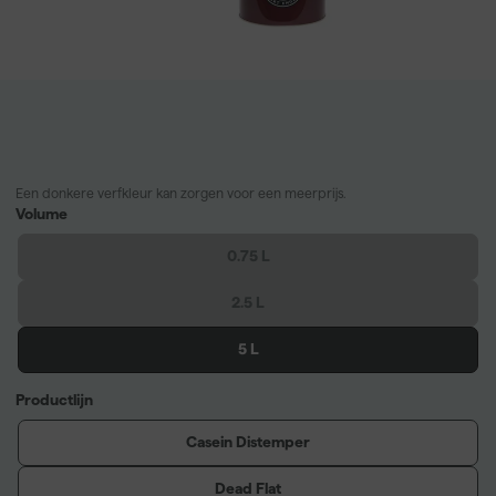
Een donkere verfkleur kan zorgen voor een meerprijs.
Volume
0.75 L
2.5 L
5 L
Productlijn
Casein Distemper
Dead Flat