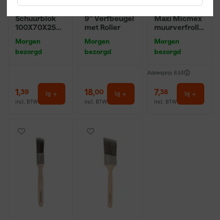
Klingspor
Farrow & Ball
Anza PRO
Schuurblok
9" Verfbeugel
Maxi Micmex
100X70X25m
met Roller
muurverfrolle
m Sk 500
r - 18cm
Morgen
Morgen
Morgen
P220
bezorgd
bezorgd
bezorgd
Adviesprijs
8,53
1
,
18
,
7
,
39
00
38
incl. BTW
incl. BTW
incl. BTW