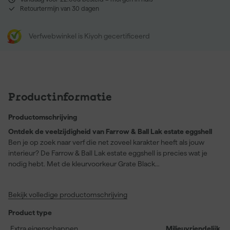
Retourtermijn van 30 dagen
Verfwebwinkel is Kiyoh gecertificeerd
Productinformatie
Productomschrijving
Ontdek de veelzijdigheid van Farrow & Ball Lak estate eggshell
Ben je op zoek naar verf die net zoveel karakter heeft als jouw
interieur? De Farrow & Ball Lak estate eggshell is precies wat je
nodig hebt. Met de kleurvoorkeur Grate Black
(leveranciernummer No. 9920) maak je een krachtig statement
op hout en metaal binnenshuis. Ideaal voor keukenkasten, plinten,
Bekijk volledige productomschrijving
trappen en zelfs vloeren. Deze eiglansverf (20% glans) heeft een
uitstekende dekking en is stofdroog in slechts 2 uur. Met een
Product type
rendement van 12 vierkante meter per liter hoef je niet vaak bij te
werken. Daarnaast is het milieuvriendelijk en makkelijk aan te
Extra eigenschappen
Milieuvriendelijk