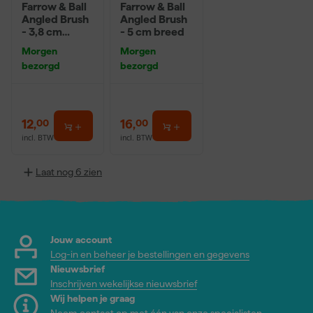
Farrow & Ball
Farrow & Ball
Angled Brush
Angled Brush
- 3,8 cm
- 5 cm breed
breed
Morgen
Morgen
bezorgd
bezorgd
12
,
16
,
00
00
incl. BTW
incl. BTW
Laat nog 6 zien
Jouw account
Log-in en beheer je bestellingen en gegevens
Nieuwsbrief
Inschrijven wekelijkse nieuwsbrief
Wij helpen je graag
Neem contact op met één van onze specialisten.