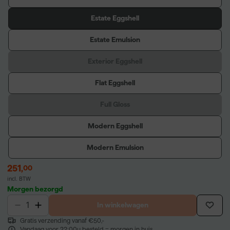
Estate Eggshell
Estate Emulsion
Exterior Eggshell
Flat Eggshell
Full Gloss
Modern Eggshell
Modern Emulsion
251
,
00
incl. BTW
Morgen bezorgd
In winkelwagen
Gratis verzending vanaf €50,-
Vandaag voor 22:00u besteld = morgen in huis