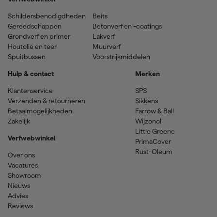
Schildersbenodigdheden
Beits
Gereedschappen
Betonverf en -coatings
Grondverf en primer
Lakverf
Houtolie en teer
Muurverf
Spuitbussen
Voorstrijkmiddelen
Hulp & contact
Merken
Klantenservice
SPS
Verzenden & retourneren
Sikkens
Betaalmogelijkheden
Farrow & Ball
Zakelijk
Wijzonol
Little Greene
Verfwebwinkel
PrimaCover
Rust-Oleum
Over ons
Vacatures
Showroom
Nieuws
Advies
Reviews