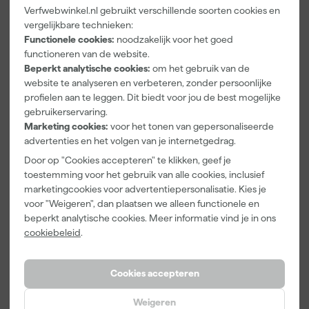
Verfwebwinkel.nl gebruikt verschillende soorten cookies en
Paintura
Farrow & Ball
Go!Paint Roll
vergelijkbare technieken:
Lucamax
F&B
And Go
Functionele cookies:
noodzakelijk voor het goed
Washi tape -
Kleurenwaaie
Verfemmer -
functioneren van de website.
50mx24mm
r
18cm Roller -
Morgen
Morgen
Morgen
Beperkt analytische cookies:
om het gebruik van de
8L + 5
bezorgd
bezorgd
bezorgd
website te analyseren en verbeteren, zonder persoonlijke
Inzetemmers
en deksel
profielen aan te leggen. Dit biedt voor jou de best mogelijke
Adviesprijs
6,00
gebruikerservaring.
Marketing cookies:
voor het tonen van gepersonaliseerde
3
,
22
,
10
,
99
00
99
advertenties en het volgen van je internetgedrag.
incl. BTW
incl. BTW
incl. BTW
Door op "Cookies accepteren" te klikken, geef je
toestemming voor het gebruik van alle cookies, inclusief
marketingcookies voor advertentiepersonalisatie. Kies je
voor "Weigeren", dan plaatsen we alleen functionele en
beperkt analytische cookies. Meer informatie vind je in ons
cookiebeleid
.
Cookies accepteren
Weigeren